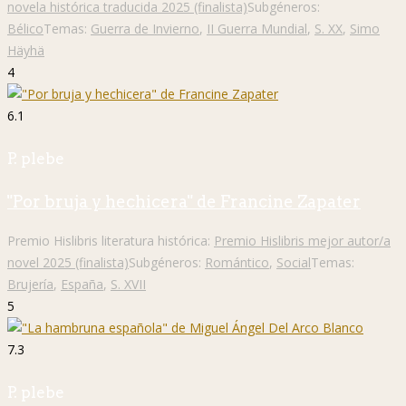
novela histórica traducida 2025 (finalista)
Subgéneros:
Bélico
Temas:
Guerra de Invierno
,
II Guerra Mundial
,
S. XX
,
Simo
Häyhä
4
6.1
P. plebe
"Por bruja y hechicera" de Francine Zapater
Premio Hislibris literatura histórica:
Premio Hislibris mejor autor/a
novel 2025 (finalista)
Subgéneros:
Romántico
,
Social
Temas:
Brujería
,
España
,
S. XVII
5
7.3
P. plebe