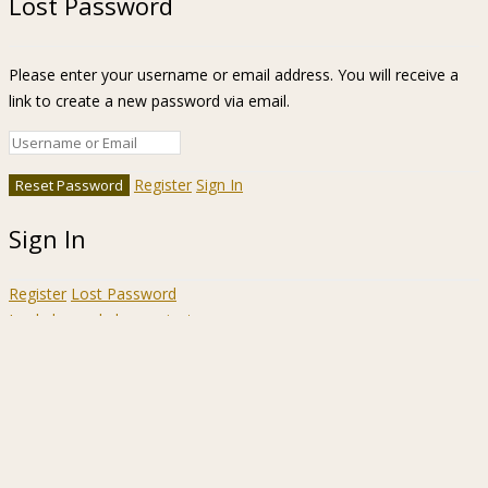
Lost Password
Please enter your username or email address. You will receive a
link to create a new password via email.
Register
Sign In
Sign In
Register
Lost Password
Ir a la barra de herramientas
Acerca
WordPress.org
de
Documentación
WordPress
Aprende WordPress
Soporte
Sugerencias