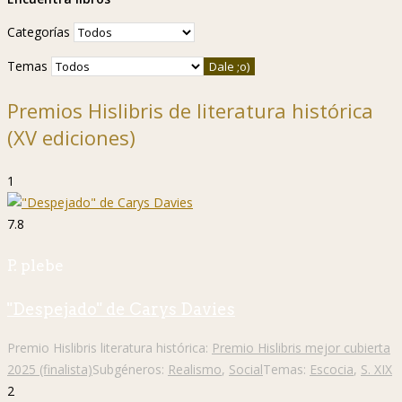
Categorías
Temas
Premios Hislibris de literatura histórica
(XV ediciones)
1
7.8
P. plebe
"Despejado" de Carys Davies
Premio Hislibris literatura histórica:
Premio Hislibris mejor cubierta
2025 (finalista)
Subgéneros:
Realismo
,
Social
Temas:
Escocia
,
S. XIX
2