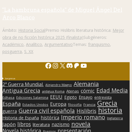
"La hambruna española" de Miguel Ángel Del
Arco Blanco
Ámbito:
Historia Social
Premio Hislibris literatura histórica:
Mejor
obra de no ficción histórica 2025 (finalista)
Subgéneros:
Académico
,
Analítico
,
Argumentativo
Temas:
franquismo
,
posguerra
,
S. XX
Facebook
Instagram
X
Discord
Patreon
YouTube
Sorpresa
Alemania
2ª Guerra Mundial.
Alejandro Magno
Edad Media
Antigua Grecia
cómic
Atenas
antigua Roma
EEUU
Egipto
Ensayo
entrevista
Edhasa
Ediciones Salamina
Grecia
España
Europa
Estados Unidos
filosofía
Francia
historia
Guerra civil española
Hislibris
guerra
Imperio romano
histórica
Historia de España
Inglaterra
novela
libros
Japón
nazismo
literatura
presentación
Novela histórica
Premios