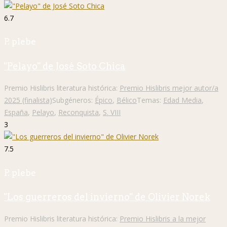
6.7
P. plebe
"Pelayo" de José Soto Chica
Premio Hislibris literatura histórica:
Premio Hislibris mejor autor/a
2025 (finalista)
Subgéneros:
Épico
,
Bélico
Temas:
Edad Media
,
España
,
Pelayo
,
Reconquista
,
S. VIII
3
7.5
P. plebe
"Los guerreros del invierno" de Olivier Norek
Premio Hislibris literatura histórica:
Premio Hislibris a la mejor