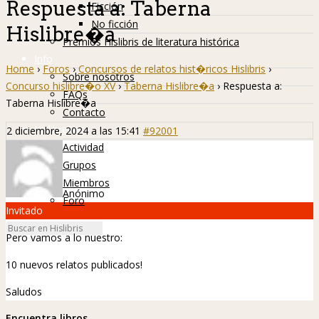
Respuesta a: Taberna
Ficción
No ficción
Hislibre�a
Premios Hislibris de literatura histórica
Info
Home
›
Foros
›
Concursos de relatos hist�ricos Hislibris
›
Sobre nosotros
Concurso hislibre�o XV
›
Taberna Hislibre�a
›
Respuesta a:
FAQs
Taberna Hislibre�a
Contacto
Hislibreños
2 diciembre, 2024 a las 15:41
#92001
Actividad
Grupos
Miembros
Anónimo
Foro
Invitado
Pero vamos a lo nuestro:
10 nuevos relatos publicados!
Saludos
Encuentra libros