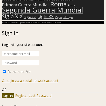
Roma
Primera Guerra Mundial
Rusia
Segunda Guerra Mundial
Siglo XIX
siglo XX
siglo XVI
Viajes
vikingos
Todos los derechos pertenecen a Hislibris Asociación cultural
Sign In
Login via your site account
Remember Me
Or login via a social network account
OR
Register
Lost Password