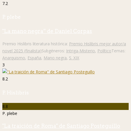
7.2
P. plebe
"La mano negra” de Daniel Corpas
Premio Hislibris literatura histórica:
Premio Hislibris mejor autor/a
novel 2025 (finalista)
Subgéneros:
Intriga-Misterio
,
Político
Temas:
Anarquismo
,
España
,
Mano negra
,
S. XIX
3
8.2
P. Hislibris
8.8
P. plebe
"La traición de Roma" de Santiago Posteguillo