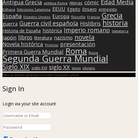
Edad Media
Antigua Grecia
cómic
Atenas
antigua Roma
EEUU
Egipto
Ensayo
entrevista
Edhasa
Ediciones Salamina
Grecia
España
Europa
Estados Unidos
filosofía
Francia
historia
Guerra civil española
Hislibris
guerra
Imperio romano
histórica
Historia de España
Inglaterra
novela
libros
Japón
nazismo
literatura
presentación
Novela histórica
Premios
Roma
Primera Guerra Mundial
Rusia
Segunda Guerra Mundial
Siglo XIX
siglo XX
siglo XVI
Viajes
vikingos
Todos los derechos pertenecen a Hislibris Asociación cultural
Sign In
Login via your site account