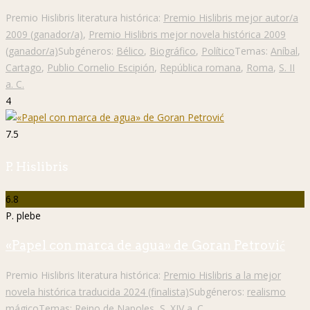
Premio Hislibris literatura histórica:
Premio Hislibris mejor autor/a
2009 (ganador/a)
,
Premio Hislibris mejor novela histórica 2009
(ganador/a)
Subgéneros:
Bélico
,
Biográfico
,
Político
Temas:
Aníbal
,
Cartago
,
Publio Cornelio Escipión
,
República romana
,
Roma
,
S. II
a. C.
4
7.5
P. Hislibris
6.8
P. plebe
«Papel con marca de agua» de Goran Petrović
Premio Hislibris literatura histórica:
Premio Hislibris a la mejor
novela histórica traducida 2024 (finalista)
Subgéneros:
realismo
mágico
Temas:
Reino de Napoles
,
S. XIV a. C.