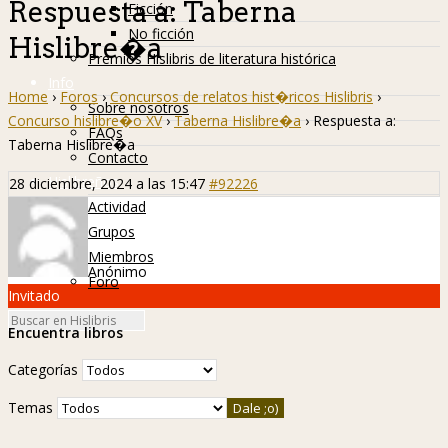
Respuesta a: Taberna
Ficción
No ficción
Hislibre�a
Premios Hislibris de literatura histórica
Info
Home
›
Foros
›
Concursos de relatos hist�ricos Hislibris
›
Sobre nosotros
Concurso hislibre�o XV
›
Taberna Hislibre�a
›
Respuesta a:
FAQs
Taberna Hislibre�a
Contacto
Hislibreños
28 diciembre, 2024 a las 15:47
#92226
Actividad
Grupos
Miembros
Anónimo
Foro
Invitado
Encuentra libros
Categorías
Temas