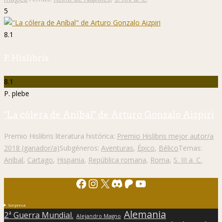
5
8.1
P. Hislibris
8.1
P. plebe
"La cólera de Aníbal" de Arturo Gonzalo Aizpiri
Premio Hislibris literatura histórica:
Premio Hislibris mejor autor/a
2018 (ganador/a)
Subgéneros:
Aventuras
,
Épico
,
Bélico
Temas:
Aníbal
,
Cartago
,
Hispania
,
República romana
,
Roma
,
S. III a. C.
Facebook
Instagram
X
Discord
Patreon
YouTube
Sorpresa
Alemania
2ª Guerra Mundial.
Alejandro Magno