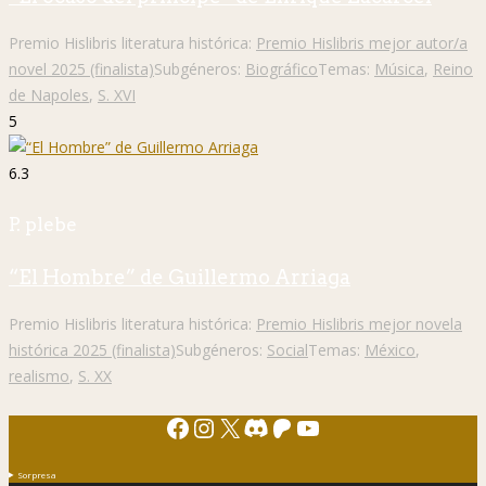
Premio Hislibris literatura histórica:
Premio Hislibris mejor autor/a
novel 2025 (finalista)
Subgéneros:
Biográfico
Temas:
Música
,
Reino
de Napoles
,
S. XVI
5
6.3
P. plebe
“El Hombre” de Guillermo Arriaga
Premio Hislibris literatura histórica:
Premio Hislibris mejor novela
histórica 2025 (finalista)
Subgéneros:
Social
Temas:
México
,
realismo
,
S. XX
Facebook
Instagram
X
Discord
Patreon
YouTube
Sorpresa