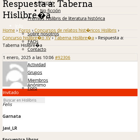
Respuesta a: Taberna
Ficción
No ficción
Hislibre�a
Premios Hislibris de literatura histórica
Info
Home
›
Foros
›
Concursos de relatos hist�ricos Hislibris
›
Sobre nosotros
Concurso hislibre�o XV
›
Taberna Hislibre�a
›
Respuesta a:
FAQs
Taberna Hislibre�a
Contacto
Hislibreños
1 enero, 2025 a las 10:06
#92306
Actividad
Grupos
Miembros
Anónimo
Foro
Invitado
Felis
Garnata
Javi_LR
Encuentra libros