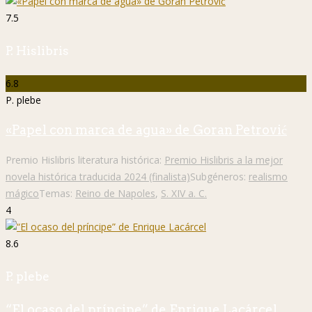
7.5
P. Hislibris
6.8
P. plebe
«Papel con marca de agua» de Goran Petrović
Premio Hislibris literatura histórica:
Premio Hislibris a la mejor
novela histórica traducida 2024 (finalista)
Subgéneros:
realismo
mágico
Temas:
Reino de Napoles
,
S. XIV a. C.
4
8.6
P. plebe
“El ocaso del príncipe” de Enrique Lacárcel