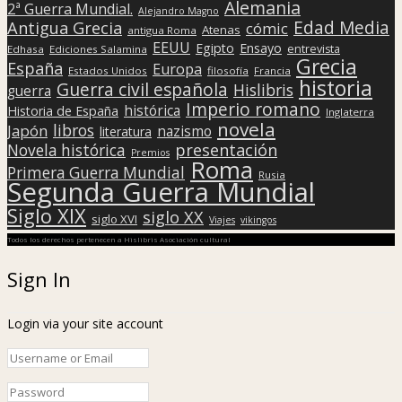
Alemania
2ª Guerra Mundial.
Alejandro Magno
Edad Media
Antigua Grecia
cómic
Atenas
antigua Roma
EEUU
Egipto
Ensayo
entrevista
Edhasa
Ediciones Salamina
Grecia
España
Europa
Estados Unidos
filosofía
Francia
historia
Guerra civil española
Hislibris
guerra
Imperio romano
histórica
Historia de España
Inglaterra
novela
libros
Japón
nazismo
literatura
presentación
Novela histórica
Premios
Roma
Primera Guerra Mundial
Rusia
Segunda Guerra Mundial
Siglo XIX
siglo XX
siglo XVI
Viajes
vikingos
Todos los derechos pertenecen a Hislibris Asociación cultural
Sign In
Login via your site account