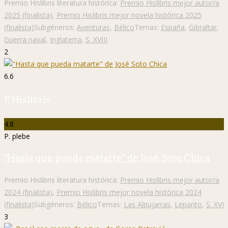
Premio Hislibris literatura histórica:
Premio Hislibris mejor autor/a
2025 (finalista)
,
Premio Hislibris mejor novela histórica 2025
(finalista)
Subgéneros:
Aventuras
,
Bélico
Temas:
España
,
Gibraltar
,
Guerra naval
,
Inglaterra
,
S. XVIII
2
6.6
P. Hislibris
4.8
P. plebe
"Hasta que pueda matarte" de José Soto Chica
Premio Hislibris literatura histórica:
Premio Hislibris mejor autor/a
2024 (finalista)
,
Premio Hislibris mejor novela histórica 2024
(finalista)
Subgéneros:
Bélico
Temas:
Las Alpujarras
,
Lepanto
,
S. XVI
3