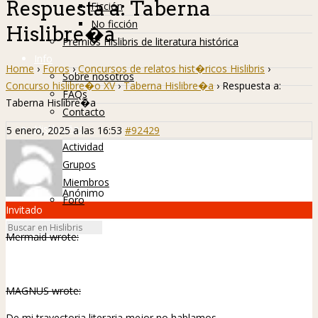
Respuesta a: Taberna
Ficción
No ficción
Hislibre�a
Premios Hislibris de literatura histórica
Info
Home
›
Foros
›
Concursos de relatos hist�ricos Hislibris
›
Sobre nosotros
Concurso hislibre�o XV
›
Taberna Hislibre�a
›
Respuesta a:
FAQs
Taberna Hislibre�a
Contacto
Hislibreños
5 enero, 2025 a las 16:53
#92429
Actividad
Grupos
Miembros
Anónimo
Foro
Invitado
Mermaid wrote:
MAGNUS wrote:
De mi trayectoria literaria mejor no hablamos.