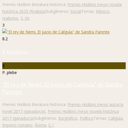
Premio Hislibris literatura histórica:
Premio Hislibris mejor novela
histórica 2025 (finalista)
Subgéneros:
Social
Temas:
México
,
realismo
,
S. XX
3
8.2
P. Hislibris
8
P. plebe
"El rey de Nemi. El juicio de Calígula" de Sandra
Parente
Premio Hislibris literatura histórica:
Premio Hislibris mejor autor/a
novel 2017 (ganador/a)
,
Premio Hislibris mejor novela histórica
2017 (ganador/a)
Subgéneros:
Biográfico
,
Político
Temas:
Calígula
,
Imperio romano
,
Roma
,
S. I