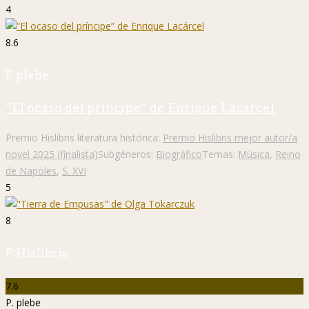
4
8.6
P. plebe
“El ocaso del príncipe” de Enrique Lacárcel
Premio Hislibris literatura histórica:
Premio Hislibris mejor autor/a
novel 2025 (finalista)
Subgéneros:
Biográfico
Temas:
Música
,
Reino
de Napoles
,
S. XVI
5
8
P. Hislibris
7.6
P. plebe