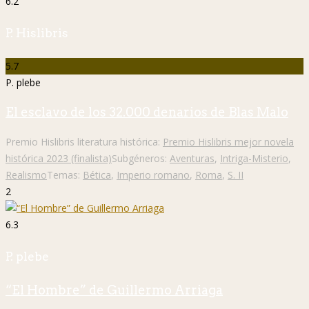
6.2
P. Hislibris
5.7
P. plebe
El esclavo de los 32.000 denarios de Blas Malo
Premio Hislibris literatura histórica:
Premio Hislibris mejor novela
histórica 2023 (finalista)
Subgéneros:
Aventuras
,
Intriga-Misterio
,
Realismo
Temas:
Bética
,
Imperio romano
,
Roma
,
S. II
2
6.3
P. plebe
“El Hombre” de Guillermo Arriaga