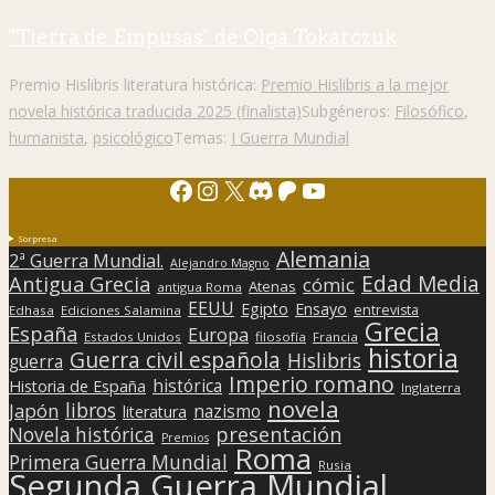
"Tierra de Empusas" de Olga Tokarczuk
Premio Hislibris literatura histórica:
Premio Hislibris a la mejor
novela histórica traducida 2025 (finalista)
Subgéneros:
Filosófico
,
humanista
,
psicológico
Temas:
I Guerra Mundial
Facebook
Instagram
X
Discord
Patreon
YouTube
Sorpresa
Alemania
2ª Guerra Mundial.
Alejandro Magno
Edad Media
Antigua Grecia
cómic
Atenas
antigua Roma
EEUU
Egipto
Ensayo
entrevista
Edhasa
Ediciones Salamina
Grecia
España
Europa
Estados Unidos
filosofía
Francia
historia
Guerra civil española
Hislibris
guerra
Imperio romano
histórica
Historia de España
Inglaterra
novela
libros
Japón
nazismo
literatura
presentación
Novela histórica
Premios
Roma
Primera Guerra Mundial
Rusia
Segunda Guerra Mundial