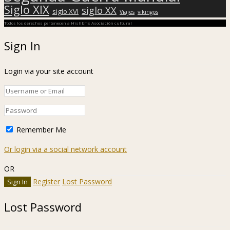
Siglo XIX
siglo XX
siglo XVI
Viajes
vikingos
Todos los derechos pertenecen a Hislibris Asociación cultural
Sign In
Login via your site account
Remember Me
Or login via a social network account
OR
Register
Lost Password
Lost Password