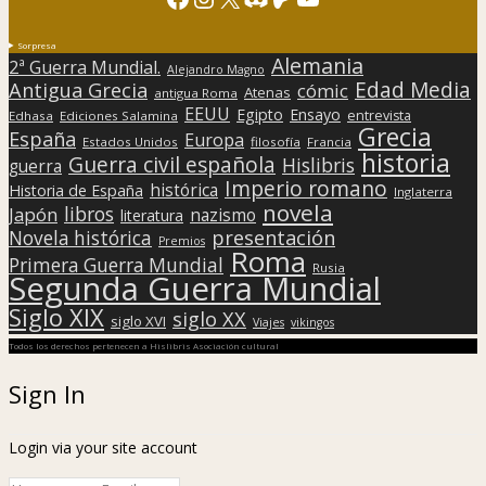
Sorpresa
Alemania
2ª Guerra Mundial.
Alejandro Magno
Edad Media
Antigua Grecia
cómic
Atenas
antigua Roma
EEUU
Egipto
Ensayo
entrevista
Edhasa
Ediciones Salamina
Grecia
España
Europa
Estados Unidos
filosofía
Francia
historia
Guerra civil española
Hislibris
guerra
Imperio romano
histórica
Historia de España
Inglaterra
novela
libros
Japón
nazismo
literatura
presentación
Novela histórica
Premios
Roma
Primera Guerra Mundial
Rusia
Segunda Guerra Mundial
Siglo XIX
siglo XX
siglo XVI
Viajes
vikingos
Todos los derechos pertenecen a Hislibris Asociación cultural
Sign In
Login via your site account