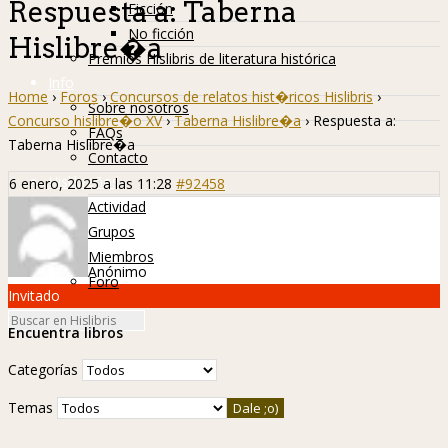
Respuesta a: Taberna
Ficción
No ficción
Hislibre�a
Premios Hislibris de literatura histórica
Info
Home
›
Foros
›
Concursos de relatos hist�ricos Hislibris
›
Sobre nosotros
Concurso hislibre�o XV
›
Taberna Hislibre�a
›
Respuesta a:
FAQs
Taberna Hislibre�a
Contacto
Hislibreños
6 enero, 2025 a las 11:28
#92458
Actividad
Grupos
Miembros
Anónimo
Foro
Invitado
Encuentra libros
Categorías
Temas