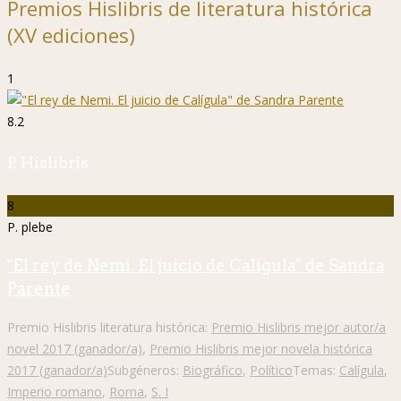
Premios Hislibris de literatura histórica
(XV ediciones)
1
8.2
P. Hislibris
8
P. plebe
"El rey de Nemi. El juicio de Calígula" de Sandra
Parente
Premio Hislibris literatura histórica:
Premio Hislibris mejor autor/a
novel 2017 (ganador/a)
,
Premio Hislibris mejor novela histórica
2017 (ganador/a)
Subgéneros:
Biográfico
,
Político
Temas:
Calígula
,
Imperio romano
,
Roma
,
S. I