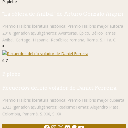
P. plebe
"La cólera de Aníbal" de Arturo Gonzalo Aizpiri
Premio Hislibris literatura histórica:
Premio Hislibris mejor autor/a
2018 (ganador/a)
Subgéneros:
Aventuras
,
Épico
,
Bélico
Temas:
Aníbal
,
Cartago
,
Hispania
,
República romana
,
Roma
,
S. III a. C.
5
6.7
P. plebe
Recuerdos del río volador de Daniel Ferreira
Premio Hislibris literatura histórica:
Premio Hislibris mejor cubierta
2023 (ganador/a)
Subgéneros:
Realismo
Temas:
Alejandro Plata
,
Colombia
,
Panamá
,
S. XIX
,
S. XX
Facebook
Instagram
X
Discord
Patreon
YouTube