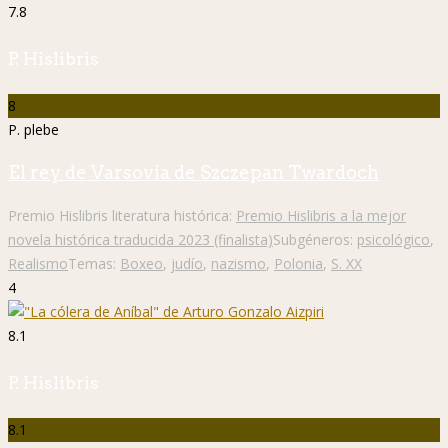
7.8
P. Hislibris
8
P. plebe
El rey de Varsovia de Szczepan Twardoch
Premio Hislibris literatura histórica:
Premio Hislibris a la mejor
novela histórica traducida 2023 (finalista)
Subgéneros:
psicológico
,
Realismo
Temas:
Boxeo
,
judío
,
nazismo
,
Polonia
,
S. XX
4
8.1
P. Hislibris
8.1