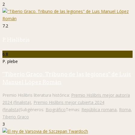
2
7.2
P. Hislibris
6.8
P. plebe
"Tiberio Graco. Tribuno de las legiones" de Luis
Manuel López Román
Premio Hislibris literatura histórica:
Premio Hislibris mejor autor/a
2024 (finalista)
,
Premio Hislibris mejor cubierta 2024
(finalista)
Subgéneros:
Biográfico
Temas:
República romana
,
Roma
,
Tiberio Graco
3