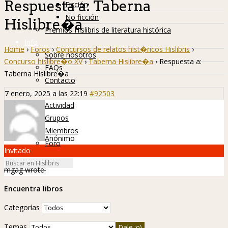
Respuesta a: Taberna
Ficción
No ficción
Hislibre�a
Premios Hislibris de literatura histórica
Info
Home
›
Foros
›
Concursos de relatos hist�ricos Hislibris
›
Sobre nosotros
Concurso hislibre�o XV
›
Taberna Hislibre�a
›
Respuesta a:
FAQs
Taberna Hislibre�a
Contacto
Hislibreños
7 enero, 2025 a las 22:19
#92503
Actividad
Grupos
Miembros
Anónimo
Foro
Invitado
mgag wrote:
Encuentra libros
Categorías
Temas