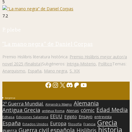
5
7.2
P. plebe
"La mano negra” de Daniel Corpas
Premio Hislibris literatura histórica:
Premio Hislibris mejor autor/a
novel 2025 (finalista)
Subgéneros:
Intriga-Misterio
,
Político
Temas:
Anarquismo
,
España
,
Mano negra
,
S. XIX
Facebook
Instagram
X
Discord
Patreon
YouTube
Sorpresa
Alemania
2ª Guerra Mundial.
Alejandro Magno
Edad Media
Antigua Grecia
cómic
Atenas
antigua Roma
EEUU
Egipto
Ensayo
entrevista
Edhasa
Ediciones Salamina
Grecia
España
Europa
Estados Unidos
filosofía
Francia
historia
Guerra civil española
Hislibris
guerra