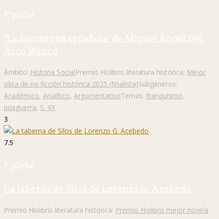
P. plebe
"La hambruna española" de Miguel Ángel Del
Arco Blanco
Ámbito:
Historia Social
Premio Hislibris literatura histórica:
Mejor
obra de no ficción histórica 2025 (finalista)
Subgéneros:
Académico
,
Analítico
,
Argumentativo
Temas:
franquismo
,
posguerra
,
S. XX
3
7.5
P. plebe
La taberna de Silos de Lorenzo G. Acebedo
Premio Hislibris literatura histórica:
Premio Hislibris mejor novela