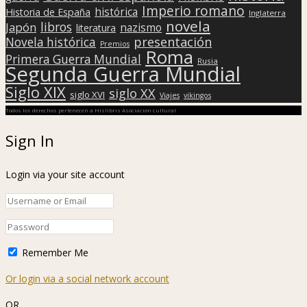
Imperio romano
histórica
Historia de España
Inglaterra
novela
libros
Japón
nazismo
literatura
presentación
Novela histórica
Premios
Roma
Primera Guerra Mundial
Rusia
Segunda Guerra Mundial
Siglo XIX
siglo XX
siglo XVI
Viajes
vikingos
Todos los derechos pertenecen a Hislibris Asociación cultural
Sign In
Login via your site account
Remember Me
Or login via a social network account
OR