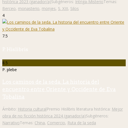
histórica 2023 (ganador/a)
Subgéneros:
Intriga-Misterio
Temas:
Berceo
,
monasterio
,
monjes
,
S. XIII
,
Silos
4
7.5
P. Hislibris
8.5
P. plebe
Los caminos de la seda. La historia del
encuentro entre Oriente y Occidente de Eva
Tobalina
Ámbito:
Historia cultural
Premio Hislibris literatura histórica:
Mejor
obra de no ficción histórica 2024 (ganador/a)
Subgéneros:
Narrativo
Temas:
China
,
Comercio
,
Ruta de la seda