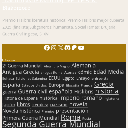
“Las brujas de Manningtree” de A. K.
Blakemore
Premio Hislibris literatura histórica:
Premio Hislibris mejor cubierta
2025 (finalista)
Subgéneros:
humanista
,
Social
Temas:
Brujería
,
Guerra Civil inglesa
,
S. XVII
Facebook
Instagram
X
Discord
Patreon
YouTube
Sorpresa
Alemania
2ª Guerra Mundial.
Alejandro Magno
Edad Media
Antigua Grecia
cómic
Atenas
antigua Roma
EEUU
Egipto
Ensayo
entrevista
Edhasa
Ediciones Salamina
Grecia
España
Europa
Estados Unidos
filosofía
Francia
historia
Guerra civil española
Hislibris
guerra
Imperio romano
histórica
Historia de España
Inglaterra
novela
libros
Japón
nazismo
literatura
presentación
Novela histórica
Premios
Roma
Primera Guerra Mundial
Rusia
Segunda Guerra Mundial