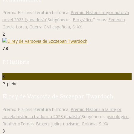
Premio Hislibris literatura histórica:
Premio Hislibris mejor autor/a
novel 2023 (ganador/a)
Subgéneros:
Biográfico
Temas:
Federico
García Lorca
,
Guerra Civil española
,
S. XX
2
7.8
P. Hislibris
8
P. plebe
El rey de Varsovia de Szczepan Twardoch
Premio Hislibris literatura histórica:
Premio Hislibris a la mejor
novela histórica traducida 2023 (finalista)
Subgéneros:
psicológico
,
Realismo
Temas:
Boxeo
,
judío
,
nazismo
,
Polonia
,
S. XX
3