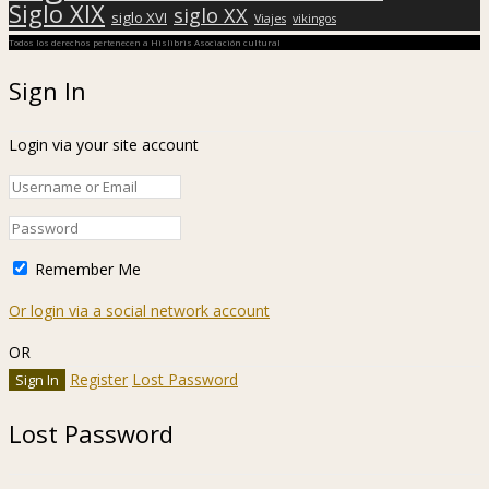
Siglo XIX
siglo XX
siglo XVI
Viajes
vikingos
Todos los derechos pertenecen a Hislibris Asociación cultural
Sign In
Login via your site account
Remember Me
Or login via a social network account
OR
Register
Lost Password
Lost Password