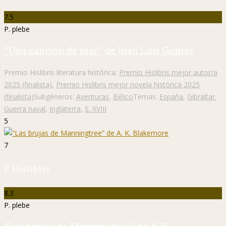
7.5
P. plebe
“Una canción de mar” de Juan Luis Gomar
Premio Hislibris literatura histórica:
Premio Hislibris mejor autor/a
2025 (finalista)
,
Premio Hislibris mejor novela histórica 2025
(finalista)
Subgéneros:
Aventuras
,
Bélico
Temas:
España
,
Gibraltar
,
Guerra naval
,
Inglaterra
,
S. XVIII
5
7
P. Hislibris
8.3
P. plebe