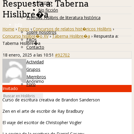
Respuesta a: Taberna
Ficción
No ficción
Hislibre�a
Premios Hislibris de literatura histórica
Info
Home
›
Foros
›
Concursos de relatos hist�ricos Hislibris
›
Sobre nosotros
Concurso hislibre�o XV
›
Taberna Hislibre�a
›
Respuesta a:
FAQs
Taberna Hislibre�a
Contacto
Hislibreños
18 enero, 2025 a las 10:51
#92702
Actividad
Grupos
Miembros
Anónimo
Foro
Invitado
Curso de escritura creativa de Brandon Sanderson
Zen en el arte de escribir de Ray Bradbury
El viaje del escritor de Christopher Vogler
La cocina de la escritura de Daniel Casany