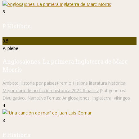
8
P. Hislibris
8.5
P. plebe
Anglosajones. La primera Inglaterra de Marc
Morris
Ámbito:
Historia por países
Premio Hislibris literatura histórica:
Mejor obra de no ficción histórica 2024 (finalista)
Subgéneros:
Divulgativo
,
Narrativo
Temas:
Anglosajones
,
Inglaterra
,
vikingos
4
8
P. Hislibris