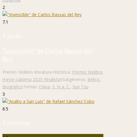
2
7.1
P. plebe
"Invencible" de Carlos Bassas del
Rey
Premio Hislibris literatura histórica:
Premio Hislibris
mejor cubierta 2025 (finalista)
Subgéneros:
Bélico
,
Biográfico
Temas:
China
,
S. VI a. C.
,
Sun Tzu
3
6.5
P. Hislibris