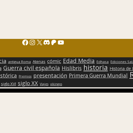
Facebook
Instagram
X
Discord
Patreon
YouTube
Edad Media
cia
cómic
Atenas
antigua Roma
Edhasa
Ediciones Sa
historia
Guerra civil española
Hislibris
a
Historia de
presentación
stórica
Primera Guerra Mundial
Premios
siglo XX
siglo XVI
Viajes
vikingos