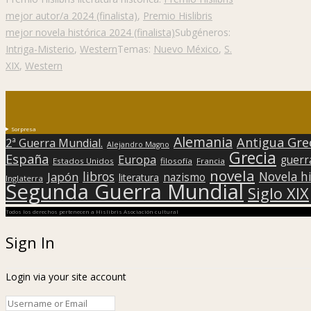
mejor autor/a 2024 (finalista)
,
Premio Hislibris
mejor novela histórica 2024 (finalista)
Subgéneros:
Intriga-Misterio
,
Western
Temas:
Nuevo México
,
S.
XIX
,
Western
Sorpresa
Alemania
Antigua Gre
2ª Guerra Mundial.
Alejandro Magno
Grecia
España
Europa
guerr
Estados Unidos
filosofía
Francia
novela
libros
Japón
Novela hi
nazismo
literatura
Inglaterra
Segunda Guerra Mundial
Siglo XIX
Todos los derechos pertenecen a Hislibris Asociación cultural
Sign In
Login via your site account