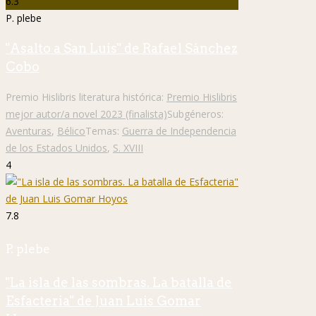
6.3
P. plebe
"Asalto a San Luis" de Rafael Sánchez
Cobo
Premio Hislibris literatura histórica:
Premio Hislibris
mejor autor/a novel 2023 (finalista)
Subgéneros:
Aventuras
,
Bélico
Temas:
Guerra de Independencia
de los Estados Unidos
,
S. XVIII
4
7.8
P. plebe
"La isla de las sombras. La batalla de
Esfacteria" de Juan Luis Gomar