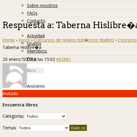
Sobre nosotros
FAQs
Contacto
Respuesta a: Taberna Hislibre�
Hislibreños
Actividad
Home
›
Foros
›
Concursos de relatos hist�ricos Hislibris
›
Concurso 
Grupos
Taberna Hislibre�a
Miembros
Foro
25 enero, 2025 a las 15:02
#92881
Anónimo
Invitado
Encuentra libros
Categorías
Temas