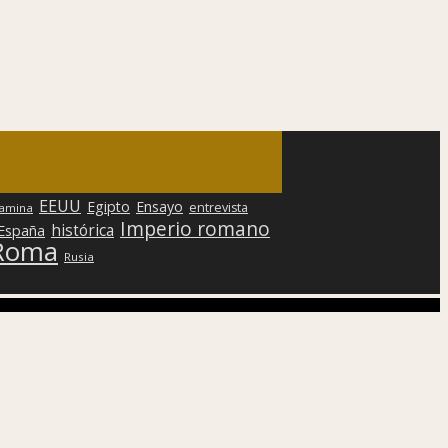
EEUU
Egipto
Ensayo
entrevista
lamina
Imperio romano
histórica
 España
Roma
Rusia