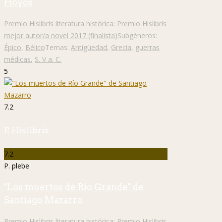
Hoyos
Premio Hislibris literatura histórica:
Premio Hislibris
mejor autor/a novel 2017 (finalista)
Subgéneros:
Épico
,
Bélico
Temas:
Antigüedad
,
Grecia
,
guerras
médicas
,
S. V a. C.
5
7.2
P. Hislibris
7.2
P. plebe
"Los muertos de Río Grande" de
Santiago Mazarro
Premio Hislibris literatura histórica:
Premio Hislibris