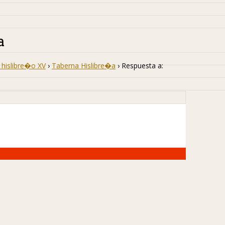
a
hislibre�o XV
›
Taberna Hislibre�a
›
Respuesta a: