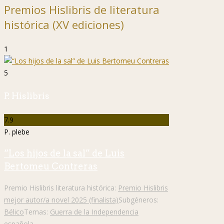
Premios Hislibris de literatura
histórica (XV ediciones)
1
5
P. Hislibris
7.9
P. plebe
“Los hijos de la sal” de Luis
Bertomeu Contreras
Premio Hislibris literatura histórica:
Premio Hislibris
mejor autor/a novel 2025 (finalista)
Subgéneros:
Bélico
Temas:
Guerra de la Independencia
española