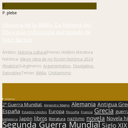
7
P. plebe
Historia de la Biblia. La historia del
libro más influyente del mundo de
John Barton
Ámbito:
Historia cultural
Premio Hislibris literatura
histórica:
Mejor obra de no ficción histórica 2024
(finalista)
Subgéneros:
Argumentativo
,
Divulgativo
,
Expositivo
Temas:
Biblia
,
Cristianismo
Sorpresa
Alemania
Antigua Gre
2ª Guerra Mundial.
Alejandro Magno
Grecia
España
Europa
guerr
Estados Unidos
filosofía
Francia
novela
libros
Japón
Novela hi
nazismo
literatura
Inglaterra
Segunda Guerra Mundial
Siglo XIX