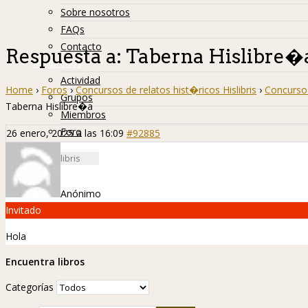
Sobre nosotros
FAQs
Contacto
Respuesta a: Taberna Hislibre�
Hislibreños
Actividad
Home
›
Foros
›
Concursos de relatos hist�ricos Hislibris
›
Concurso 
Grupos
Taberna Hislibre�a
Miembros
Foro
26 enero, 2025 a las 16:09
#92885
Anónimo
Invitado
Hola
Encuentra libros
Categorías