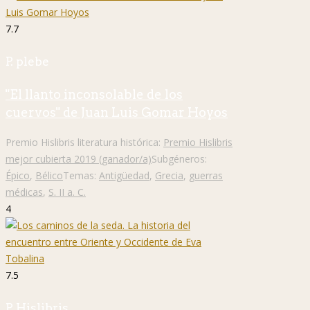
7.7
P. plebe
"El llanto inconsolable de los
cuervos" de Juan Luis Gomar Hoyos
Premio Hislibris literatura histórica:
Premio Hislibris
mejor cubierta 2019 (ganador/a)
Subgéneros:
Épico
,
Bélico
Temas:
Antigüedad
,
Grecia
,
guerras
médicas
,
S. II a. C.
4
7.5
P. Hislibris