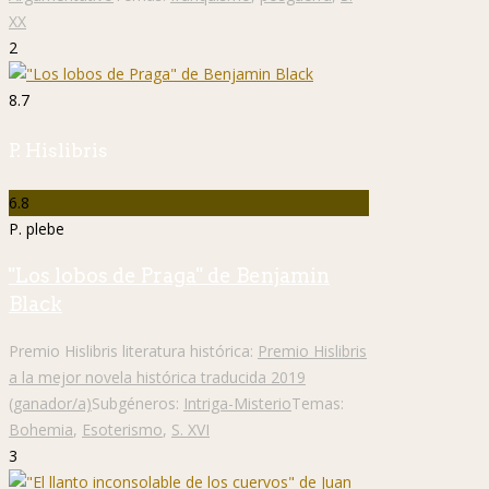
XX
2
8.7
P. Hislibris
6.8
P. plebe
"Los lobos de Praga" de Benjamin
Black
Premio Hislibris literatura histórica:
Premio Hislibris
a la mejor novela histórica traducida 2019
(ganador/a)
Subgéneros:
Intriga-Misterio
Temas:
Bohemia
,
Esoterismo
,
S. XVI
3