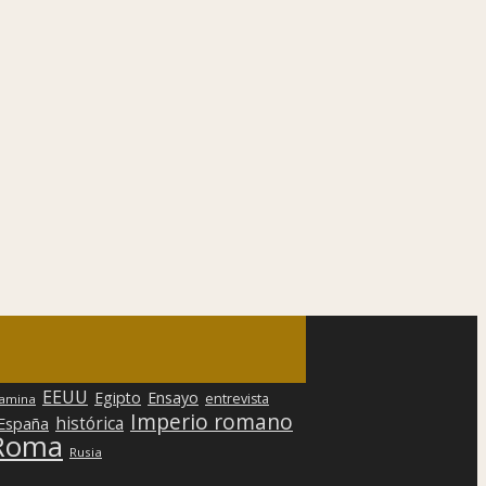
EEUU
Egipto
Ensayo
entrevista
lamina
Imperio romano
histórica
 España
Roma
Rusia