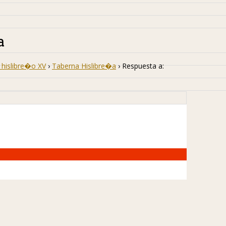
a
hislibre�o XV
›
Taberna Hislibre�a
›
Respuesta a: