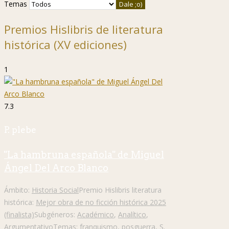
Temas
Premios Hislibris de literatura
histórica (XV ediciones)
1
7.3
P. plebe
"La hambruna española" de Miguel
Ángel Del Arco Blanco
Ámbito:
Historia Social
Premio Hislibris literatura
histórica:
Mejor obra de no ficción histórica 2025
(finalista)
Subgéneros:
Académico
,
Analítico
,
Argumentativo
Temas:
franquismo
,
posguerra
,
S.