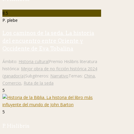
8.5
P. plebe
Los caminos de la seda. La historia
del encuentro entre Oriente y
Occidente de Eva Tobalina
Ámbito:
Historia cultural
Premio Hislibris literatura
histórica:
Mejor obra de no ficción histórica 2024
(ganador/a)
Subgéneros:
Narrativo
Temas:
China
,
Comercio
,
Ruta de la seda
5
5
P. Hislibris