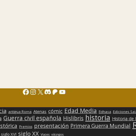
Facebook
Instagram
X
Discord
Patreon
YouTube
Edad Media
cia
cómic
Atenas
antigua Roma
Edhasa
Ediciones Sa
historia
Guerra civil española
Hislibris
a
Historia de
presentación
stórica
Primera Guerra Mundial
Premios
siglo XX
siglo XVI
Viajes
vikingos