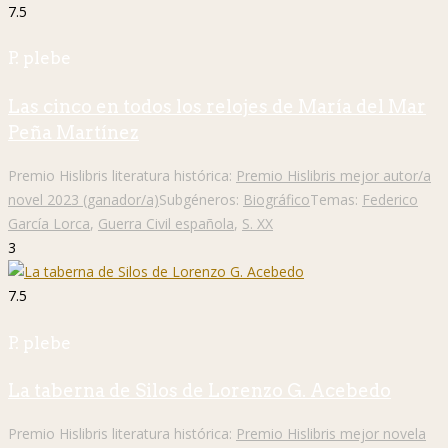
7.5
P. plebe
Las cinco en todos los relojes de María del Mar
Peña Martínez
Premio Hislibris literatura histórica:
Premio Hislibris mejor autor/a
novel 2023 (ganador/a)
Subgéneros:
Biográfico
Temas:
Federico
García Lorca
,
Guerra Civil española
,
S. XX
3
7.5
P. plebe
La taberna de Silos de Lorenzo G. Acebedo
Premio Hislibris literatura histórica:
Premio Hislibris mejor novela