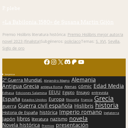
P. plebe
«La Babilonia, 1580» de Susana Martín Gijón
Premio Hislibris literatura histórica:
Premio Hislibris mejor autor/a
novel 2023 (finalista)
Subgéneros:
policíaco
Temas:
S. XVI
,
Sevilla
,
Siglo de oro
Facebook
Instagram
X
Discord
Patreon
YouTube
Sorpresa
Alemania
2ª Guerra Mundial.
Alejandro Magno
Edad Media
Antigua Grecia
cómic
Atenas
antigua Roma
EEUU
Egipto
Ensayo
entrevista
Edhasa
Ediciones Salamina
Grecia
España
Europa
Estados Unidos
filosofía
Francia
historia
Guerra civil española
Hislibris
guerra
Imperio romano
histórica
Historia de España
Inglaterra
novela
libros
Japón
nazismo
literatura
presentación
Novela histórica
Premios