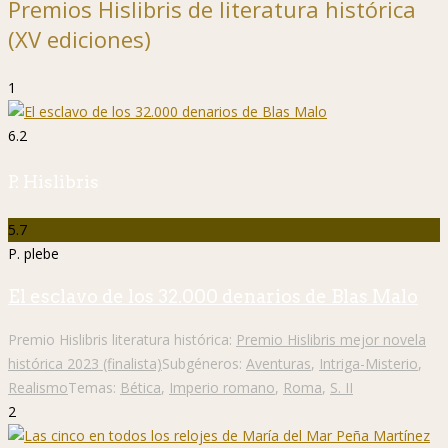
Premios Hislibris de literatura histórica
(XV ediciones)
1
6.2
P. Hislibris
5.7
P. plebe
El esclavo de los 32.000 denarios de Blas Malo
Premio Hislibris literatura histórica:
Premio Hislibris mejor novela
histórica 2023 (finalista)
Subgéneros:
Aventuras
,
Intriga-Misterio
,
Realismo
Temas:
Bética
,
Imperio romano
,
Roma
,
S. II
2