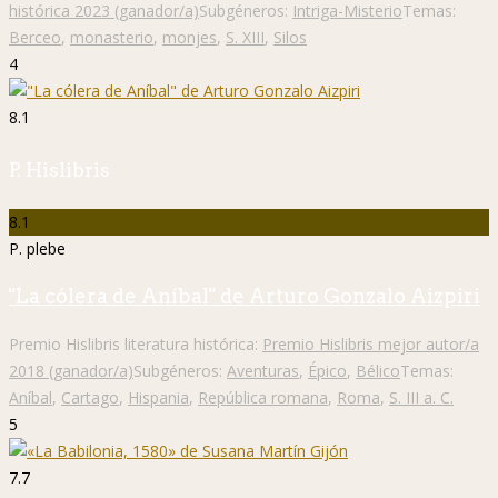
histórica 2023 (ganador/a)
Subgéneros:
Intriga-Misterio
Temas:
Berceo
,
monasterio
,
monjes
,
S. XIII
,
Silos
4
8.1
P. Hislibris
8.1
P. plebe
"La cólera de Aníbal" de Arturo Gonzalo Aizpiri
Premio Hislibris literatura histórica:
Premio Hislibris mejor autor/a
2018 (ganador/a)
Subgéneros:
Aventuras
,
Épico
,
Bélico
Temas:
Aníbal
,
Cartago
,
Hispania
,
República romana
,
Roma
,
S. III a. C.
5
7.7