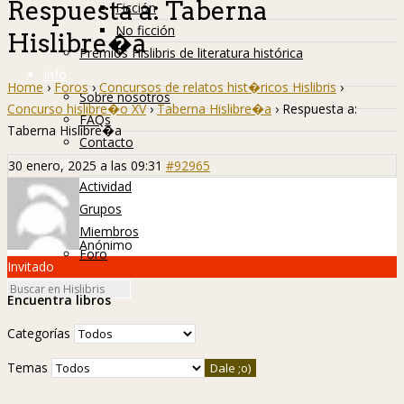
Respuesta a: Taberna
Ficción
No ficción
Hislibre�a
Premios Hislibris de literatura histórica
Info
Home
›
Foros
›
Concursos de relatos hist�ricos Hislibris
›
Sobre nosotros
Concurso hislibre�o XV
›
Taberna Hislibre�a
›
Respuesta a:
FAQs
Taberna Hislibre�a
Contacto
Hislibreños
30 enero, 2025 a las 09:31
#92965
Actividad
Grupos
Miembros
Anónimo
Foro
Invitado
Encuentra libros
Categorías
Temas