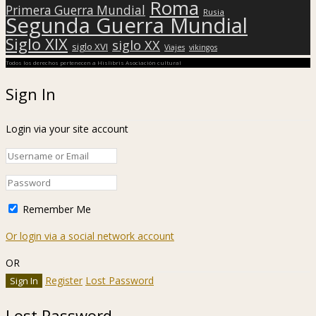
Roma
Primera Guerra Mundial
Rusia
Segunda Guerra Mundial
Siglo XIX
siglo XX
siglo XVI
Viajes
vikingos
Todos los derechos pertenecen a Hislibris Asociación cultural
Sign In
Login via your site account
Remember Me
Or login via a social network account
OR
Register
Lost Password
Lost Password