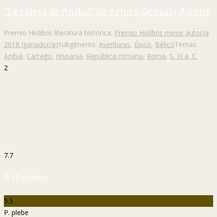
"La cólera de Aníbal" de Arturo Gonzalo Aizpiri
Premio Hislibris literatura histórica:
Premio Hislibris mejor autor/a
2018 (ganador/a)
Subgéneros:
Aventuras
,
Épico
,
Bélico
Temas:
Aníbal
,
Cartago
,
Hispania
,
República romana
,
Roma
,
S. III a. C.
2
7.7
P. Hislibris
5.5
P. plebe