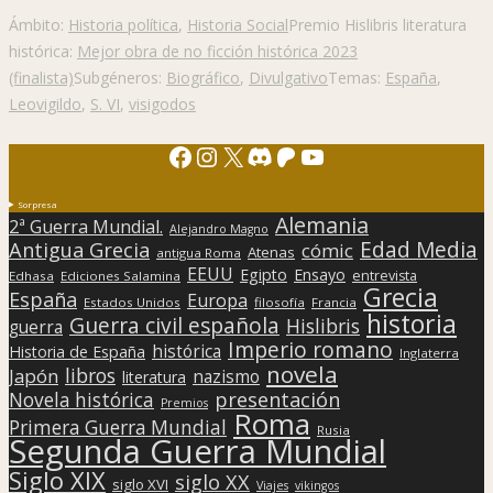
Ámbito:
Historia política
,
Historia Social
Premio Hislibris literatura
histórica:
Mejor obra de no ficción histórica 2023
(finalista)
Subgéneros:
Biográfico
,
Divulgativo
Temas:
España
,
Leovigildo
,
S. VI
,
visigodos
Facebook
Instagram
X
Discord
Patreon
YouTube
Sorpresa
Alemania
2ª Guerra Mundial.
Alejandro Magno
Edad Media
Antigua Grecia
cómic
Atenas
antigua Roma
EEUU
Egipto
Ensayo
entrevista
Edhasa
Ediciones Salamina
Grecia
España
Europa
Estados Unidos
filosofía
Francia
historia
Guerra civil española
Hislibris
guerra
Imperio romano
histórica
Historia de España
Inglaterra
novela
libros
Japón
nazismo
literatura
presentación
Novela histórica
Premios
Roma
Primera Guerra Mundial
Rusia
Segunda Guerra Mundial
Siglo XIX
siglo XX
siglo XVI
Viajes
vikingos