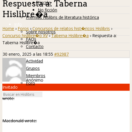
Respuesta a: Taberna
Ficción
No ficción
Hislibre�a
Premios Hislibris de literatura histórica
Info
Home
›
Foros
›
Concursos de relatos hist�ricos Hislibris
›
Sobre nosotros
Concurso hislibre�o XV
›
Taberna Hislibre�a
›
Respuesta a:
FAQs
Taberna Hislibre�a
Contacto
Hislibreños
30 enero, 2025 a las 18:55
#92987
Actividad
Grupos
Miembros
Anónimo
Foro
Invitado
wrote:
Macdonald wrote: