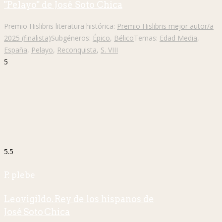
"Pelayo" de José Soto Chica
Premio Hislibris literatura histórica:
Premio Hislibris mejor autor/a
2025 (finalista)
Subgéneros:
Épico
,
Bélico
Temas:
Edad Media
,
España
,
Pelayo
,
Reconquista
,
S. VIII
5
5.5
P. plebe
Leovigildo. Rey de los hispanos de
José Soto Chica