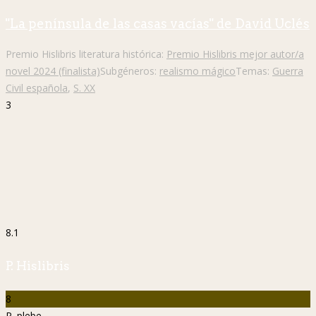
"La península de las casas vacías" de David Uclés
Premio Hislibris literatura histórica:
Premio Hislibris mejor autor/a
novel 2024 (finalista)
Subgéneros:
realismo mágico
Temas:
Guerra
Civil española
,
S. XX
3
8.1
P. Hislibris
8
P. plebe