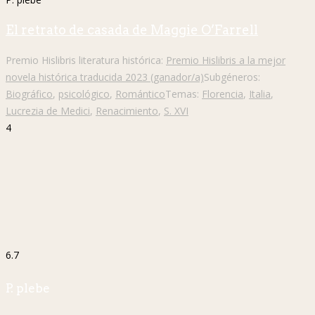
El retrato de casada de Maggie O’Farrell
Premio Hislibris literatura histórica:
Premio Hislibris a la mejor
novela histórica traducida 2023 (ganador/a)
Subgéneros:
Biográfico
,
psicológico
,
Romántico
Temas:
Florencia
,
Italia
,
Lucrezia de Medici
,
Renacimiento
,
S. XVI
4
6.7
P. plebe