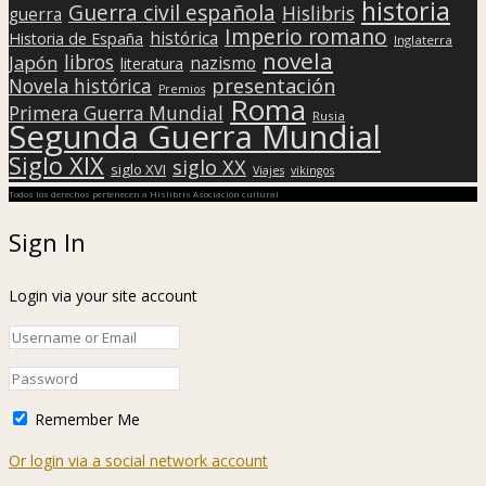
historia
Guerra civil española
Hislibris
guerra
Imperio romano
histórica
Historia de España
Inglaterra
novela
libros
Japón
nazismo
literatura
presentación
Novela histórica
Premios
Roma
Primera Guerra Mundial
Rusia
Segunda Guerra Mundial
Siglo XIX
siglo XX
siglo XVI
Viajes
vikingos
Todos los derechos pertenecen a Hislibris Asociación cultural
Sign In
Login via your site account
Remember Me
Or login via a social network account