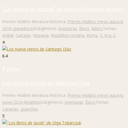
"La cólera de Aníbal" de Arturo Gonzalo Aizpiri
Premio Hislibris literatura histórica:
Premio Hislibris mejor autor/a
2018 (ganador/a)
Subgéneros:
Aventuras
,
Épico
,
Bélico
Temas:
Aníbal
,
Cartago
,
Hispania
,
República romana
,
Roma
,
S. III a. C.
4
6.4
P. plebe
Los nueve reinos de Santiago Díaz
Premio Hislibris literatura histórica:
Premio Hislibris mejor autor/a
novel 2024 (finalista)
Subgéneros:
Aventuras
,
Épico
Temas:
Canarias
,
guanches
5