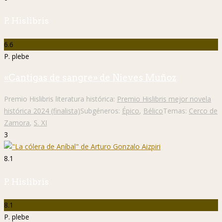
P. Hislibris
6.6
P. plebe
«Cantigas de sangre» de Nieves Muñoz
Premio Hislibris literatura histórica:
Premio Hislibris mejor novela
histórica 2024 (finalista)
Subgéneros:
Épico
,
Bélico
Temas:
Cerco de
Zamora
,
S. XI
3
8.1
P. Hislibris
8.1
P. plebe