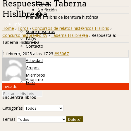
Respuesta a: Taberna
Ficción
No ficción
Hislibre�a
Premios Hislibris de literatura histórica
Info
Home
›
Foros
›
Concursos de relatos hist�ricos Hislibris
›
Sobre nosotros
Concurso hislibre�o XV
›
Taberna Hislibre�a
›
Respuesta a:
FAQs
Taberna Hislibre�a
Contacto
Hislibreños
1 febrero, 2025 a las 17:23
#93067
Actividad
Grupos
Miembros
Anónimo
Foro
Invitado
Encuentra libros
Categorías
Temas