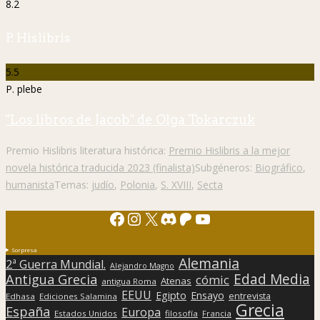
8.2
P. Hislibris
5.5
P. plebe
"Los libros de Jacob" de Olga Tokarczuk
Premio Hislibris literatura histórica:
Premio Hislibris a la mejor
novela histórica traducida 2023 (finalista)
Subgéneros:
Biográfico
,
humanista
Temas:
judío
,
Polonia
,
S. XVIII
,
Secta
Facebook
Instagram
X
Discord
Patreon
YouTube
Sorpresa
Alemania
2ª Guerra Mundial.
Alejandro Magno
Edad Media
Antigua Grecia
cómic
Atenas
antigua Roma
EEUU
Egipto
Ensayo
entrevista
Edhasa
Ediciones Salamina
Grecia
España
Europa
Estados Unidos
filosofía
Francia