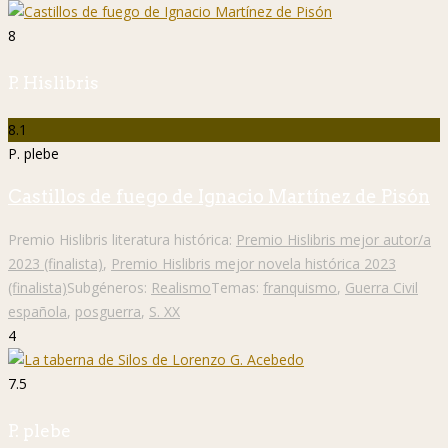
8
P. Hislibris
8.1
P. plebe
Castillos de fuego de Ignacio Martínez de Pisón
Premio Hislibris literatura histórica:
Premio Hislibris mejor autor/a
2023 (finalista)
,
Premio Hislibris mejor novela histórica 2023
(finalista)
Subgéneros:
Realismo
Temas:
franquismo
,
Guerra Civil
española
,
posguerra
,
S. XX
4
7.5
P. plebe