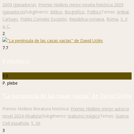
2009 (ganador/a)
,
Premio Hislibris mejor novela histórica 2009
(ganador/a)
Subgéneros:
Bélico
,
Biográfico
,
Político
Temas:
Aníbal
,
Cartago
,
Publio Cornelio Escipión
,
República romana
,
Roma
,
S. II
a. C.
2
7.7
P. Hislibris
5.5
P. plebe
"La península de las casas vacías" de David Uclés
Premio Hislibris literatura histórica:
Premio Hislibris mejor autor/a
novel 2024 (finalista)
Subgéneros:
realismo mágico
Temas:
Guerra
Civil española
,
S. XX
3