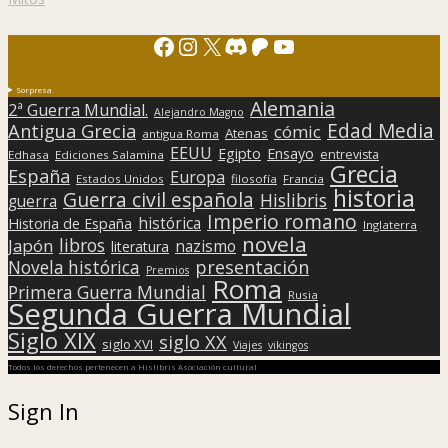
Facebook
Instagram
X
Discord
Patreon
YouTube
Sorpresa
Alemania
2ª Guerra Mundial.
Alejandro Magno
Edad Media
Antigua Grecia
cómic
Atenas
antigua Roma
EEUU
Egipto
Ensayo
entrevista
Edhasa
Ediciones Salamina
Grecia
España
Europa
Estados Unidos
filosofía
Francia
historia
Guerra civil española
Hislibris
guerra
Imperio romano
histórica
Historia de España
Inglaterra
novela
libros
Japón
nazismo
literatura
presentación
Novela histórica
Premios
Roma
Primera Guerra Mundial
Rusia
Segunda Guerra Mundial
Siglo XIX
siglo XX
siglo XVI
Viajes
vikingos
Todos los derechos pertenecen a Hislibris Asociación cultural
Sign In