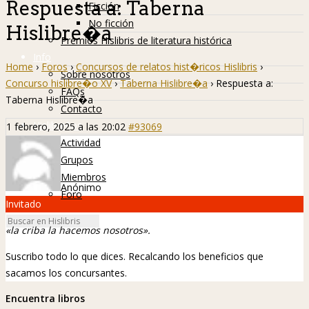
Respuesta a: Taberna
Ficción
No ficción
Hislibre�a
Premios Hislibris de literatura histórica
Info
Home
›
Foros
›
Concursos de relatos hist�ricos Hislibris
›
Sobre nosotros
Concurso hislibre�o XV
›
Taberna Hislibre�a
›
Respuesta a:
FAQs
Taberna Hislibre�a
Contacto
Hislibreños
1 febrero, 2025 a las 20:02
#93069
Actividad
Grupos
Miembros
Anónimo
Foro
Invitado
«la criba la hacemos nosotros».
Suscribo todo lo que dices. Recalcando los beneficios que
sacamos los concursantes.
Encuentra libros