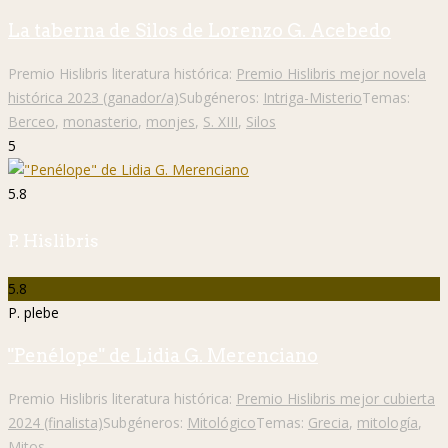
La taberna de Silos de Lorenzo G. Acebedo
Premio Hislibris literatura histórica:
Premio Hislibris mejor novela
histórica 2023 (ganador/a)
Subgéneros:
Intriga-Misterio
Temas:
Berceo
,
monasterio
,
monjes
,
S. XIII
,
Silos
5
5.8
P. Hislibris
5.8
P. plebe
"Penélope" de Lidia G. Merenciano
Premio Hislibris literatura histórica:
Premio Hislibris mejor cubierta
2024 (finalista)
Subgéneros:
Mitológico
Temas:
Grecia
,
mitología
,
Mitos