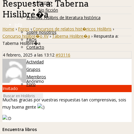
Respuesta a: Taberna
Ficción
No ficción
Hislibre�a
Premios Hislibris de literatura histórica
Info
Home
›
Foros
›
Concursos de relatos hist�ricos Hislibris
›
Sobre nosotros
Concurso hislibre�o XV
›
Taberna Hislibre�a
›
Respuesta a:
FAQs
Taberna Hislibre�a
Contacto
Hislibreños
4 febrero, 2025 a las 13:12
#93116
Actividad
Grupos
Miembros
Anónimo
Foro
Invitado
Muchas gracias por vuestras respuestas tan comprensivas, sois
muy buena gente
Encuentra libros