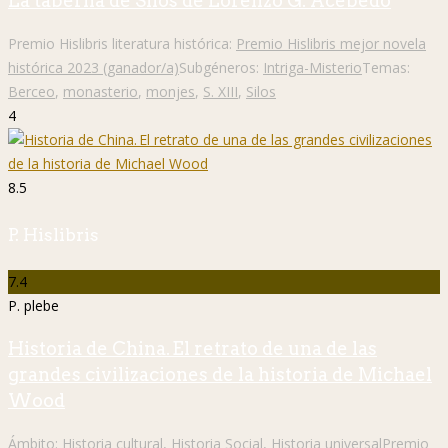
La taberna de Silos de Lorenzo G. Acebedo
Premio Hislibris literatura histórica:
Premio Hislibris mejor novela
histórica 2023 (ganador/a)
Subgéneros:
Intriga-Misterio
Temas:
Berceo
,
monasterio
,
monjes
,
S. XIII
,
Silos
4
8.5
P. Hislibris
7.4
P. plebe
Historia de China. El retrato de una de las
grandes civilizaciones de la historia de Michael
Wood
Ámbito:
Historia cultural
,
Historia Social
,
Historia universal
Premio