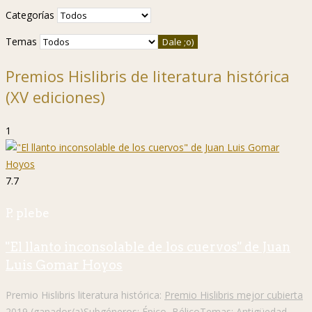
Categorías
Temas
Premios Hislibris de literatura histórica
(XV ediciones)
1
7.7
P. plebe
"El llanto inconsolable de los cuervos" de Juan
Luis Gomar Hoyos
Premio Hislibris literatura histórica:
Premio Hislibris mejor cubierta
2019 (ganador/a)
Subgéneros:
Épico
,
Bélico
Temas:
Antigüedad
,