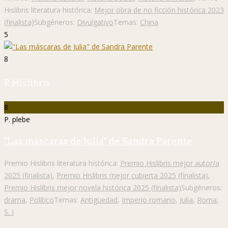
Hislibris literatura histórica:
Mejor obra de no ficción histórica 2023
(finalista)
Subgéneros:
Divulgativo
Temas:
China
5
8
P. Hislibris
8
P. plebe
"Las máscaras de Julia" de Sandra Parente
Premio Hislibris literatura histórica:
Premio Hislibris mejor autor/a
2025 (finalista)
,
Premio Hislibris mejor cubierta 2025 (finalista)
,
Premio Hislibris mejor novela histórica 2025 (finalista)
Subgéneros:
drama
,
Político
Temas:
Antigüedad
,
Imperio romano
,
Julia
,
Roma
,
S. I