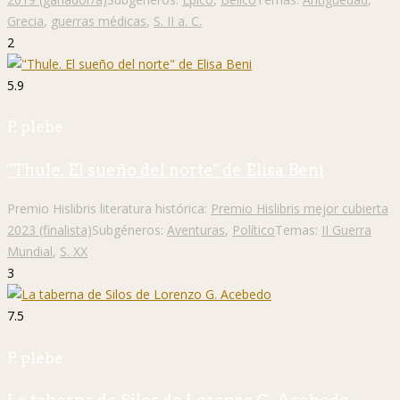
Grecia
,
guerras médicas
,
S. II a. C.
2
5.9
P. plebe
"Thule. El sueño del norte" de Elisa Beni
Premio Hislibris literatura histórica:
Premio Hislibris mejor cubierta
2023 (finalista)
Subgéneros:
Aventuras
,
Político
Temas:
II Guerra
Mundial
,
S. XX
3
7.5
P. plebe