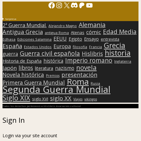
Facebook
Instagram
X
Discord
Patreon
YouTube
Sorpresa
Alemania
2ª Guerra Mundial.
Alejandro Magno
Edad Media
Antigua Grecia
cómic
Atenas
antigua Roma
EEUU
Egipto
Ensayo
entrevista
Edhasa
Ediciones Salamina
Grecia
España
Europa
Estados Unidos
filosofía
Francia
historia
Guerra civil española
Hislibris
guerra
Imperio romano
histórica
Historia de España
Inglaterra
novela
libros
Japón
nazismo
literatura
presentación
Novela histórica
Premios
Roma
Primera Guerra Mundial
Rusia
Segunda Guerra Mundial
Siglo XIX
siglo XX
siglo XVI
Viajes
vikingos
Todos los derechos pertenecen a Hislibris Asociación cultural
Sign In
Login via your site account