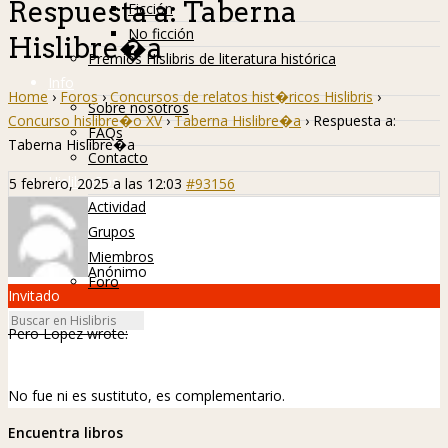
Respuesta a: Taberna
Ficción
No ficción
Hislibre�a
Premios Hislibris de literatura histórica
Info
Home
›
Foros
›
Concursos de relatos hist�ricos Hislibris
›
Sobre nosotros
Concurso hislibre�o XV
›
Taberna Hislibre�a
›
Respuesta a:
FAQs
Taberna Hislibre�a
Contacto
Hislibreños
5 febrero, 2025 a las 12:03
#93156
Actividad
Grupos
Miembros
Anónimo
Foro
Invitado
Pero Lopez wrote:
No fue ni es sustituto, es complementario.
Encuentra libros