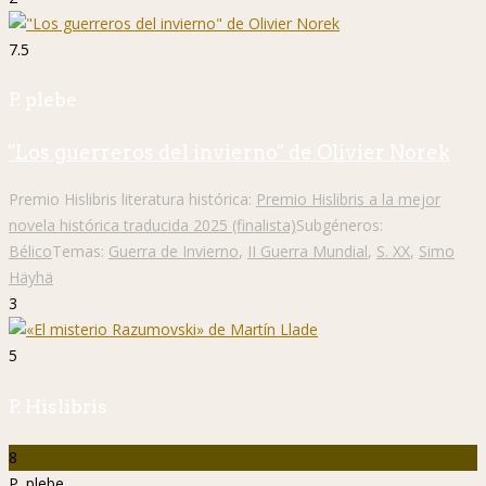
7.5
P. plebe
"Los guerreros del invierno" de Olivier Norek
Premio Hislibris literatura histórica:
Premio Hislibris a la mejor
novela histórica traducida 2025 (finalista)
Subgéneros:
Bélico
Temas:
Guerra de Invierno
,
II Guerra Mundial
,
S. XX
,
Simo
Häyhä
3
5
P. Hislibris
8
P. plebe