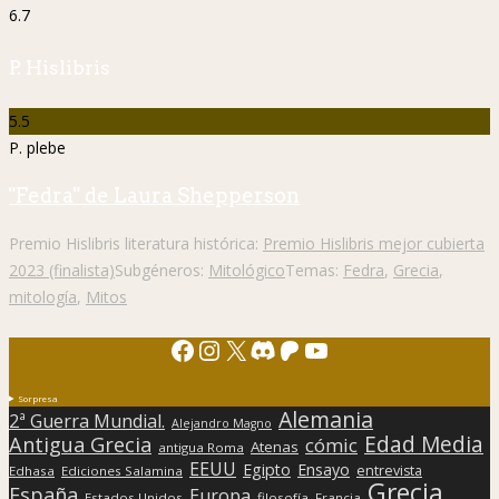
6.7
P. Hislibris
5.5
P. plebe
"Fedra" de Laura Shepperson
Premio Hislibris literatura histórica:
Premio Hislibris mejor cubierta
2023 (finalista)
Subgéneros:
Mitológico
Temas:
Fedra
,
Grecia
,
mitología
,
Mitos
Facebook
Instagram
X
Discord
Patreon
YouTube
Sorpresa
Alemania
2ª Guerra Mundial.
Alejandro Magno
Edad Media
Antigua Grecia
cómic
Atenas
antigua Roma
EEUU
Egipto
Ensayo
entrevista
Edhasa
Ediciones Salamina
Grecia
España
Europa
Estados Unidos
filosofía
Francia