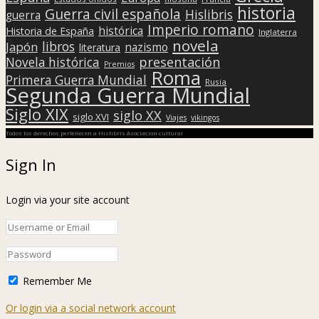
historia
Guerra civil española
Hislibris
guerra
Imperio romano
histórica
Historia de España
Inglaterra
novela
libros
Japón
nazismo
literatura
presentación
Novela histórica
Premios
Roma
Primera Guerra Mundial
Rusia
Segunda Guerra Mundial
Siglo XIX
siglo XX
siglo XVI
Viajes
vikingos
Todos los derechos pertenecen a Hislibris Asociación cultural
Sign In
Login via your site account
Remember Me
Or login via a social network account