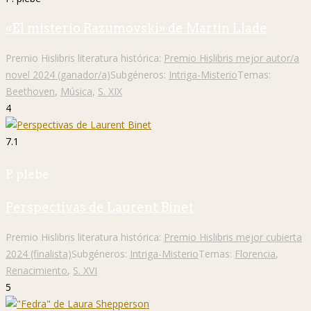
«El misterio Razumovski» de Martín Llade
Premio Hislibris literatura histórica:
Premio Hislibris mejor autor/a
novel 2024 (ganador/a)
Subgéneros:
Intriga-Misterio
Temas:
Beethoven
,
Música
,
S. XIX
4
7.1
P. plebe
Perspectivas de Laurent Binet
Premio Hislibris literatura histórica:
Premio Hislibris mejor cubierta
2024 (finalista)
Subgéneros:
Intriga-Misterio
Temas:
Florencia
,
Renacimiento
,
S. XVI
5