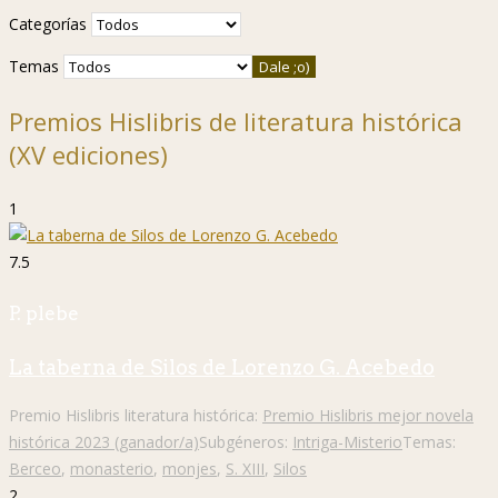
Categorías
Temas
Premios Hislibris de literatura histórica
(XV ediciones)
1
7.5
P. plebe
La taberna de Silos de Lorenzo G. Acebedo
Premio Hislibris literatura histórica:
Premio Hislibris mejor novela
histórica 2023 (ganador/a)
Subgéneros:
Intriga-Misterio
Temas:
Berceo
,
monasterio
,
monjes
,
S. XIII
,
Silos
2