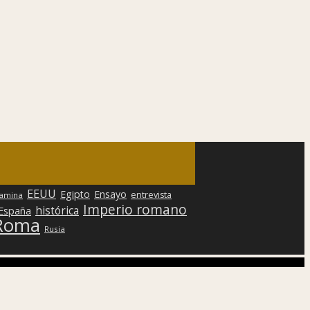
EEUU
Egipto
Ensayo
entrevista
lamina
Imperio romano
histórica
 España
Roma
Rusia