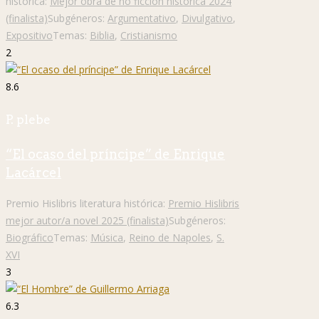
histórica:
Mejor obra de no ficción histórica 2024
(finalista)
Subgéneros:
Argumentativo
,
Divulgativo
,
Expositivo
Temas:
Biblia
,
Cristianismo
2
8.6
P. plebe
“El ocaso del príncipe” de Enrique
Lacárcel
Premio Hislibris literatura histórica:
Premio Hislibris
mejor autor/a novel 2025 (finalista)
Subgéneros:
Biográfico
Temas:
Música
,
Reino de Napoles
,
S.
XVI
3
6.3