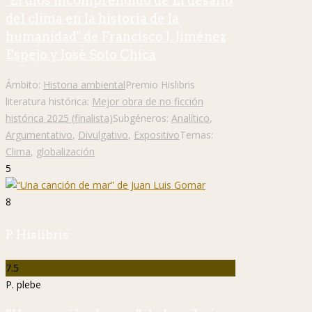
"El dios incomprendido de El desafío
del clima en la historia de la
humanidad" de Francisco J. Jiménez
Espejo y José Soto Chica
Ámbito:
Historia ambiental
Premio Hislibris
literatura histórica:
Mejor obra de no ficción
histórica 2025 (finalista)
Subgéneros:
Analítico
,
Argumentativo
,
Divulgativo
,
Expositivo
Temas:
Clima
,
globalización
5
8
P. Hislibris
7.5
P. plebe