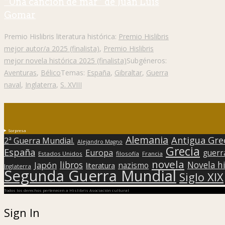
“Una canción de mar” de Juan Luis
Gomar
Premio Hislibris literatura histórica:
Premio Hislibris
mejor autor/a 2025 (finalista)
,
Premio Hislibris
mejor novela histórica 2025 (finalista)
Subgéneros:
Aventuras
,
Bélico
Temas:
España
,
Gibraltar
,
Guerra
naval
,
Inglaterra
,
S. XVIII
Sorpresa
Alemania
Antigua Gre
2ª Guerra Mundial.
Alejandro Magno
Grecia
España
Europa
guerr
Estados Unidos
filosofía
Francia
novela
libros
Japón
Novela hi
nazismo
literatura
Inglaterra
Segunda Guerra Mundial
Siglo XIX
Todos los derechos pertenecen a Hislibris Asociación cultural
Sign In