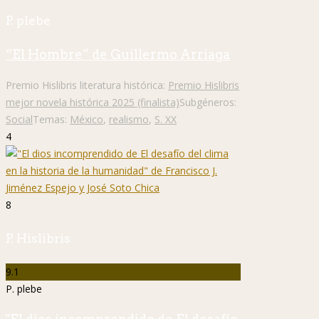
P. plebe
“El Hombre” de Guillermo Arriaga
Premio Hislibris literatura histórica:
Premio Hislibris
mejor novela histórica 2025 (finalista)
Subgéneros:
Social
Temas:
México
,
realismo
,
S. XX
4
8
P. Hislibris
9.1
P. plebe