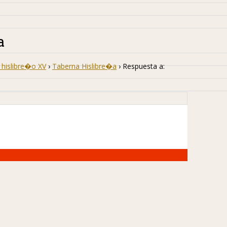
a
hislibre�o XV
›
Taberna Hislibre�a
›
Respuesta a: