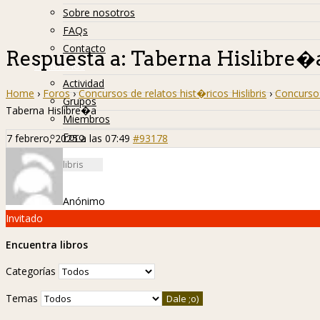
Sobre nosotros
FAQs
Contacto
Respuesta a: Taberna Hislibre�
Hislibreños
Actividad
Home
›
Foros
›
Concursos de relatos hist�ricos Hislibris
›
Concurso 
Grupos
Taberna Hislibre�a
Miembros
Foro
7 febrero, 2025 a las 07:49
#93178
Anónimo
Invitado
Encuentra libros
Categorías
Temas