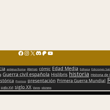
Facebook
Instagram
X
Discord
Patreon
YouTube
Edad Media
cia
cómic
Atenas
antigua Roma
Edhasa
Ediciones Sa
historia
Guerra civil española
Hislibris
a
Historia de
presentación
stórica
Primera Guerra Mundial
Premios
siglo XX
siglo XVI
Viajes
vikingos