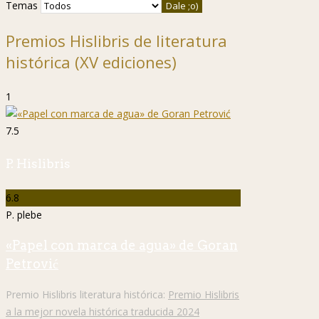
Temas
Premios Hislibris de literatura
histórica (XV ediciones)
1
7.5
P. Hislibris
6.8
P. plebe
«Papel con marca de agua» de Goran
Petrović
Premio Hislibris literatura histórica:
Premio Hislibris
a la mejor novela histórica traducida 2024