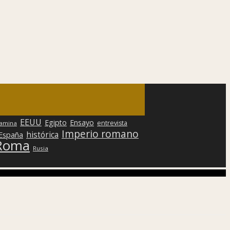
EEUU
Egipto
Ensayo
entrevista
lamina
Imperio romano
histórica
 España
Roma
Rusia