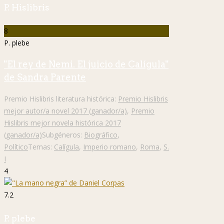
P. Hislibris
8
P. plebe
"El rey de Nemi. El juicio de Calígula"
de Sandra Parente
Premio Hislibris literatura histórica:
Premio Hislibris
mejor autor/a novel 2017 (ganador/a)
,
Premio
Hislibris mejor novela histórica 2017
(ganador/a)
Subgéneros:
Biográfico
,
Político
Temas:
Calígula
,
Imperio romano
,
Roma
,
S.
I
4
7.2
P. plebe