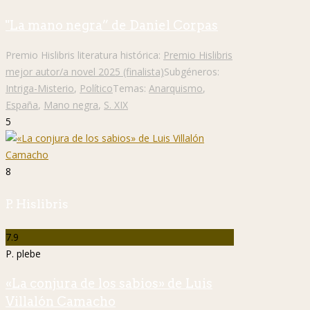
"La mano negra” de Daniel Corpas
Premio Hislibris literatura histórica:
Premio Hislibris
mejor autor/a novel 2025 (finalista)
Subgéneros:
Intriga-Misterio
,
Político
Temas:
Anarquismo
,
España
,
Mano negra
,
S. XIX
5
8
P. Hislibris
7.9
P. plebe
«La conjura de los sabios» de Luis
Villalón Camacho