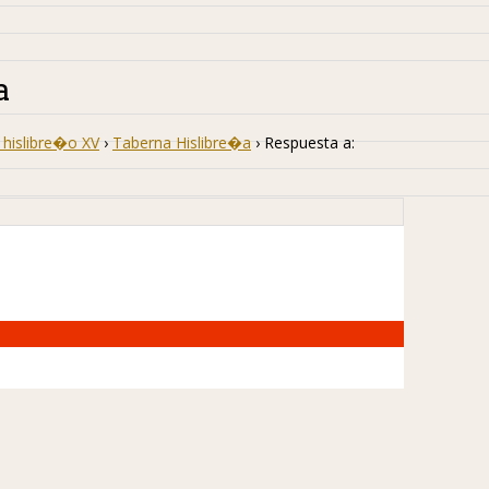
a
hislibre�o XV
›
Taberna Hislibre�a
›
Respuesta a: