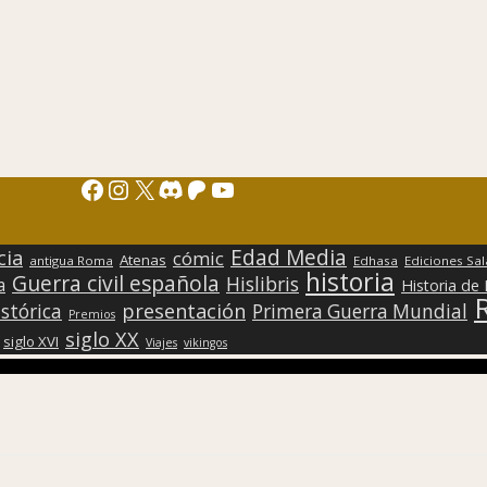
Facebook
Instagram
X
Discord
Patreon
YouTube
Edad Media
cia
cómic
Atenas
antigua Roma
Edhasa
Ediciones Sa
historia
Guerra civil española
Hislibris
a
Historia de
presentación
stórica
Primera Guerra Mundial
Premios
siglo XX
siglo XVI
Viajes
vikingos