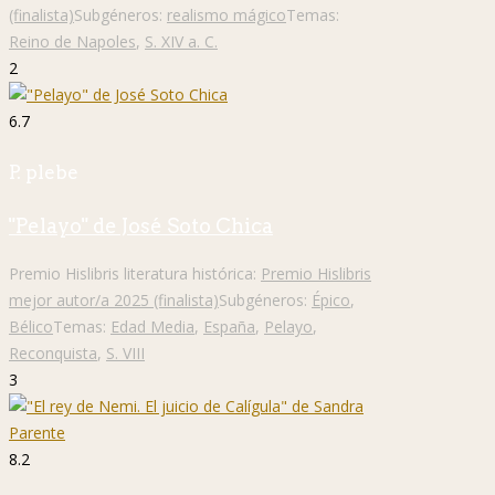
(finalista)
Subgéneros:
realismo mágico
Temas:
Reino de Napoles
,
S. XIV a. C.
2
6.7
P. plebe
"Pelayo" de José Soto Chica
Premio Hislibris literatura histórica:
Premio Hislibris
mejor autor/a 2025 (finalista)
Subgéneros:
Épico
,
Bélico
Temas:
Edad Media
,
España
,
Pelayo
,
Reconquista
,
S. VIII
3
8.2