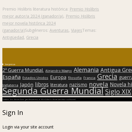
Premio Hislibris literatura histórica:
Premio Hislibris
mejor autor/a 2024 (ganador/a)
,
Premio Hislibris
mejor novela histórica 2024
(ganador/a)
Subgéneros:
Aventuras
,
Viajes
Temas:
Antigüedad
,
Grecia
Sorpresa
Alemania
Antigua Gre
2ª Guerra Mundial.
Alejandro Magno
Grecia
España
Europa
guerr
Estados Unidos
filosofía
Francia
novela
libros
Japón
Novela hi
nazismo
literatura
Inglaterra
Segunda Guerra Mundial
Siglo XIX
Todos los derechos pertenecen a Hislibris Asociación cultural
Sign In
Login via your site account