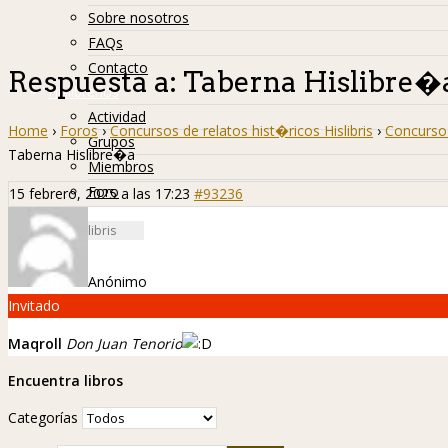
Sobre nosotros
FAQs
Contacto
Respuesta a: Taberna Hislibre�
Hislibreños
Actividad
Home
›
Foros
›
Concursos de relatos hist�ricos Hislibris
›
Concurso 
Grupos
Taberna Hislibre�a
Miembros
Foro
15 febrero, 2025 a las 17:23
#93236
Anónimo
Invitado
Maqroll
Don Juan Tenorio
Encuentra libros
Categorías