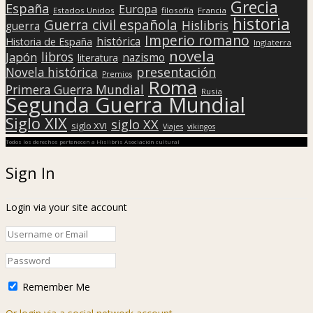
Grecia
España
Europa
Estados Unidos
filosofía
Francia
historia
Guerra civil española
Hislibris
guerra
Imperio romano
histórica
Historia de España
Inglaterra
novela
libros
Japón
nazismo
literatura
presentación
Novela histórica
Premios
Roma
Primera Guerra Mundial
Rusia
Segunda Guerra Mundial
Siglo XIX
siglo XX
siglo XVI
Viajes
vikingos
Todos los derechos pertenecen a Hislibris Asociación cultural
Sign In
Login via your site account
Remember Me