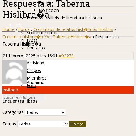
Respuesta a: Taberna
Ficción
No ficción
Hislibre�a
Premios Hislibris de literatura histórica
Info
Home
›
Foros
›
Concursos de relatos hist�ricos Hislibris
›
Sobre nosotros
Concurso hislibre�o XV
›
Taberna Hislibre�a
›
Respuesta a:
FAQs
Taberna Hislibre�a
Contacto
Hislibreños
21 febrero, 2025 a las 16:01
#93270
Actividad
Grupos
Miembros
Anónimo
Foro
Invitado
Encuentra libros
Categorías
Temas