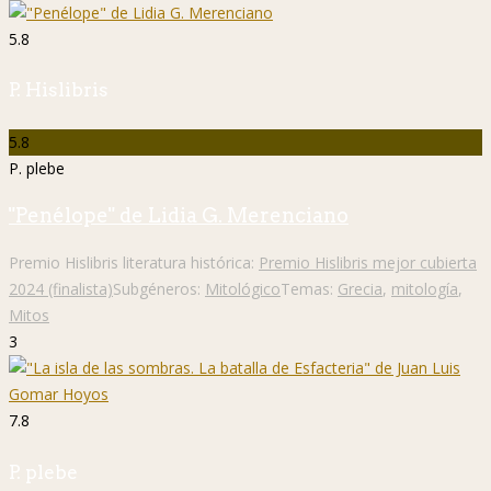
5.8
P. Hislibris
5.8
P. plebe
"Penélope" de Lidia G. Merenciano
Premio Hislibris literatura histórica:
Premio Hislibris mejor cubierta
2024 (finalista)
Subgéneros:
Mitológico
Temas:
Grecia
,
mitología
,
Mitos
3
7.8
P. plebe