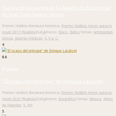
"La isla de las sombras. La batalla de Esfacteria"
de Juan Luis Gomar Hoyos
Premio Hislibris literatura histórica:
Premio Hislibris mejor autor/a
novel 2017 (finalista)
Subgéneros:
Épico
,
Bélico
Temas:
Antigüedad
,
Grecia
,
guerras médicas
,
S. V a. C.
4
8.6
P. plebe
“El ocaso del príncipe” de Enrique Lacárcel
Premio Hislibris literatura histórica:
Premio Hislibris mejor autor/a
novel 2025 (finalista)
Subgéneros:
Biográfico
Temas:
Música
,
Reino
de Napoles
,
S. XVI
5