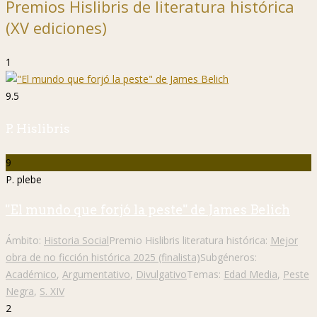
Premios Hislibris de literatura histórica
(XV ediciones)
1
9.5
P. Hislibris
9
P. plebe
"El mundo que forjó la peste" de James Belich
Ámbito:
Historia Social
Premio Hislibris literatura histórica:
Mejor
obra de no ficción histórica 2025 (finalista)
Subgéneros:
Académico
,
Argumentativo
,
Divulgativo
Temas:
Edad Media
,
Peste
Negra
,
S. XIV
2