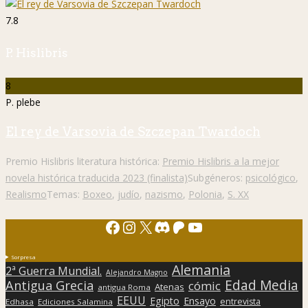
7.8
P. Hislibris
8
P. plebe
El rey de Varsovia de Szczepan Twardoch
Premio Hislibris literatura histórica:
Premio Hislibris a la mejor
novela histórica traducida 2023 (finalista)
Subgéneros:
psicológico
,
Realismo
Temas:
Boxeo
,
judío
,
nazismo
,
Polonia
,
S. XX
Facebook
Instagram
X
Discord
Patreon
YouTube
Sorpresa
Alemania
2ª Guerra Mundial.
Alejandro Magno
Edad Media
Antigua Grecia
cómic
Atenas
antigua Roma
EEUU
Egipto
Ensayo
entrevista
Edhasa
Ediciones Salamina