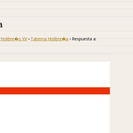
a
hislibre�o XV
›
Taberna Hislibre�a
›
Respuesta a: