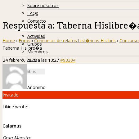
Sobre nosotros
FAQs
Contacto
Respuesta a: Taberna Hislibre�
Hislibreños
Actividad
Home
›
Foros
›
Concursos de relatos hist�ricos Hislibris
›
Concurso 
Grupos
Taberna Hislibre�a
Miembros
Foro
24 febrero, 2025 a las 13:27
#93304
Anónimo
Invitado
Likine wrote:
Calamus
Gran Maestre