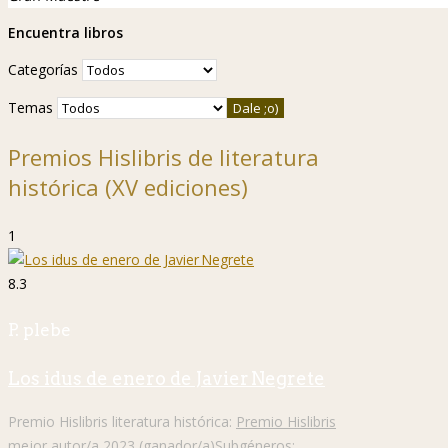
Encuentra libros
Categorías
Temas
Premios Hislibris de literatura
histórica (XV ediciones)
1
8.3
P. plebe
Los idus de enero de Javier Negrete
Premio Hislibris literatura histórica:
Premio Hislibris
mejor autor/a 2023 (ganador/a)
Subgéneros: