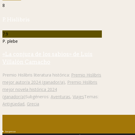
8
P. Hislibris
7.9
P. plebe
«La conjura de los sabios» de Luis
Villalón Camacho
Premio Hislibris literatura histórica:
Premio Hislibris
mejor autor/a 2024 (ganador/a)
,
Premio Hislibris
mejor novela histórica 2024
(ganador/a)
Subgéneros:
Aventuras
,
Viajes
Temas:
Antigüedad
,
Grecia
Sorpresa