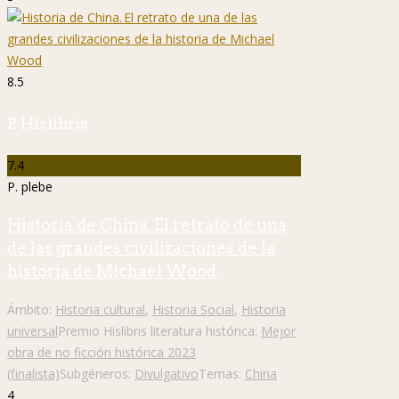
8.5
P. Hislibris
7.4
P. plebe
Historia de China. El retrato de una
de las grandes civilizaciones de la
historia de Michael Wood
Ámbito:
Historia cultural
,
Historia Social
,
Historia
universal
Premio Hislibris literatura histórica:
Mejor
obra de no ficción histórica 2023
(finalista)
Subgéneros:
Divulgativo
Temas:
China
4