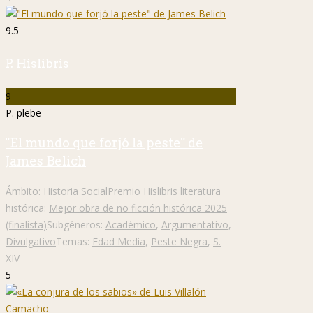
9.5
P. Hislibris
9
P. plebe
"El mundo que forjó la peste" de
James Belich
Ámbito:
Historia Social
Premio Hislibris literatura
histórica:
Mejor obra de no ficción histórica 2025
(finalista)
Subgéneros:
Académico
,
Argumentativo
,
Divulgativo
Temas:
Edad Media
,
Peste Negra
,
S.
XIV
5