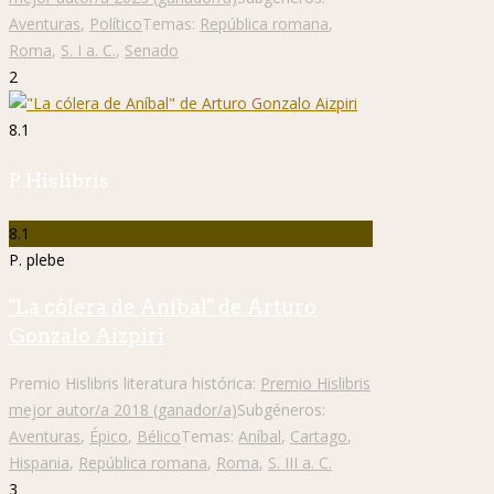
Aventuras
,
Político
Temas:
República romana
,
Roma
,
S. I a. C.
,
Senado
2
8.1
P. Hislibris
8.1
P. plebe
"La cólera de Aníbal" de Arturo
Gonzalo Aizpiri
Premio Hislibris literatura histórica:
Premio Hislibris
mejor autor/a 2018 (ganador/a)
Subgéneros:
Aventuras
,
Épico
,
Bélico
Temas:
Aníbal
,
Cartago
,
Hispania
,
República romana
,
Roma
,
S. III a. C.
3