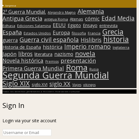
Sorpresa
Alemania
2ª Guerra Mundial.
Alejandro Magno
Edad Media
Antigua Grecia
cómic
Atenas
antigua Roma
EEUU
Egipto
Ensayo
entrevista
Edhasa
Ediciones Salamina
Grecia
España
Europa
Estados Unidos
filosofía
Francia
historia
Guerra civil española
Hislibris
guerra
Imperio romano
histórica
Historia de España
Inglaterra
novela
libros
Japón
nazismo
literatura
presentación
Novela histórica
Premios
Roma
Primera Guerra Mundial
Rusia
Segunda Guerra Mundial
Siglo XIX
siglo XX
siglo XVI
Viajes
vikingos
Todos los derechos pertenecen a Hislibris Asociación cultural
Sign In
Login via your site account