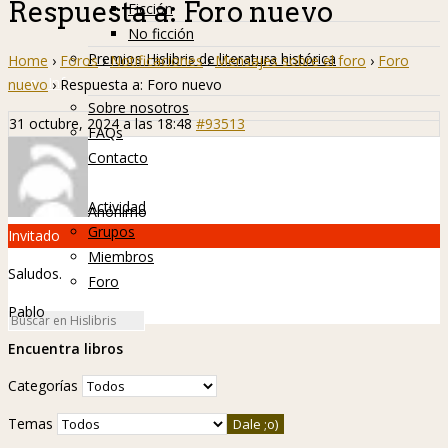
Respuesta a: Foro nuevo
Ficción
No ficción
Premios Hislibris de literatura histórica
Home
›
Foros
›
Notificaciones
›
Mensajes sobre el foro
›
Foro
Info
nuevo
›
Respuesta a: Foro nuevo
Sobre nosotros
31 octubre, 2024 a las 18:48
#93513
FAQs
Contacto
Hislibreños
Actividad
Anónimo
Grupos
Invitado
Miembros
Saludos.
Foro
Pablo
Encuentra libros
Categorías
Temas