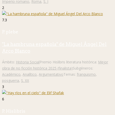
Imperio romano
,
Roma
,
S. I
2
7.3
P. plebe
"La hambruna española" de Miguel Ángel Del
Arco Blanco
Ámbito:
Historia Social
Premio Hislibris literatura histórica:
Mejor
obra de no ficción histórica 2025 (finalista)
Subgéneros:
Académico
,
Analítico
,
Argumentativo
Temas:
franquismo
,
posguerra
,
S. XX
3
6
P. Hislibris