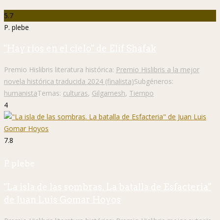
5.7
P. plebe
"Hay ríos en el cielo" de Elif Shafak
Premio Hislibris literatura histórica:
Premio Hislibris a la mejor
novela histórica traducida 2024 (finalista)
Subgéneros:
humanista
Temas:
culturas
,
Gilgamesh
,
Tiempo
4
7.8
P. plebe
"La isla de las sombras. La batalla de Esfacteria"
de Juan Luis Gomar Hoyos