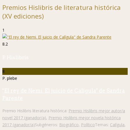
Premios Hislibris de literatura histórica
(XV ediciones)
1
8.2
P. Hislibris
8
P. plebe
"El rey de Nemi. El juicio de Calígula" de Sandra
Parente
Premio Hislibris literatura histórica:
Premio Hislibris mejor autor/a
novel 2017 (ganador/a)
,
Premio Hislibris mejor novela histórica
2017 (ganador/a)
Subgéneros:
Biográfico
,
Político
Temas:
Calígula
,