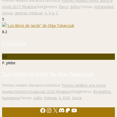
Premio Hislibris literatura histórica:
Premio Hislibris mejor autor/a
novel 2017 (finalista)
Subgéneros:
Épico
,
Bélico
Temas:
Antigüedad
,
Grecia
,
guerras médicas
,
S. V a. C.
5
8.2
P. Hislibris
5.5
P. plebe
"Los libros de Jacob" de Olga Tokarczuk
Premio Hislibris literatura histórica:
Premio Hislibris a la mejor
novela histórica traducida 2023 (finalista)
Subgéneros:
Biográfico
,
humanista
Temas:
judío
,
Polonia
,
S. XVIII
,
Secta
Facebook
Instagram
X
Discord
Patreon
YouTube