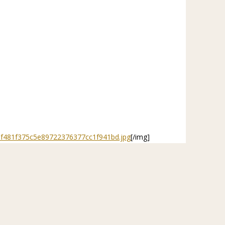
fdf481f375c5e89722376377cc1f941bd.jpg
[/img]