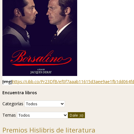
[img]
https://i.ibb.co/Pr23DfB/ef0f7aaab11615d3aee9ae1fb1dd064
Encuentra libros
Categorías
Temas
Premios Hislibris de literatura