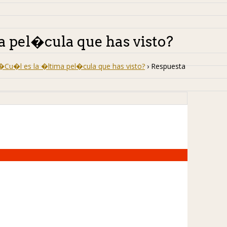
a pel�cula que has visto?
�Cu�l es la �ltima pel�cula que has visto?
›
Respuesta