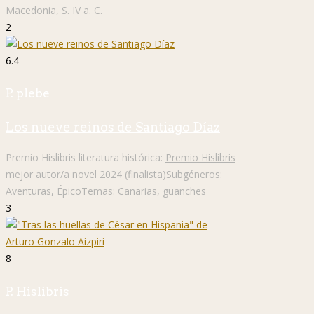
Macedonia
,
S. IV a. C.
2
6.4
P. plebe
Los nueve reinos de Santiago Díaz
Premio Hislibris literatura histórica:
Premio Hislibris
mejor autor/a novel 2024 (finalista)
Subgéneros:
Aventuras
,
Épico
Temas:
Canarias
,
guanches
3
8
P. Hislibris