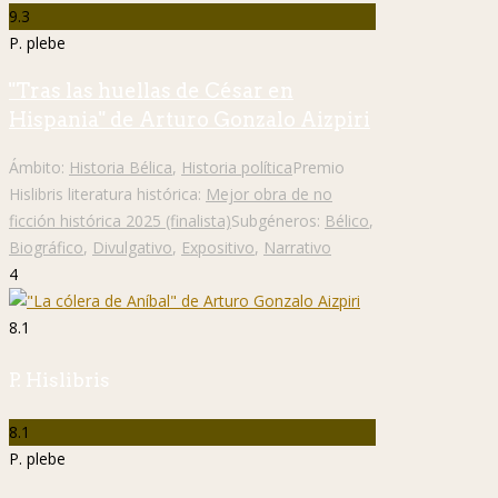
9.3
P. plebe
"Tras las huellas de César en
Hispania" de Arturo Gonzalo Aizpiri
Ámbito:
Historia Bélica
,
Historia política
Premio
Hislibris literatura histórica:
Mejor obra de no
ficción histórica 2025 (finalista)
Subgéneros:
Bélico
,
Biográfico
,
Divulgativo
,
Expositivo
,
Narrativo
4
8.1
P. Hislibris
8.1
P. plebe