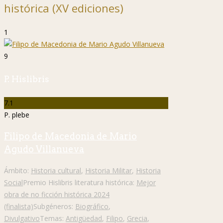
histórica (XV ediciones)
1
9
P. Hislibris
7.1
P. plebe
Filipo de Macedonia de Mario
Agudo Villanueva
Ámbito:
Historia cultural
,
Historia Militar
,
Historia
Social
Premio Hislibris literatura histórica:
Mejor
obra de no ficción histórica 2024
(finalista)
Subgéneros:
Biográfico
,
Divulgativo
Temas:
Antigüedad
,
Filipo
,
Grecia
,