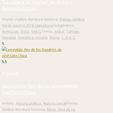
"La cólera de Aníbal" de Arturo
Gonzalo Aizpiri
Premio Hislibris literatura histórica:
Premio Hislibris
mejor autor/a 2018 (ganador/a)
Subgéneros:
Aventuras
,
Épico
,
Bélico
Temas:
Aníbal
,
Cartago
,
Hispania
,
República romana
,
Roma
,
S. III a. C.
5
5.5
P. plebe
Leovigildo. Rey de los hispanos de
José Soto Chica
Ámbito:
Historia política
,
Historia Social
Premio
Hislibris literatura histórica:
Mejor obra de no