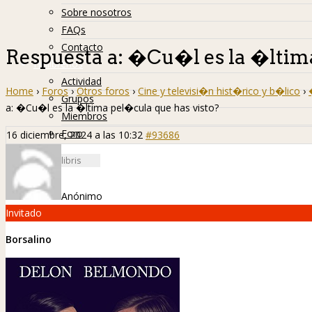
Sobre nosotros
FAQs
Contacto
Respuesta a: �Cu�l es la �ltim
Hislibreños
Actividad
Home
›
Foros
›
Otros foros
›
Cine y televisi�n hist�rico y b�lico
›
Grupos
a: �Cu�l es la �ltima pel�cula que has visto?
Miembros
Foro
16 diciembre, 2024 a las 10:32
#93686
Anónimo
Invitado
Borsalino