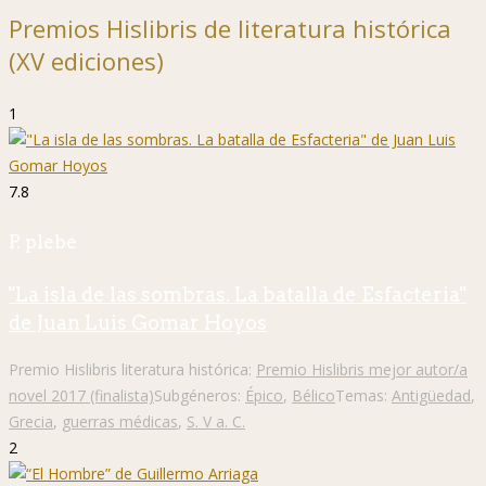
Premios Hislibris de literatura histórica
(XV ediciones)
1
7.8
P. plebe
"La isla de las sombras. La batalla de Esfacteria"
de Juan Luis Gomar Hoyos
Premio Hislibris literatura histórica:
Premio Hislibris mejor autor/a
novel 2017 (finalista)
Subgéneros:
Épico
,
Bélico
Temas:
Antigüedad
,
Grecia
,
guerras médicas
,
S. V a. C.
2