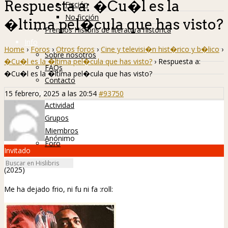
Respuesta a: �Cu�l es la
Ficción
No ficción
�ltima pel�cula que has visto?
Premios Hislibris de literatura histórica
Info
Home
›
Foros
›
Otros foros
›
Cine y televisi�n hist�rico y b�lico
›
Sobre nosotros
�Cu�l es la �ltima pel�cula que has visto?
›
Respuesta a:
FAQs
�Cu�l es la �ltima pel�cula que has visto?
Contacto
Hislibreños
15 febrero, 2025 a las 20:54
#93750
Actividad
Grupos
Miembros
Anónimo
Foro
Invitado
(2025)
Me ha dejado frio, ni fu ni fa
:roll: