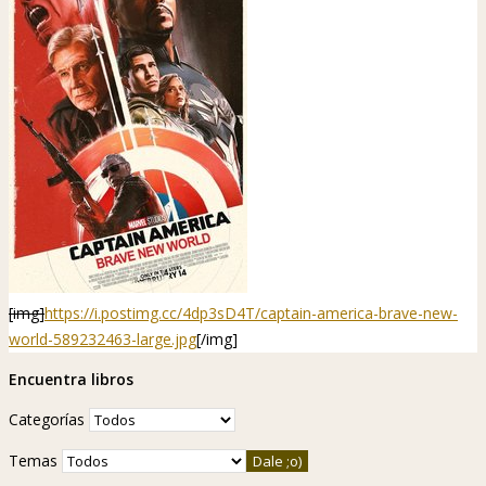
[img]
https://i.postimg.cc/4dp3sD4T/captain-america-brave-new-
world-589232463-large.jpg
[/img]
Encuentra libros
Categorías
Temas