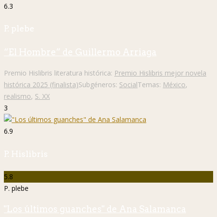
6.3
P. plebe
“El Hombre” de Guillermo Arriaga
Premio Hislibris literatura histórica:
Premio Hislibris mejor novela
histórica 2025 (finalista)
Subgéneros:
Social
Temas:
México
,
realismo
,
S. XX
3
6.9
P. Hislibris
5.8
P. plebe
"Los últimos guanches" de Ana Salamanca