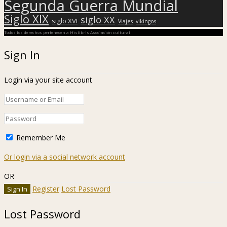
Segunda Guerra Mundial
Siglo XIX
siglo XX
siglo XVI
Viajes
vikingos
Todos los derechos pertenecen a Hislibris Asociación cultural
Sign In
Login via your site account
Remember Me
Or login via a social network account
OR
Register
Lost Password
Lost Password