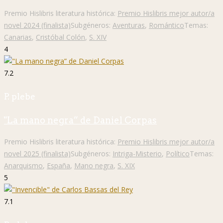
Premio Hislibris literatura histórica:
Premio Hislibris mejor autor/a
novel 2024 (finalista)
Subgéneros:
Aventuras
,
Romántico
Temas:
Canarias
,
Cristóbal Colón
,
S. XIV
4
7.2
P. plebe
"La mano negra” de Daniel Corpas
Premio Hislibris literatura histórica:
Premio Hislibris mejor autor/a
novel 2025 (finalista)
Subgéneros:
Intriga-Misterio
,
Político
Temas:
Anarquismo
,
España
,
Mano negra
,
S. XIX
5
7.1