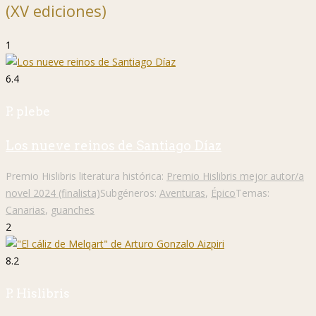
(XV ediciones)
1
6.4
P. plebe
Los nueve reinos de Santiago Díaz
Premio Hislibris literatura histórica:
Premio Hislibris mejor autor/a
novel 2024 (finalista)
Subgéneros:
Aventuras
,
Épico
Temas:
Canarias
,
guanches
2
8.2
P. Hislibris