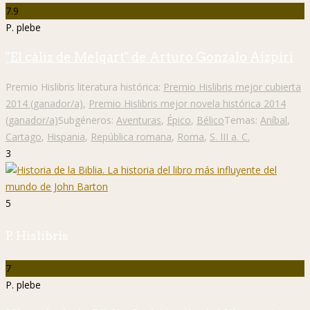
7.9
P. plebe
"El cáliz de Melqart" de Arturo Gonzalo Aizpiri
Premio Hislibris literatura histórica:
Premio Hislibris mejor cubierta
2014 (ganador/a)
,
Premio Hislibris mejor novela histórica 2014
(ganador/a)
Subgéneros:
Aventuras
,
Épico
,
Bélico
Temas:
Aníbal
,
Cartago
,
Hispania
,
República romana
,
Roma
,
S. III a. C.
3
5
P. Hislibris
7
P. plebe