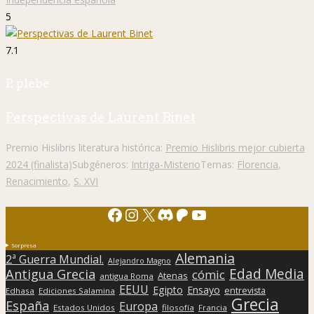
5
7.1
P. plebe
Perspectivas de Laurent Binet
Premio Hislibris literatura histórica:
Premio Hislibris mejor cubierta
2024 (finalista)
Subgéneros:
Intriga-Misterio
Temas:
Florencia
,
Renacimiento
,
S. XVI
Facebook
Instagram
X
Discord
Patreon
YouTube
Sorpresa
Alemania
2ª Guerra Mundial.
Alejandro Magno
Edad Media
Antigua Grecia
cómic
Atenas
antigua Roma
EEUU
Egipto
Ensayo
entrevista
Edhasa
Ediciones Salamina
Grecia
España
Europa
Estados Unidos
filosofía
Francia