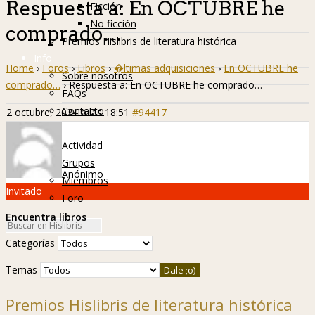
Respuesta a: En OCTUBRE he
Ficción
No ficción
comprado…
Premios Hislibris de literatura histórica
Info
Home
›
Foros
›
Libros
›
�ltimas adquisiciones
›
En OCTUBRE he
Sobre nosotros
comprado…
›
Respuesta a: En OCTUBRE he comprado…
FAQs
Contacto
2 octubre, 2024 a las 18:51
#94417
Hislibreños
Actividad
Grupos
Anónimo
Miembros
Invitado
Foro
Encuentra libros
Categorías
Temas
Premios Hislibris de literatura histórica