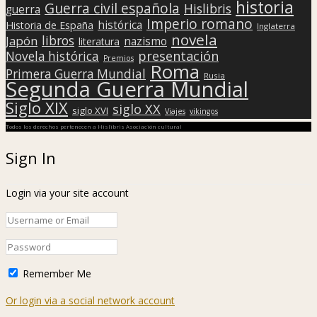
historia
Guerra civil española
Hislibris
guerra
Imperio romano
histórica
Historia de España
Inglaterra
novela
libros
Japón
nazismo
literatura
presentación
Novela histórica
Premios
Roma
Primera Guerra Mundial
Rusia
Segunda Guerra Mundial
Siglo XIX
siglo XX
siglo XVI
Viajes
vikingos
Todos los derechos pertenecen a Hislibris Asociación cultural
Sign In
Login via your site account
Remember Me
Or login via a social network account