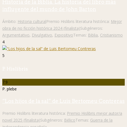
Historia de la Biblia. La historia del libro más
influyente del mundo de John Barton
Ámbito:
Historia cultural
Premio Hislibris literatura histórica:
Mejor
obra de no ficción histórica 2024 (finalista)
Subgéneros:
Argumentativo
,
Divulgativo
,
Expositivo
Temas:
Biblia
,
Cristianismo
4
5
P. Hislibris
7.9
P. plebe
“Los hijos de la sal” de Luis Bertomeu Contreras
Premio Hislibris literatura histórica:
Premio Hislibris mejor autor/a
novel 2025 (finalista)
Subgéneros:
Bélico
Temas:
Guerra de la
Independencia española