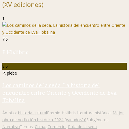
(XV ediciones)
1
7.5
P. Hislibris
8.5
P. plebe
Los caminos de la seda. La historia del
encuentro entre Oriente y Occidente de Eva
Tobalina
Ámbito:
Historia cultural
Premio Hislibris literatura histórica:
Mejor
obra de no ficción histórica 2024 (ganador/a)
Subgéneros:
Narrativo
Temas:
China
,
Comercio
,
Ruta de la seda