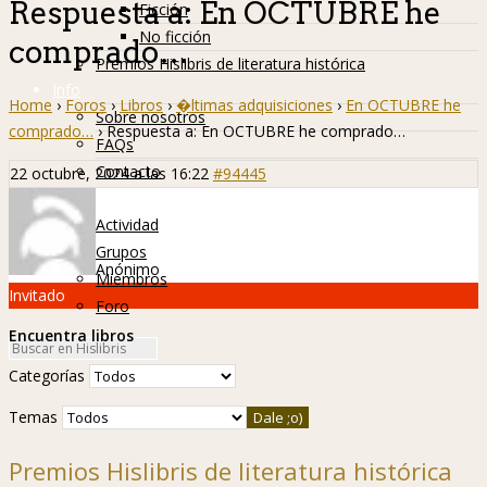
Respuesta a: En OCTUBRE he
Ficción
No ficción
comprado…
Premios Hislibris de literatura histórica
Info
Home
›
Foros
›
Libros
›
�ltimas adquisiciones
›
En OCTUBRE he
Sobre nosotros
comprado…
›
Respuesta a: En OCTUBRE he comprado…
FAQs
Contacto
22 octubre, 2024 a las 16:22
#94445
Hislibreños
Actividad
Grupos
Anónimo
Miembros
Invitado
Foro
Encuentra libros
Categorías
Temas
Premios Hislibris de literatura histórica