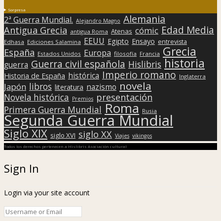
Sorpresa
Alemania
2ª Guerra Mundial.
Alejandro Magno
Edad Media
Antigua Grecia
cómic
Atenas
antigua Roma
EEUU
Egipto
Ensayo
entrevista
Edhasa
Ediciones Salamina
Grecia
España
Europa
Estados Unidos
filosofía
Francia
historia
Guerra civil española
Hislibris
guerra
Imperio romano
histórica
Historia de España
Inglaterra
novela
libros
Japón
nazismo
literatura
presentación
Novela histórica
Premios
Roma
Primera Guerra Mundial
Rusia
Segunda Guerra Mundial
Siglo XIX
siglo XX
siglo XVI
Viajes
vikingos
Todos los derechos pertenecen a Hislibris Asociación cultural
Sign In
Login via your site account