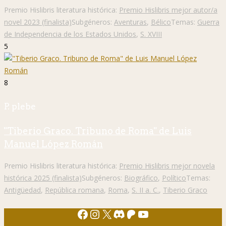
Premio Hislibris literatura histórica:
Premio Hislibris mejor autor/a
novel 2023 (finalista)
Subgéneros:
Aventuras
,
Bélico
Temas:
Guerra
de Independencia de los Estados Unidos
,
S. XVIII
5
8
P. plebe
"Tiberio Graco. Tribuno de Roma" de Luis
Manuel López Román
Premio Hislibris literatura histórica:
Premio Hislibris mejor novela
histórica 2025 (finalista)
Subgéneros:
Biográfico
,
Político
Temas:
Antigüedad
,
República romana
,
Roma
,
S. II a. C.
,
Tiberio Graco
Facebook
Instagram
X
Discord
Patreon
YouTube