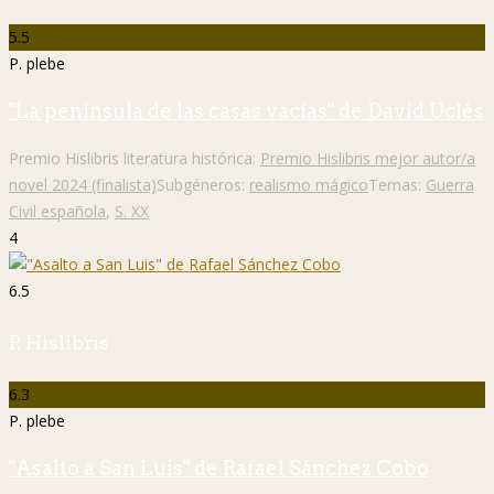
5.5
P. plebe
"La península de las casas vacías" de David Uclés
Premio Hislibris literatura histórica:
Premio Hislibris mejor autor/a
novel 2024 (finalista)
Subgéneros:
realismo mágico
Temas:
Guerra
Civil española
,
S. XX
4
6.5
P. Hislibris
6.3
P. plebe
"Asalto a San Luis" de Rafael Sánchez Cobo