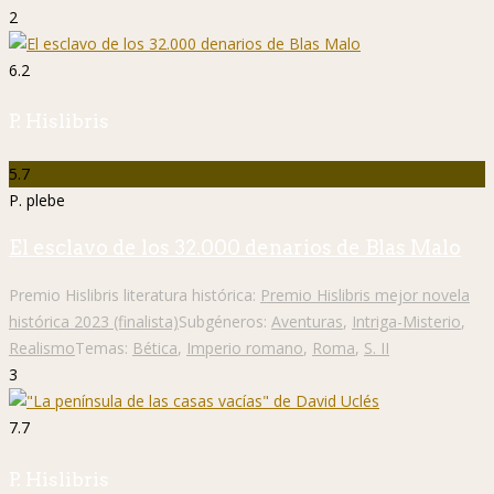
2
6.2
P. Hislibris
5.7
P. plebe
El esclavo de los 32.000 denarios de Blas Malo
Premio Hislibris literatura histórica:
Premio Hislibris mejor novela
histórica 2023 (finalista)
Subgéneros:
Aventuras
,
Intriga-Misterio
,
Realismo
Temas:
Bética
,
Imperio romano
,
Roma
,
S. II
3
7.7
P. Hislibris