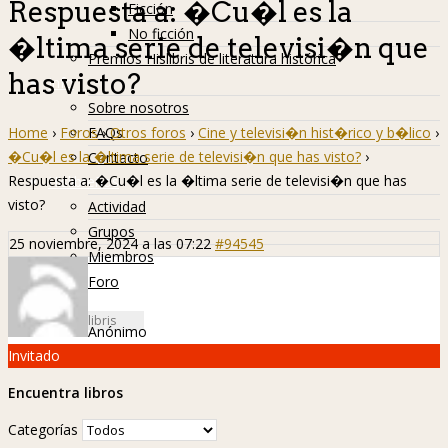
Respuesta a: �Cu�l es la
Ficción
No ficción
�ltima serie de televisi�n que
Premios Hislibris de literatura histórica
has visto?
Info
Sobre nosotros
Home
›
Foros
›
Otros foros
›
Cine y televisi�n hist�rico y b�lico
›
FAQs
�Cu�l es la �ltima serie de televisi�n que has visto?
›
Contacto
Respuesta a: �Cu�l es la �ltima serie de televisi�n que has
Hislibreños
visto?
Actividad
Grupos
25 noviembre, 2024 a las 07:22
#94545
Miembros
Foro
Anónimo
Invitado
Encuentra libros
Categorías