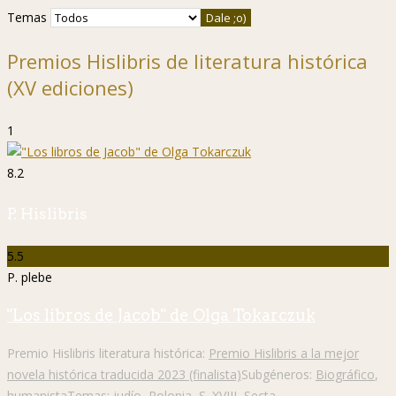
Temas
Premios Hislibris de literatura histórica
(XV ediciones)
1
8.2
P. Hislibris
5.5
P. plebe
"Los libros de Jacob" de Olga Tokarczuk
Premio Hislibris literatura histórica:
Premio Hislibris a la mejor
novela histórica traducida 2023 (finalista)
Subgéneros:
Biográfico
,
humanista
Temas:
judío
,
Polonia
,
S. XVIII
,
Secta