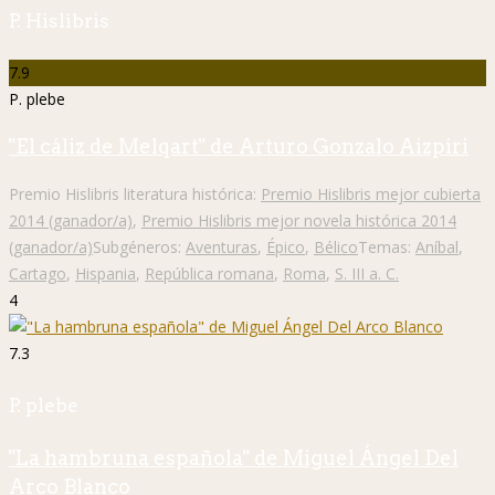
P. Hislibris
7.9
P. plebe
"El cáliz de Melqart" de Arturo Gonzalo Aizpiri
Premio Hislibris literatura histórica:
Premio Hislibris mejor cubierta
2014 (ganador/a)
,
Premio Hislibris mejor novela histórica 2014
(ganador/a)
Subgéneros:
Aventuras
,
Épico
,
Bélico
Temas:
Aníbal
,
Cartago
,
Hispania
,
República romana
,
Roma
,
S. III a. C.
4
7.3
P. plebe
"La hambruna española" de Miguel Ángel Del
Arco Blanco