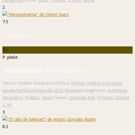
2
7.5
P. Hislibris
7.1
P. plebe
"Mesopotamia" de Olivier Guez
Premio Hislibris literatura histórica:
Premio Hislibris a la mejor
novela histórica traducida 2025 (finalista)
Subgéneros:
Aventuras
,
Biográfico
,
Político
,
Viajes
Temas:
Gertrude Bell
,
Próximo Oriente
,
S. XX
3
8.2