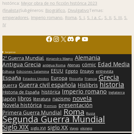
histórica:
Mejor obra de no ficción histórica 2023
(finalista)
Subgéneros:
Biográfico
,
Divulgativo
Temas:
emperadores
,
Imperio romano
,
Roma
,
S. I
,
S. I a. C.
,
S. II
,
S. III
,
S.
IV
Facebook
Instagram
X
Discord
Patreon
YouTube
Sorpresa
Alemania
2ª Guerra Mundial.
Alejandro Magno
Edad Media
Antigua Grecia
cómic
Atenas
antigua Roma
EEUU
Egipto
Ensayo
entrevista
Edhasa
Ediciones Salamina
Grecia
España
Europa
Estados Unidos
filosofía
Francia
historia
Guerra civil española
Hislibris
guerra
Imperio romano
histórica
Historia de España
Inglaterra
novela
libros
Japón
nazismo
literatura
presentación
Novela histórica
Premios
Roma
Primera Guerra Mundial
Rusia
Segunda Guerra Mundial
Siglo XIX
siglo XX
siglo XVI
Viajes
vikingos