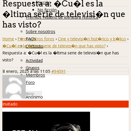
Respuesta a: �Cu�l es la
Ficción
No ficción
�ltima serie de televisi�n que
Premios Hislibris de literatura histórica
has visto?
Info
Sobre nosotros
Home
›
Foros
›
Otros foros
›
Cine y televisi�n hist�rico y b�lico
›
FAQs
�Cu�l es la �ltima serie de televisi�n que has visto?
›
Contacto
Respuesta a: �Cu�l es la �ltima serie de televisi�n que has
Hislibreños
visto?
Actividad
Grupos
8 enero, 2025 a las 11:05
#94591
Miembros
Foro
Anónimo
Invitado