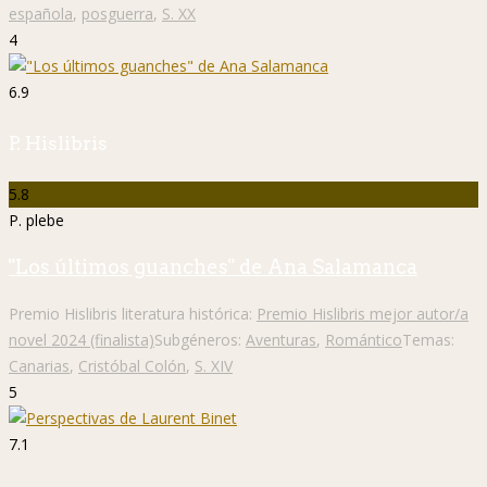
española
,
posguerra
,
S. XX
4
6.9
P. Hislibris
5.8
P. plebe
"Los últimos guanches" de Ana Salamanca
Premio Hislibris literatura histórica:
Premio Hislibris mejor autor/a
novel 2024 (finalista)
Subgéneros:
Aventuras
,
Romántico
Temas:
Canarias
,
Cristóbal Colón
,
S. XIV
5
7.1