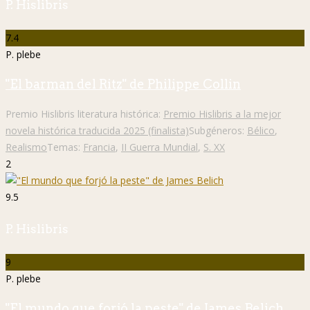
P. Hislibris
7.4
P. plebe
"El barman del Ritz" de Philippe Collin
Premio Hislibris literatura histórica:
Premio Hislibris a la mejor
novela histórica traducida 2025 (finalista)
Subgéneros:
Bélico
,
Realismo
Temas:
Francia
,
II Guerra Mundial
,
S. XX
2
9.5
P. Hislibris
9
P. plebe
"El mundo que forjó la peste" de James Belich