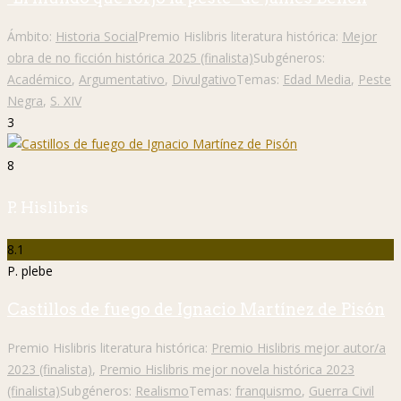
Ámbito:
Historia Social
Premio Hislibris literatura histórica:
Mejor
obra de no ficción histórica 2025 (finalista)
Subgéneros:
Académico
,
Argumentativo
,
Divulgativo
Temas:
Edad Media
,
Peste
Negra
,
S. XIV
3
8
P. Hislibris
8.1
P. plebe
Castillos de fuego de Ignacio Martínez de Pisón
Premio Hislibris literatura histórica:
Premio Hislibris mejor autor/a
2023 (finalista)
,
Premio Hislibris mejor novela histórica 2023
(finalista)
Subgéneros:
Realismo
Temas:
franquismo
,
Guerra Civil