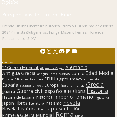
P. plebe
Perspectivas de Laurent Binet
Premio Hislibris literatura histórica:
Premio Hislibris mejor cubierta
2024 (finalista)
Subgéneros:
Intriga-Misterio
Temas:
Florencia
,
Renacimiento
,
S. XVI
Facebook
Instagram
X
Discord
Patreon
YouTube
Sorpresa
Alemania
2ª Guerra Mundial.
Alejandro Magno
Edad Media
Antigua Grecia
cómic
Atenas
antigua Roma
EEUU
Egipto
Ensayo
entrevista
Edhasa
Ediciones Salamina
Grecia
España
Europa
Estados Unidos
filosofía
Francia
historia
Guerra civil española
Hislibris
guerra
Imperio romano
histórica
Historia de España
Inglaterra
novela
libros
Japón
nazismo
literatura
presentación
Novela histórica
Premios
Roma
Primera Guerra Mundial
Rusia