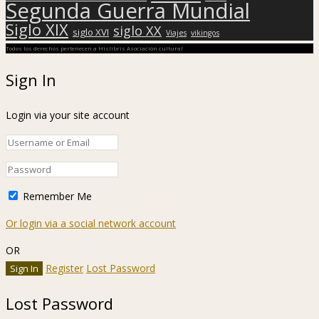
Segunda Guerra Mundial
Siglo XIX
siglo XX
siglo XVI
Viajes
vikingos
Todos los derechos pertenecen a Hislibris Asociación cultural
Sign In
Login via your site account
Remember Me
Or login via a social network account
OR
Register
Lost Password
Lost Password