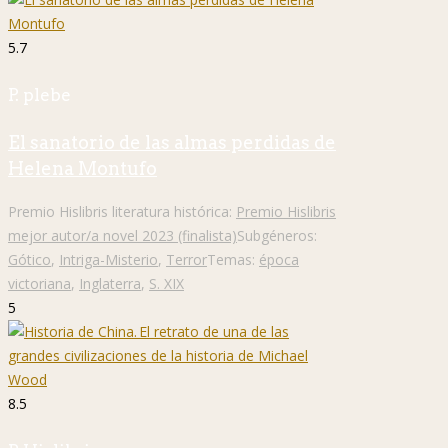
5.7
P. plebe
El sanatorio de las almas perdidas de
Helena Montufo
Premio Hislibris literatura histórica:
Premio Hislibris
mejor autor/a novel 2023 (finalista)
Subgéneros:
Gótico
,
Intriga-Misterio
,
Terror
Temas:
época
victoriana
,
Inglaterra
,
S. XIX
5
8.5