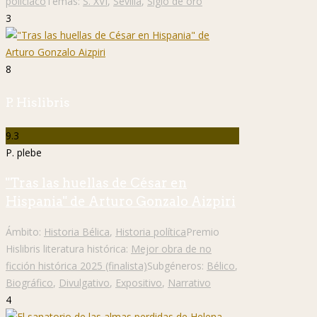
policíaco
Temas:
S. XVI
,
Sevilla
,
Siglo de oro
3
8
P. Hislibris
9.3
P. plebe
"Tras las huellas de César en
Hispania" de Arturo Gonzalo Aizpiri
Ámbito:
Historia Bélica
,
Historia política
Premio
Hislibris literatura histórica:
Mejor obra de no
ficción histórica 2025 (finalista)
Subgéneros:
Bélico
,
Biográfico
,
Divulgativo
,
Expositivo
,
Narrativo
4