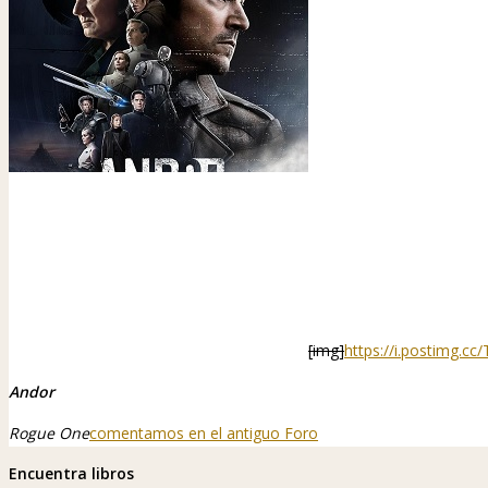
[img]
https://i.postimg.cc
Andor
Rogue One
comentamos en el antiguo Foro
Encuentra libros