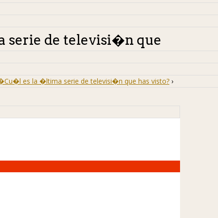
 serie de televisi�n que
�Cu�l es la �ltima serie de televisi�n que has visto?
›