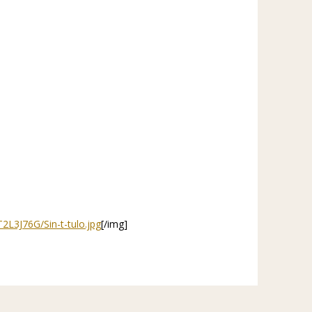
/T2L3J76G/Sin-t-tulo.jpg
[/img]