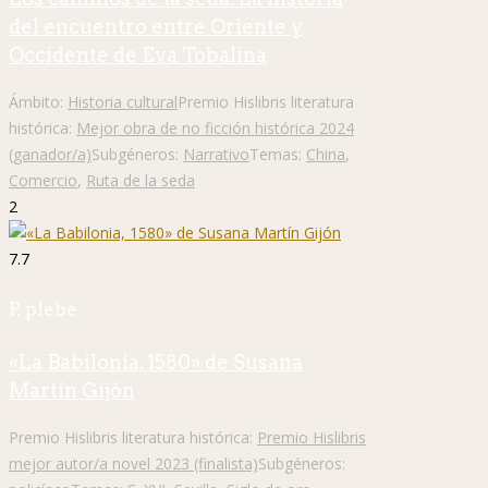
del encuentro entre Oriente y
Occidente de Eva Tobalina
Ámbito:
Historia cultural
Premio Hislibris literatura
histórica:
Mejor obra de no ficción histórica 2024
(ganador/a)
Subgéneros:
Narrativo
Temas:
China
,
Comercio
,
Ruta de la seda
2
7.7
P. plebe
«La Babilonia, 1580» de Susana
Martín Gijón
Premio Hislibris literatura histórica:
Premio Hislibris
mejor autor/a novel 2023 (finalista)
Subgéneros: