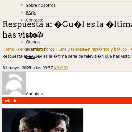
Sobre nosotros
FAQs
Contacto
Respuesta a: �Cu�l es la �ltima
Hislibreños
has visto?
Actividad
Grupos
Home
›
Foros
›
Otros foros
›
Cine y televisi�n hist�rico y b�lico
›
Miembros
Respuesta a: �Cu�l es la �ltima serie de televisi�n que has visto?
Foro
31 mayo, 2025 a las 09:57
#94692
Anónimo
Invitado