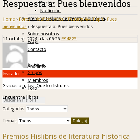
Respuesta a: Pues bienvenidos
Ficción
No ficción
Premios Hislibris de literatura histórica
Home
›
Foros
›
Notificaciones
›
Tetrarqu�a Papri
›
Pues
Info
bienvenidos
›
Respuesta a: Pues bienvenidos
Sobre nosotros
11 octubre, 2024 a las 06:26
#94825
FAQs
Contacto
Hislibreños
Actividad
Anónimo
Grupos
Invitado
Miembros
Gracias a ti, Javi. Que lo disfrutes.
Foro
Encuentra libros
Categorías
Temas
Premios Hislibris de literatura histórica