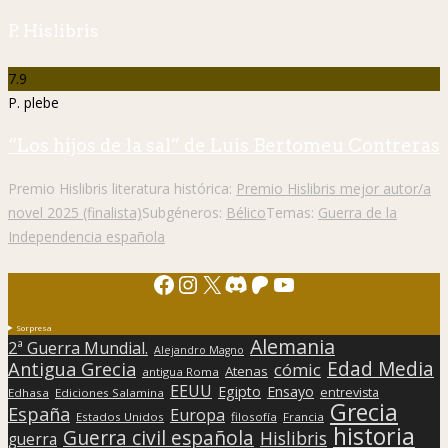
P. Hislibris
7.9
P. plebe
“Los hijos de la sal” de Luis Bertomeu Contreras
Premio Hislibris literatura histórica:
Premio Hislibris mejor autor/a
novel 2025 (finalista)
Subgéneros:
Bélico
Temas:
Guerra de la
Independencia española
Facebook
Instagram
X
Discord
Patreon
YouTube
Sorpresa
Alemania
2ª Guerra Mundial.
Alejandro Magno
Edad Media
Antigua Grecia
cómic
Atenas
antigua Roma
EEUU
Egipto
Ensayo
entrevista
Edhasa
Ediciones Salamina
Grecia
España
Europa
Estados Unidos
filosofía
Francia
historia
Guerra civil española
Hislibris
guerra