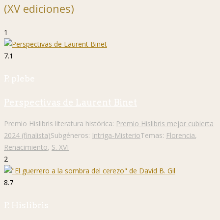
(XV ediciones)
1
7.1
P. plebe
Perspectivas de Laurent Binet
Premio Hislibris literatura histórica:
Premio Hislibris mejor cubierta
2024 (finalista)
Subgéneros:
Intriga-Misterio
Temas:
Florencia
,
Renacimiento
,
S. XVI
2
8.7
P. Hislibris