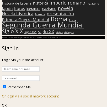
Imperio romano
histórica
Historia de España
Inglaterra
novela
libros
Japón
nazismo
literatura
presentación
Novela histórica
Premios
Roma
Primera Guerra Mundial
Rusia
Segunda Guerra Mundial
Siglo XIX
siglo XX
siglo XVI
Viajes
vikingos
Todos los derechos pertenecen a Hislibris Asociación cultural
Sign In
Login via your site account
Remember Me
Or login via a social network account
OR