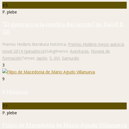
8.5
P. plebe
"El guerrero a la sombra del cerezo" de David B.
Gil
Premio Hislibris literatura histórica:
Premio Hislibris mejor autor/a
novel 2014 (ganador/a)
Subgéneros:
Aventuras
,
Novela de
formación
Temas:
Japón
,
S. XVI
,
Samuráis
3
9
P. Hislibris
7.1
P. plebe
Filipo de Macedonia de Mario Agudo Villanueva