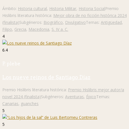
Ámbito:
Historia cultural
,
Historia Militar
,
Historia Social
Premio
Hislibris literatura histórica:
Mejor obra de no ficción histórica 2024
(finalista)
Subgéneros:
Biográfico
,
Divulgativo
Temas:
Antigüedad
,
Filipo
,
Grecia
,
Macedonia
,
S. IV a. C.
4
6.4
P. plebe
Los nueve reinos de Santiago Díaz
Premio Hislibris literatura histórica:
Premio Hislibris mejor autor/a
novel 2024 (finalista)
Subgéneros:
Aventuras
,
Épico
Temas:
Canarias
,
guanches
5
5