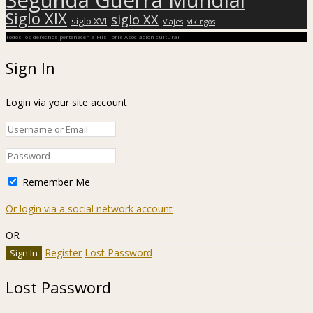
Siglo XIX
siglo XX
siglo XVI
Viajes
vikingos
Todos los derechos pertenecen a Hislibris Asociación cultural
Sign In
Login via your site account
Remember Me
Or login via a social network account
OR
Register
Lost Password
Lost Password