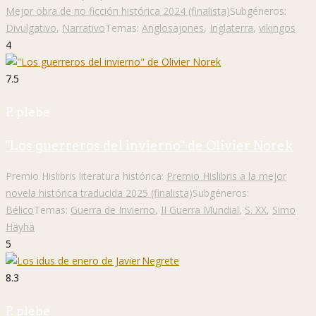
Mejor obra de no ficción histórica 2024 (finalista)
Subgéneros:
Divulgativo
,
Narrativo
Temas:
Anglosajones
,
Inglaterra
,
vikingos
4
7.5
P. plebe
"Los guerreros del invierno" de Olivier Norek
Premio Hislibris literatura histórica:
Premio Hislibris a la mejor
novela histórica traducida 2025 (finalista)
Subgéneros:
Bélico
Temas:
Guerra de Invierno
,
II Guerra Mundial
,
S. XX
,
Simo
Häyhä
5
8.3
P. plebe