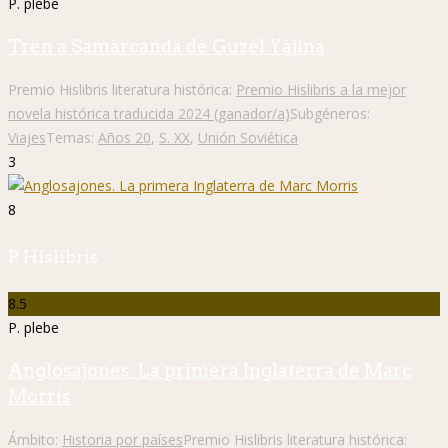
P. plebe
Tren a Samarcanda de Guzel Yájina
Premio Hislibris literatura histórica:
Premio Hislibris a la mejor
novela histórica traducida 2024 (ganador/a)
Subgéneros:
Viajes
Temas:
Años 20
,
S. XX
,
Unión Soviética
3
8
P. Hislibris
8.5
P. plebe
Anglosajones. La primera Inglaterra de Marc
Morris
Ámbito:
Historia por países
Premio Hislibris literatura histórica: