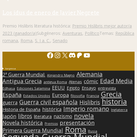
Los idus de enero de Javier Negrete
Premio Hislibris literatura histórica:
Premio Hislibris mejor autor/a
2023 (ganador/a)
Subgéneros:
Aventuras
,
Político
Temas:
República
romana
,
Roma
,
S. I a. C.
,
Senado
Facebook
Instagram
X
Discord
Patreon
YouTube
Sorpresa
Alemania
2ª Guerra Mundial.
Alejandro Magno
Edad Media
Antigua Grecia
cómic
Atenas
antigua Roma
EEUU
Egipto
Ensayo
entrevista
Edhasa
Ediciones Salamina
Grecia
España
Europa
Estados Unidos
filosofía
Francia
historia
Guerra civil española
Hislibris
guerra
Imperio romano
histórica
Historia de España
Inglaterra
novela
libros
Japón
nazismo
literatura
presentación
Novela histórica
Premios
Roma
Primera Guerra Mundial
Rusia
Segunda Guerra Mundial