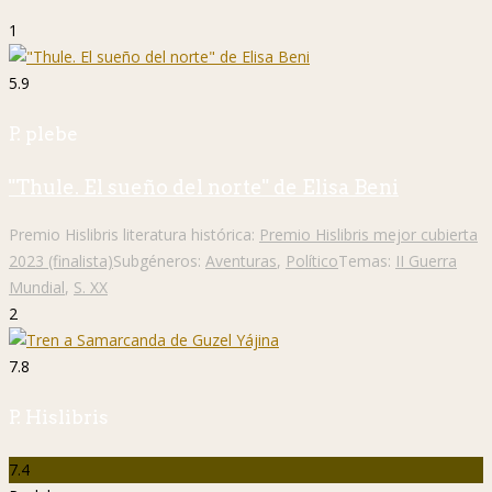
1
5.9
P. plebe
"Thule. El sueño del norte" de Elisa Beni
Premio Hislibris literatura histórica:
Premio Hislibris mejor cubierta
2023 (finalista)
Subgéneros:
Aventuras
,
Político
Temas:
II Guerra
Mundial
,
S. XX
2
7.8
P. Hislibris
7.4