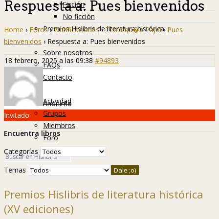
Respuesta a: Pues bienvenidos
Ficción
No ficción
Premios Hislibris de literatura histórica
Home
›
Foros
›
Notificaciones
›
Tetrarqu�a Papri
›
Pues
Info
bienvenidos
›
Respuesta a: Pues bienvenidos
Sobre nosotros
18 febrero, 2025 a las 09:38
#94893
FAQs
Contacto
Hislibreños
Actividad
Anónimo
Grupos
Invitado
Miembros
Encuentra libros
Foro
Categorías
Temas
Premios Hislibris de literatura histórica
(XV ediciones)