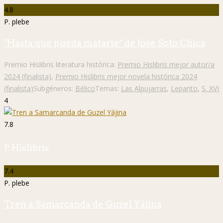
4.8
P. plebe
"Hasta que pueda matarte" de José Soto Chica
Premio Hislibris literatura histórica:
Premio Hislibris mejor autor/a
2024 (finalista)
,
Premio Hislibris mejor novela histórica 2024
(finalista)
Subgéneros:
Bélico
Temas:
Las Alpujarras
,
Lepanto
,
S. XVI
4
7.8
P. Hislibris
7.4
P. plebe
Tren a Samarcanda de Guzel Yájina