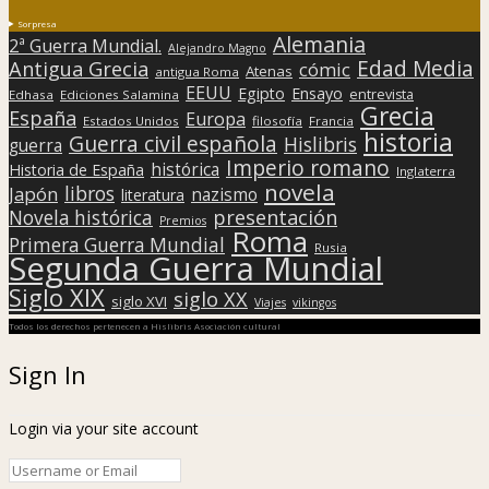
Sorpresa
Alemania
2ª Guerra Mundial.
Alejandro Magno
Edad Media
Antigua Grecia
cómic
Atenas
antigua Roma
EEUU
Egipto
Ensayo
entrevista
Edhasa
Ediciones Salamina
Grecia
España
Europa
Estados Unidos
filosofía
Francia
historia
Guerra civil española
Hislibris
guerra
Imperio romano
histórica
Historia de España
Inglaterra
novela
libros
Japón
nazismo
literatura
presentación
Novela histórica
Premios
Roma
Primera Guerra Mundial
Rusia
Segunda Guerra Mundial
Siglo XIX
siglo XX
siglo XVI
Viajes
vikingos
Todos los derechos pertenecen a Hislibris Asociación cultural
Sign In
Login via your site account