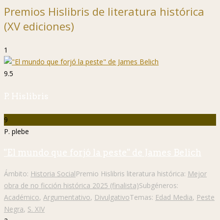
Premios Hislibris de literatura histórica
(XV ediciones)
1
9.5
P. Hislibris
9
P. plebe
"El mundo que forjó la peste" de James Belich
Ámbito:
Historia Social
Premio Hislibris literatura histórica:
Mejor
obra de no ficción histórica 2025 (finalista)
Subgéneros:
Académico
,
Argumentativo
,
Divulgativo
Temas:
Edad Media
,
Peste
Negra
,
S. XIV