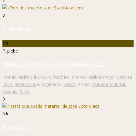
2
8
P. Hislibris
7.9
P. plebe
«Entre los muertos» de Stanisław Lem
Premio Hislibris literatura histórica:
Premio Hislibris mejor cubierta
2024 (ganador/a))
Subgéneros:
Bélico
Temas:
II Guerra Mundial
,
Polonia
,
S. XX
3
6.6
P. Hislibris