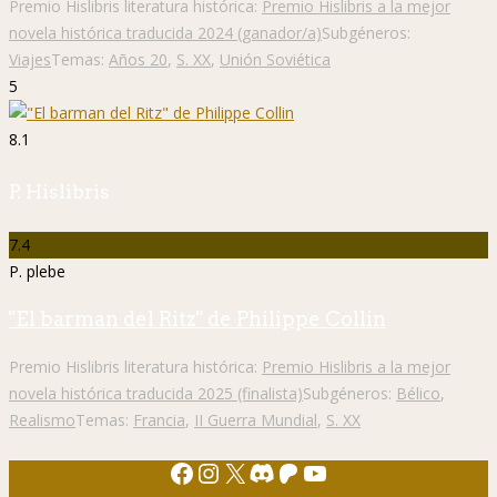
Premio Hislibris literatura histórica:
Premio Hislibris a la mejor
novela histórica traducida 2024 (ganador/a)
Subgéneros:
Viajes
Temas:
Años 20
,
S. XX
,
Unión Soviética
5
8.1
P. Hislibris
7.4
P. plebe
"El barman del Ritz" de Philippe Collin
Premio Hislibris literatura histórica:
Premio Hislibris a la mejor
novela histórica traducida 2025 (finalista)
Subgéneros:
Bélico
,
Realismo
Temas:
Francia
,
II Guerra Mundial
,
S. XX
Facebook
Instagram
X
Discord
Patreon
YouTube