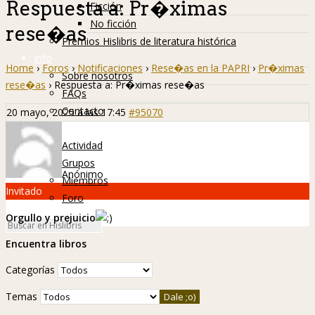
Respuesta a: Pr�ximas
Ficción
No ficción
rese�as
Premios Hislibris de literatura histórica
Info
Home
›
Foros
›
Notificaciones
›
Rese�as en la PAPRI
›
Pr�ximas
Sobre nosotros
rese�as
›
Respuesta a: Pr�ximas rese�as
FAQs
Contacto
20 mayo, 2025 a las 17:45
#95070
Hislibreños
Actividad
Grupos
Anónimo
Miembros
Invitado
Foro
Orgullo y prejuicio
Encuentra libros
Categorías
Temas