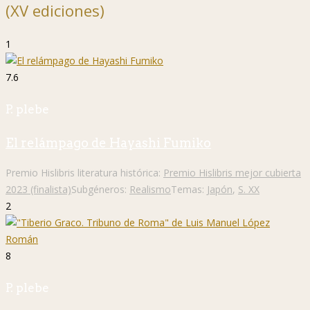
(XV ediciones)
1
7.6
P. plebe
El relámpago de Hayashi Fumiko
Premio Hislibris literatura histórica:
Premio Hislibris mejor cubierta
2023 (finalista)
Subgéneros:
Realismo
Temas:
Japón
,
S. XX
2
8
P. plebe