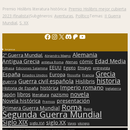
Premio Hislibris literatura histórica:
Premio Hislibris mejor cubierta
2023 (finalista)
Subgéneros:
Aventuras
,
Político
Temas:
II Guerra
Mundial
,
S. XX
Facebook
Instagram
X
Discord
Patreon
YouTube
Sorpresa
Alemania
2ª Guerra Mundial.
Alejandro Magno
Edad Media
Antigua Grecia
cómic
Atenas
antigua Roma
EEUU
Egipto
Ensayo
entrevista
Edhasa
Ediciones Salamina
Grecia
España
Europa
Estados Unidos
filosofía
Francia
historia
Guerra civil española
Hislibris
guerra
Imperio romano
histórica
Historia de España
Inglaterra
novela
libros
Japón
nazismo
literatura
presentación
Novela histórica
Premios
Roma
Primera Guerra Mundial
Rusia
Segunda Guerra Mundial
Siglo XIX
siglo XX
siglo XVI
Viajes
vikingos
Todos los derechos pertenecen a Hislibris Asociación cultural