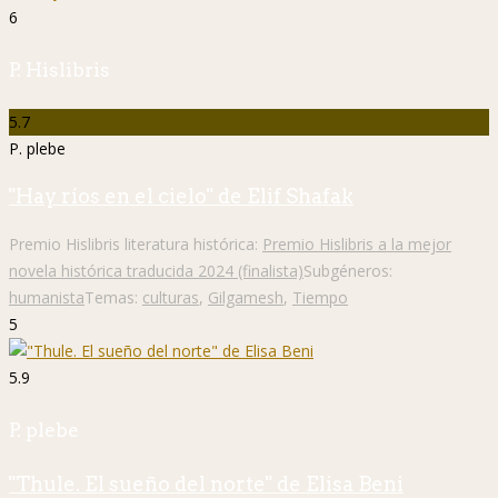
6
P. Hislibris
5.7
P. plebe
"Hay ríos en el cielo" de Elif Shafak
Premio Hislibris literatura histórica:
Premio Hislibris a la mejor
novela histórica traducida 2024 (finalista)
Subgéneros:
humanista
Temas:
culturas
,
Gilgamesh
,
Tiempo
5
5.9
P. plebe
"Thule. El sueño del norte" de Elisa Beni