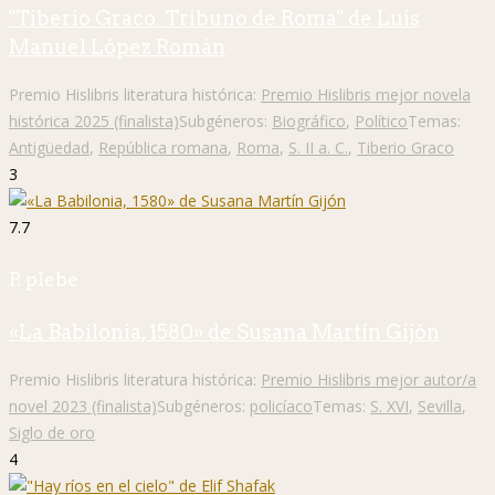
"Tiberio Graco. Tribuno de Roma" de Luis
Manuel López Román
Premio Hislibris literatura histórica:
Premio Hislibris mejor novela
histórica 2025 (finalista)
Subgéneros:
Biográfico
,
Político
Temas:
Antigüedad
,
República romana
,
Roma
,
S. II a. C.
,
Tiberio Graco
3
7.7
P. plebe
«La Babilonia, 1580» de Susana Martín Gijón
Premio Hislibris literatura histórica:
Premio Hislibris mejor autor/a
novel 2023 (finalista)
Subgéneros:
policíaco
Temas:
S. XVI
,
Sevilla
,
Siglo de oro
4