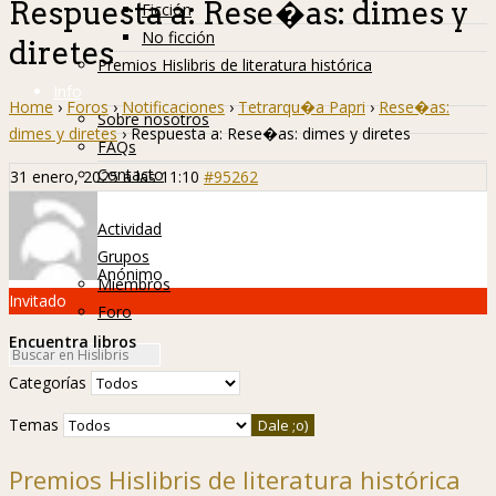
Respuesta a: Rese�as: dimes y
Ficción
No ficción
diretes
Premios Hislibris de literatura histórica
Info
Home
›
Foros
›
Notificaciones
›
Tetrarqu�a Papri
›
Rese�as:
Sobre nosotros
dimes y diretes
›
Respuesta a: Rese�as: dimes y diretes
FAQs
Contacto
31 enero, 2025 a las 11:10
#95262
Hislibreños
Actividad
Grupos
Anónimo
Miembros
Invitado
Foro
Encuentra libros
Categorías
Temas
Premios Hislibris de literatura histórica