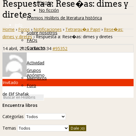
Respuesta a: Rese�as: dimes y
Ficción
No ficción
diretes
Premios Hislibris de literatura histórica
Info
Home
›
Foros
›
Notificaciones
›
Tetrarqu�a Papri
›
Rese�as:
Sobre nosotros
dimes y diretes
›
Respuesta a: Rese�as: dimes y diretes
FAQs
Contacto
14 abril, 2025 a las 15:34
#95352
Hislibreños
Actividad
Grupos
Anónimo
Miembros
Invitado
Foro
de Elif Shafak
Encuentra libros
Categorías
Temas