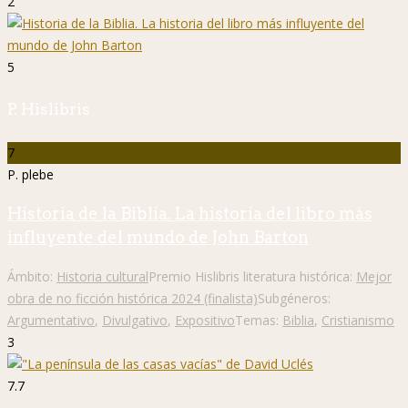
2
5
P. Hislibris
7
P. plebe
Historia de la Biblia. La historia del libro más
influyente del mundo de John Barton
Ámbito:
Historia cultural
Premio Hislibris literatura histórica:
Mejor
obra de no ficción histórica 2024 (finalista)
Subgéneros:
Argumentativo
,
Divulgativo
,
Expositivo
Temas:
Biblia
,
Cristianismo
3
7.7