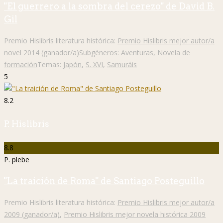
"El guerrero a la sombra del cerezo" de David B.
Gil
Premio Hislibris literatura histórica:
Premio Hislibris mejor autor/a
novel 2014 (ganador/a)
Subgéneros:
Aventuras
,
Novela de
formación
Temas:
Japón
,
S. XVI
,
Samuráis
5
8.2
P. Hislibris
8.8
P. plebe
"La traición de Roma" de Santiago Posteguillo
Premio Hislibris literatura histórica:
Premio Hislibris mejor autor/a
2009 (ganador/a)
,
Premio Hislibris mejor novela histórica 2009