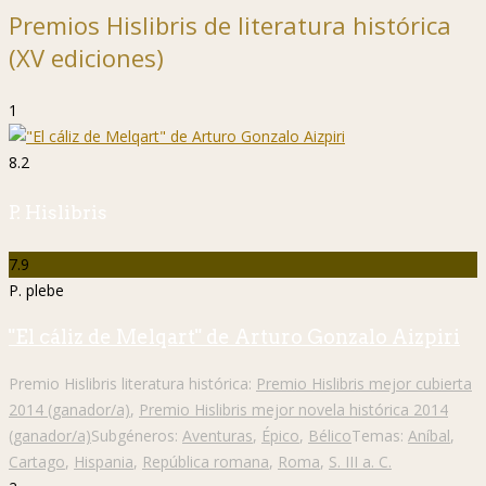
Premios Hislibris de literatura histórica
(XV ediciones)
1
8.2
P. Hislibris
7.9
P. plebe
"El cáliz de Melqart" de Arturo Gonzalo Aizpiri
Premio Hislibris literatura histórica:
Premio Hislibris mejor cubierta
2014 (ganador/a)
,
Premio Hislibris mejor novela histórica 2014
(ganador/a)
Subgéneros:
Aventuras
,
Épico
,
Bélico
Temas:
Aníbal
,
Cartago
,
Hispania
,
República romana
,
Roma
,
S. III a. C.