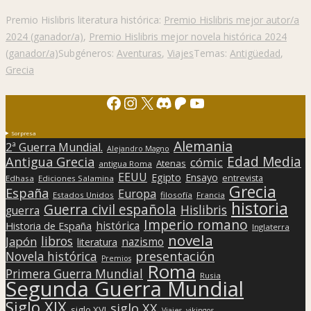
Premio Hislibris literatura histórica:
Premio Hislibris mejor autor/a
2024 (ganador/a)
,
Premio Hislibris mejor novela histórica 2024
(ganador/a)
Subgéneros:
Aventuras
,
Viajes
Temas:
Antigüedad
,
Grecia
Facebook
Instagram
X
Discord
Patreon
YouTube
Sorpresa
Alemania
2ª Guerra Mundial.
Alejandro Magno
Edad Media
Antigua Grecia
cómic
Atenas
antigua Roma
EEUU
Egipto
Ensayo
entrevista
Edhasa
Ediciones Salamina
Grecia
España
Europa
Estados Unidos
filosofía
Francia
historia
Guerra civil española
Hislibris
guerra
Imperio romano
histórica
Historia de España
Inglaterra
novela
libros
Japón
nazismo
literatura
presentación
Novela histórica
Premios
Roma
Primera Guerra Mundial
Rusia
Segunda Guerra Mundial
Siglo XIX
siglo XX
siglo XVI
Viajes
vikingos