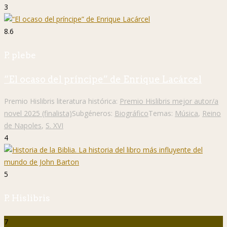
3
8.6
P. plebe
“El ocaso del príncipe” de Enrique Lacárcel
Premio Hislibris literatura histórica:
Premio Hislibris mejor autor/a
novel 2025 (finalista)
Subgéneros:
Biográfico
Temas:
Música
,
Reino
de Napoles
,
S. XVI
4
5
P. Hislibris
7