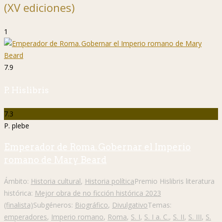
(XV ediciones)
1
7.9
P. Hislibris
7.3
P. plebe
Emperador de Roma. Gobernar el Imperio
romano de Mary Beard
Ámbito:
Historia cultural
,
Historia política
Premio Hislibris literatura
histórica:
Mejor obra de no ficción histórica 2023
(finalista)
Subgéneros:
Biográfico
,
Divulgativo
Temas:
emperadores
,
Imperio romano
,
Roma
,
S. I
,
S. I a. C.
,
S. II
,
S. III
,
S.