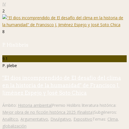
IV
2
8
P. Hislibris
9.1
P. plebe
"El dios incomprendido de El desafío del clima
en la historia de la humanidad" de Francisco J.
Jiménez Espejo y José Soto Chica
Ámbito:
Historia ambiental
Premio Hislibris literatura histórica:
Mejor obra de no ficción histórica 2025 (finalista)
Subgéneros:
Analítico
,
Argumentativo
,
Divulgativo
,
Expositivo
Temas:
Clima
,
globalización