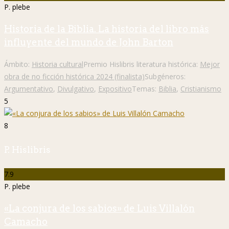
P. plebe
Historia de la Biblia. La historia del libro más
influyente del mundo de John Barton
Ámbito:
Historia cultural
Premio Hislibris literatura histórica:
Mejor
obra de no ficción histórica 2024 (finalista)
Subgéneros:
Argumentativo
,
Divulgativo
,
Expositivo
Temas:
Biblia
,
Cristianismo
5
8
P. Hislibris
7.9
P. plebe
«La conjura de los sabios» de Luis Villalón
Camacho