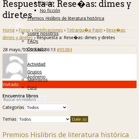
Respuesta a: Rese�as: dimes y
Ficción
No ficción
diretes
Premios Hislibris de literatura histórica
Info
Home
›
Foros
›
Notificaciones
›
Tetrarqu�a Papri
›
Rese�as:
Sobre nosotros
dimes y diretes
›
Respuesta a: Rese�as: dimes y diretes
FAQs
Contacto
28 mayo, 2025 a las 06:13
#95384
Hislibreños
Actividad
Grupos
Anónimo
Miembros
Invitado
Foro
Encuentra libros
Categorías
Temas
Premios Hislibris de literatura histórica