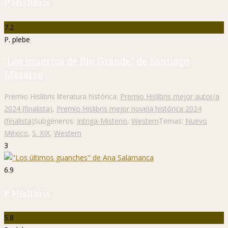
P. Hislibris
7.2
P. plebe
"Los muertos de Río Grande" de Santiago
Mazarro
Premio Hislibris literatura histórica:
Premio Hislibris mejor autor/a
2024 (finalista)
,
Premio Hislibris mejor novela histórica 2024
(finalista)
Subgéneros:
Intriga-Misterio
,
Western
Temas:
Nuevo
México
,
S. XIX
,
Western
3
6.9
P. Hislibris
5.8