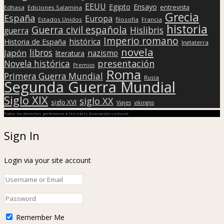
EEUU
Egipto
Ensayo
entrevista
Edhasa
Ediciones Salamina
Grecia
España
Europa
Estados Unidos
filosofía
Francia
historia
Guerra civil española
Hislibris
guerra
Imperio romano
histórica
Historia de España
Inglaterra
novela
libros
Japón
nazismo
literatura
presentación
Novela histórica
Premios
Roma
Primera Guerra Mundial
Rusia
Segunda Guerra Mundial
Siglo XIX
siglo XX
siglo XVI
Viajes
vikingos
Todos los derechos pertenecen a Hislibris Asociación cultural
Sign In
Login via your site account
Remember Me