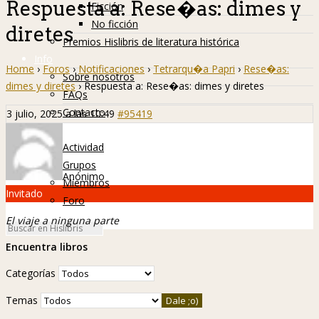
Respuesta a: Rese�as: dimes y
Ficción
No ficción
diretes
Premios Hislibris de literatura histórica
Info
Home
›
Foros
›
Notificaciones
›
Tetrarqu�a Papri
›
Rese�as:
Sobre nosotros
dimes y diretes
›
Respuesta a: Rese�as: dimes y diretes
FAQs
Contacto
3 julio, 2025 a las 10:49
#95419
Hislibreños
Actividad
Grupos
Anónimo
Miembros
Invitado
Foro
El viaje a ninguna parte
Encuentra libros
Categorías
Temas