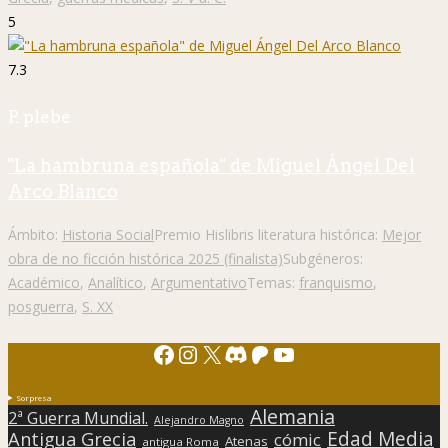
5
7.3
P. plebe
"La hambruna española" de Miguel Ángel Del
Arco Blanco
Ámbito:
Historia Social
Premio Hislibris literatura histórica:
Mejor
obra de no ficción histórica 2025 (finalista)
Subgéneros:
Académico
,
Analítico
,
Argumentativo
Temas:
franquismo
,
posguerra
,
S. XX
Facebook
Instagram
X
Discord
Patreon
YouTube
Sorpresa
Alemania
2ª Guerra Mundial.
Alejandro Magno
Edad Media
Antigua Grecia
cómic
Atenas
antigua Roma