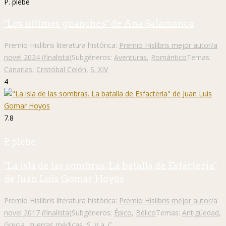
P. plebe
"Los últimos guanches" de Ana Salamanca
Premio Hislibris literatura histórica:
Premio Hislibris mejor autor/a
novel 2024 (finalista)
Subgéneros:
Aventuras
,
Romántico
Temas:
Canarias
,
Cristóbal Colón
,
S. XIV
4
7.8
P. plebe
"La isla de las sombras. La batalla de Esfacteria"
de Juan Luis Gomar Hoyos
Premio Hislibris literatura histórica:
Premio Hislibris mejor autor/a
novel 2017 (finalista)
Subgéneros:
Épico
,
Bélico
Temas:
Antigüedad
,
Grecia
,
guerras médicas
,
S. V a. C.