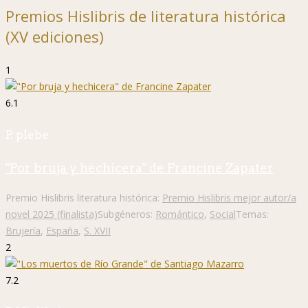
Premios Hislibris de literatura histórica
(XV ediciones)
1
6.1
P. plebe
"Por bruja y hechicera" de Francine Zapater
Premio Hislibris literatura histórica:
Premio Hislibris mejor autor/a
novel 2025 (finalista)
Subgéneros:
Romántico
,
Social
Temas:
Brujería
,
España
,
S. XVII
2
7.2