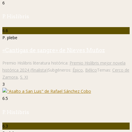
6
P. Hislibris
6.6
P. plebe
«Cantigas de sangre» de Nieves Muñoz
Premio Hislibris literatura histórica:
Premio Hislibris mejor novela
histórica 2024 (finalista)
Subgéneros:
Épico
,
Bélico
Temas:
Cerco de
Zamora
,
S. XI
3
6.5
P. Hislibris
6.3