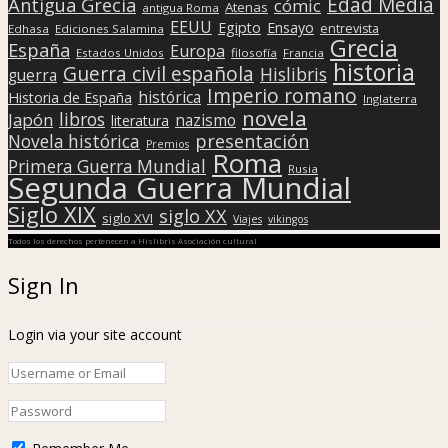
Edad Media
Antigua Grecia
cómic
Atenas
antigua Roma
EEUU
Egipto
Ensayo
entrevista
Edhasa
Ediciones Salamina
Grecia
España
Europa
Estados Unidos
filosofía
Francia
historia
Guerra civil española
Hislibris
guerra
Imperio romano
histórica
Historia de España
Inglaterra
novela
libros
Japón
nazismo
literatura
presentación
Novela histórica
Premios
Roma
Primera Guerra Mundial
Rusia
Segunda Guerra Mundial
Siglo XIX
siglo XX
siglo XVI
Viajes
vikingos
Todos los derechos pertenecen a Hislibris Asociación cultural
Sign In
Login via your site account