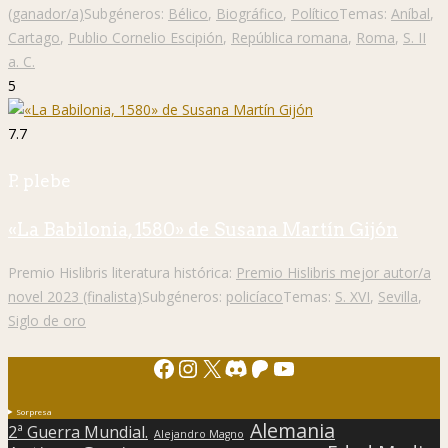
(ganador/a)
Subgéneros:
Bélico
,
Biográfico
,
Político
Temas:
Aníbal
,
Cartago
,
Publio Cornelio Escipión
,
República romana
,
Roma
,
S. II
a. C.
5
7.7
P. plebe
«La Babilonia, 1580» de Susana Martín Gijón
Premio Hislibris literatura histórica:
Premio Hislibris mejor autor/a
novel 2023 (finalista)
Subgéneros:
policíaco
Temas:
S. XVI
,
Sevilla
,
Siglo de oro
Facebook
Instagram
X
Discord
Patreon
YouTube
Sorpresa
Alemania
2ª Guerra Mundial.
Alejandro Magno