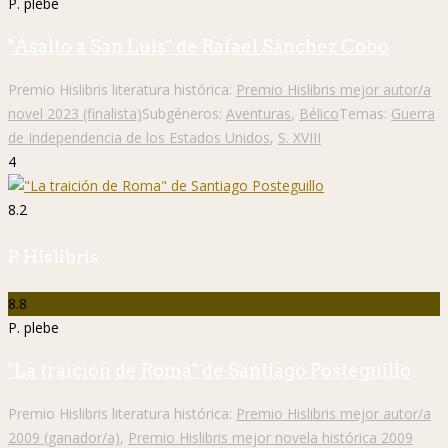
P. plebe
"Asalto a San Luis" de Rafael Sánchez Cobo
Premio Hislibris literatura histórica:
Premio Hislibris mejor autor/a
novel 2023 (finalista)
Subgéneros:
Aventuras
,
Bélico
Temas:
Guerra
de Independencia de los Estados Unidos
,
S. XVIII
4
8.2
P. Hislibris
8.8
P. plebe
"La traición de Roma" de Santiago Posteguillo
Premio Hislibris literatura histórica:
Premio Hislibris mejor autor/a
2009 (ganador/a)
,
Premio Hislibris mejor novela histórica 2009