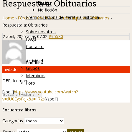
Respuesta a: Obituarios
Ficción
No ficción
Premios Hislibris de literatura histórica
Home
›
Foros
›
Otros foros
›
Otros t�picos
›
Obituarios
›
Info
Respuesta a: Obituarios
Sobre nosotros
2 abril, 2025 a las 07:02
#95580
FAQs
Contacto
Hislibreños
Actividad
Anónimo
Grupos
Invitado
Miembros
DEP, Iceman.
Foro
[spoil]
https://www.youtube.com/watch?
v=tlU0EysFcjk&t=172s
[/spoil]
Encuentra libros
Categorías
Temas