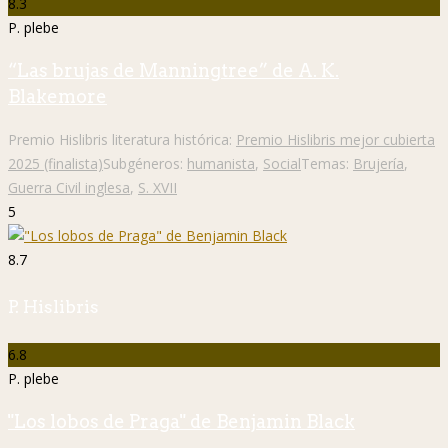
8.3
P. plebe
“Las brujas de Manningtree” de A. K.
Blakemore
Premio Hislibris literatura histórica:
Premio Hislibris mejor cubierta
2025 (finalista)
Subgéneros:
humanista
,
Social
Temas:
Brujería
,
Guerra Civil inglesa
,
S. XVII
5
8.7
P. Hislibris
6.8
P. plebe
"Los lobos de Praga" de Benjamin Black