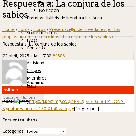
Respuesta a: La conjura de los
Ficción
No ficción
sabios
Premios Hislibris de literatura histórica
Info
Home
›
Foros
›
Libros
›
Presentaci�n de novedades por los
Sobre nosotros
propios autores o conocidos
›
La conjura de los sabios
›
FAQs
Respuesta a: La conjura de los sabios
Contacto
Hislibreños
22 abril, 2025 a las 17:32
#95861
Actividad
Grupos
Miembros
Anónimo
Foro
Invitado
[spoil]
[img]
https://i.postimg.cc/bJbPRC9J/25-0338-FP-LONA-
Signatures-autors-130-X150-web.jpg
[/img]
[/spoil]
Encuentra libros
Categorías