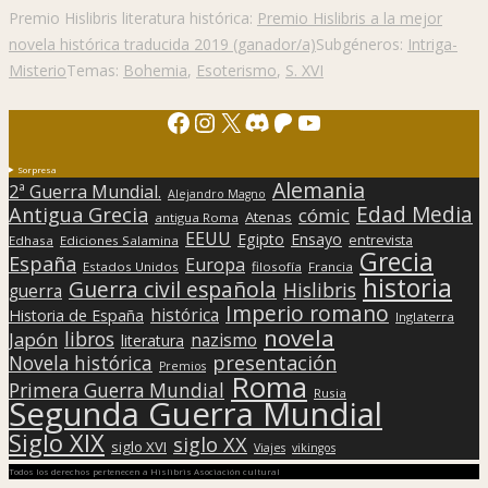
Premio Hislibris literatura histórica:
Premio Hislibris a la mejor
novela histórica traducida 2019 (ganador/a)
Subgéneros:
Intriga-
Misterio
Temas:
Bohemia
,
Esoterismo
,
S. XVI
Facebook
Instagram
X
Discord
Patreon
YouTube
Sorpresa
Alemania
2ª Guerra Mundial.
Alejandro Magno
Edad Media
Antigua Grecia
cómic
Atenas
antigua Roma
EEUU
Egipto
Ensayo
entrevista
Edhasa
Ediciones Salamina
Grecia
España
Europa
Estados Unidos
filosofía
Francia
historia
Guerra civil española
Hislibris
guerra
Imperio romano
histórica
Historia de España
Inglaterra
novela
libros
Japón
nazismo
literatura
presentación
Novela histórica
Premios
Roma
Primera Guerra Mundial
Rusia
Segunda Guerra Mundial
Siglo XIX
siglo XX
siglo XVI
Viajes
vikingos
Todos los derechos pertenecen a Hislibris Asociación cultural