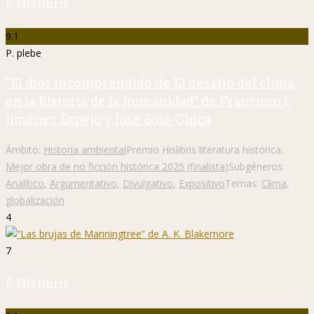
P. Hislibris
9.1
P. plebe
"El dios incomprendido de El desafío del clima
en la historia de la humanidad" de Francisco J.
Jiménez Espejo y José Soto Chica
Ámbito:
Historia ambiental
Premio Hislibris literatura histórica:
Mejor obra de no ficción histórica 2025 (finalista)
Subgéneros:
Analítico
,
Argumentativo
,
Divulgativo
,
Expositivo
Temas:
Clima
,
globalización
4
7
P. Hislibris