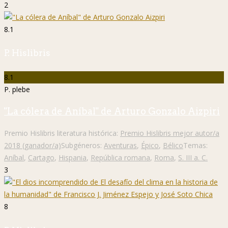
2
8.1
P. Hislibris
8.1
P. plebe
"La cólera de Aníbal" de Arturo Gonzalo Aizpiri
Premio Hislibris literatura histórica:
Premio Hislibris mejor autor/a
2018 (ganador/a)
Subgéneros:
Aventuras
,
Épico
,
Bélico
Temas:
Aníbal
,
Cartago
,
Hispania
,
República romana
,
Roma
,
S. III a. C.
3
8