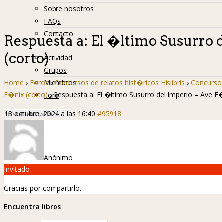
Sobre nosotros
FAQs
Contacto
Respuesta a: El �ltimo Susurro 
Hislibreños
(corto)
Actividad
Grupos
Home
›
Foros
›
Concursos de relatos hist�ricos Hislibris
›
Concurso 
Miembros
F�nix (corto)
›
Respuesta a: El �ltimo Susurro del Imperio – Ave F�
Foro
13 octubre, 2024 a las 16:40
#95918
Anónimo
Invitado
Gracias por compartirlo.
Encuentra libros