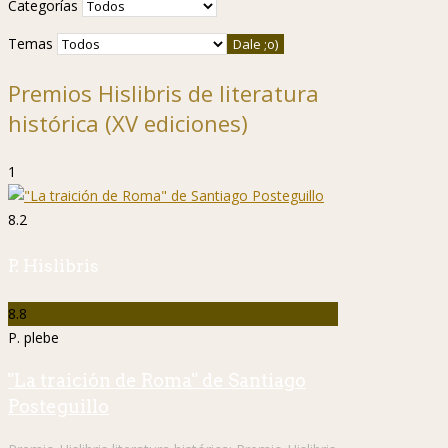
Categorías
Temas
Premios Hislibris de literatura
histórica (XV ediciones)
1
8.2
P. Hislibris
8.8
P. plebe
"La traición de Roma" de Santiago
Posteguillo