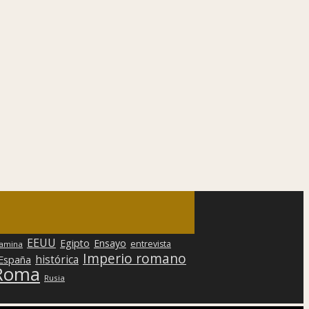
EEUU
Egipto
Ensayo
entrevista
lamina
Imperio romano
histórica
 España
Roma
Rusia