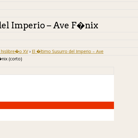
del Imperio – Ave F�nix
hislibre�o XV
›
El �ltimo Susurro del Imperio – Ave
nix (corto)