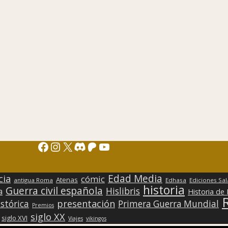
Facebook
Instagram
X
Discord
Patreon
YouTube
Edad Media
cia
cómic
Atenas
antigua Roma
Edhasa
Ediciones Sa
historia
Guerra civil española
Hislibris
a
Historia de
presentación
stórica
Primera Guerra Mundial
Premios
siglo XX
siglo XVI
Viajes
vikingos