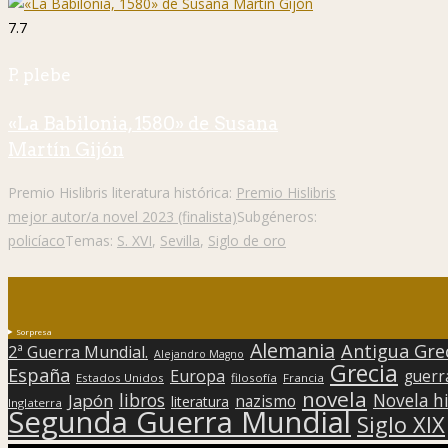
7.7
P. plebe
«La Babilonia, 1580» de Susana
Martín Gijón
Premio Hislibris literatura histórica:
Premio Hislibris
mejor autor/a novel 2023 (finalista)
Subgéneros:
policíaco
Temas:
S. XVI
,
Sevilla
,
Siglo de oro
Sorpresa
Alemania
Antigua Gre
2ª Guerra Mundial.
Alejandro Magno
Grecia
España
Europa
guerr
Estados Unidos
filosofía
Francia
novela
libros
Japón
Novela hi
nazismo
literatura
Inglaterra
Segunda Guerra Mundial
Siglo XIX