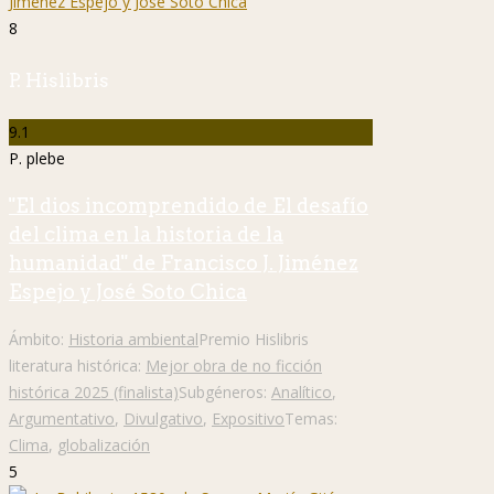
8
P. Hislibris
9.1
P. plebe
"El dios incomprendido de El desafío
del clima en la historia de la
humanidad" de Francisco J. Jiménez
Espejo y José Soto Chica
Ámbito:
Historia ambiental
Premio Hislibris
literatura histórica:
Mejor obra de no ficción
histórica 2025 (finalista)
Subgéneros:
Analítico
,
Argumentativo
,
Divulgativo
,
Expositivo
Temas:
Clima
,
globalización
5