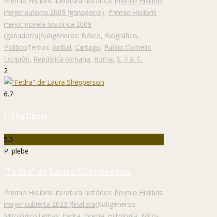
Premio Hislibris literatura histórica:
Premio Hislibris
mejor autor/a 2009 (ganador/a)
,
Premio Hislibris
mejor novela histórica 2009
(ganador/a)
Subgéneros:
Bélico
,
Biográfico
,
Político
Temas:
Aníbal
,
Cartago
,
Publio Cornelio
Escipión
,
República romana
,
Roma
,
S. II a. C.
2
6.7
P. Hislibris
5.5
P. plebe
"Fedra" de Laura Shepperson
Premio Hislibris literatura histórica:
Premio Hislibris
mejor cubierta 2023 (finalista)
Subgéneros:
Mitológico
Temas:
Fedra
,
Grecia
,
mitología
,
Mitos