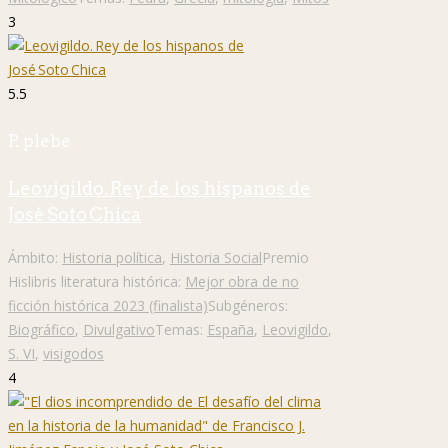
3
5.5
P. plebe
Leovigildo. Rey de los hispanos de
José Soto Chica
Ámbito:
Historia política
,
Historia Social
Premio
Hislibris literatura histórica:
Mejor obra de no
ficción histórica 2023 (finalista)
Subgéneros:
Biográfico
,
Divulgativo
Temas:
España
,
Leovigildo
,
S. VI
,
visigodos
4