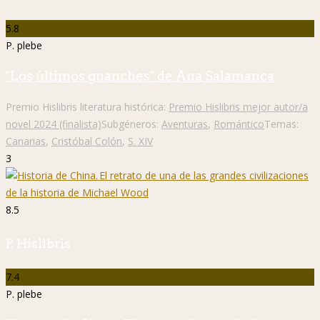
5.8
P. plebe
"Los últimos guanches" de Ana Salamanca
Premio Hislibris literatura histórica:
Premio Hislibris mejor autor/a
novel 2024 (finalista)
Subgéneros:
Aventuras
,
Romántico
Temas:
Canarias
,
Cristóbal Colón
,
S. XIV
3
8.5
P. Hislibris
7.4
P. plebe