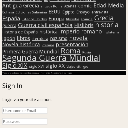
Edad Media
Antigua Grecia
cómic
Atenas
antigua Roma
EEUU
Egipto
Ensayo
entrevista
Edhasa
Ediciones Salamina
Grecia
España
Europa
Estados Unidos
filosofía
Francia
historia
Guerra civil española
Hislibris
guerra
Imperio romano
histórica
Historia de España
Inglaterra
novela
libros
Japón
nazismo
literatura
presentación
Novela histórica
Premios
Roma
Primera Guerra Mundial
Rusia
Segunda Guerra Mundial
Siglo XIX
siglo XX
siglo XVI
Viajes
vikingos
Todos los derechos pertenecen a Hislibris Asociación cultural
Sign In
Login via your site account