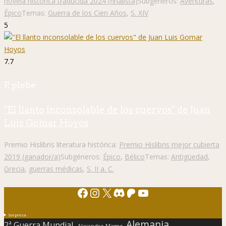
novela histórica traducida 2024 (finalista)
Subgéneros:
Aventuras
,
Épico
Temas:
Guerra de los Cien Años
,
S. XIV
5
7.7
P. plebe
"El llanto inconsolable de los cuervos" de Juan
Luis Gomar Hoyos
Premio Hislibris literatura histórica:
Premio Hislibris mejor cubierta
2019 (ganador/a)
Subgéneros:
Épico
,
Bélico
Temas:
Antigüedad
,
Grecia
,
guerras médicas
,
S. II a. C.
Facebook
Instagram
X
Discord
Patreon
YouTube
Sorpresa
Alemania
2ª Guerra Mundial.
Alejandro Magno