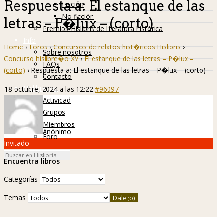
Respuesta a: El estanque de las
Ficción
No ficción
letras – P�lux – (corto)
Premios Hislibris de literatura histórica
Info
Home
›
Foros
›
Concursos de relatos hist�ricos Hislibris
›
Sobre nosotros
Concurso hislibre�o XV
›
El estanque de las letras – P�lux –
FAQs
(corto)
›
Respuesta a: El estanque de las letras – P�lux – (corto)
Contacto
Hislibreños
18 octubre, 2024 a las 12:22
#96097
Actividad
Grupos
Miembros
Anónimo
Foro
Invitado
Encuentra libros
Categorías
Temas