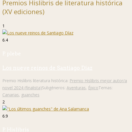
Premios Hislibris de literatura histórica
(XV ediciones)
1
6.4
P. plebe
Los nueve reinos de Santiago Díaz
Premio Hislibris literatura histórica:
Premio Hislibris mejor autor/a
novel 2024 (finalista)
Subgéneros:
Aventuras
,
Épico
Temas:
Canarias
,
guanches
2
6.9
P. Hislibris