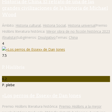
Historia de China. El retrato de una de las
grandes civilizaciones de la historia de Michael
Wood
Ámbito:
Historia cultural
,
Historia Social
,
Historia universal
Premio
Hislibris literatura histórica:
Mejor obra de no ficción histórica 2023
(finalista)
Subgéneros:
Divulgativo
Temas:
China
4
7.5
P. Hislibris
6.2
P. plebe
«Los perros de Essex» de Dan Jones
Premio Hislibris literatura histórica:
Premio Hislibris a la mejor