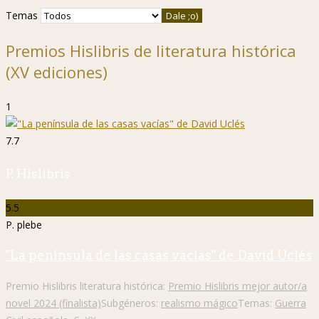
Temas
Premios Hislibris de literatura histórica
(XV ediciones)
1
7.7
P. Hislibris
5.5
P. plebe
"La península de las casas vacías" de David Uclés
Premio Hislibris literatura histórica:
Premio Hislibris mejor autor/a
novel 2024 (finalista)
Subgéneros:
realismo mágico
Temas:
Guerra