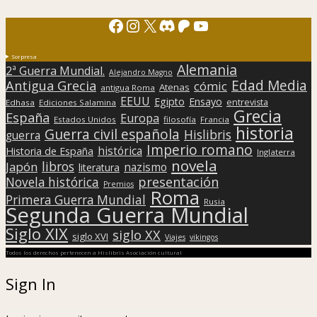
Facebook
Instagram
X
Discord
Patreon
YouTube
Sorpresa
Alemania
2ª Guerra Mundial.
Alejandro Magno
Edad Media
Antigua Grecia
cómic
Atenas
antigua Roma
EEUU
Egipto
Ensayo
entrevista
Edhasa
Ediciones Salamina
Grecia
España
Europa
Estados Unidos
filosofía
Francia
historia
Guerra civil española
Hislibris
guerra
Imperio romano
histórica
Historia de España
Inglaterra
novela
libros
Japón
nazismo
literatura
presentación
Novela histórica
Premios
Roma
Primera Guerra Mundial
Rusia
Segunda Guerra Mundial
Siglo XIX
siglo XX
siglo XVI
Viajes
vikingos
Todos los derechos pertenecen a Hislibris Asociación cultural
Sign In