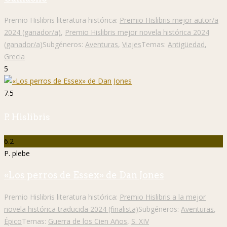
Premio Hislibris literatura histórica:
Premio Hislibris mejor autor/a
2024 (ganador/a)
,
Premio Hislibris mejor novela histórica 2024
(ganador/a)
Subgéneros:
Aventuras
,
Viajes
Temas:
Antigüedad
,
Grecia
5
7.5
P. Hislibris
6.2
P. plebe
«Los perros de Essex» de Dan Jones
Premio Hislibris literatura histórica:
Premio Hislibris a la mejor
novela histórica traducida 2024 (finalista)
Subgéneros:
Aventuras
,
Épico
Temas:
Guerra de los Cien Años
,
S. XIV