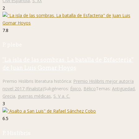
Civil española
,
S. XX
2
7.8
P. plebe
"La isla de las sombras. La batalla de Esfacteria"
de Juan Luis Gomar Hoyos
Premio Hislibris literatura histórica:
Premio Hislibris mejor autor/a
novel 2017 (finalista)
Subgéneros:
Épico
,
Bélico
Temas:
Antigüedad
,
Grecia
,
guerras médicas
,
S. V a. C.
3
6.5
P. Hislibris