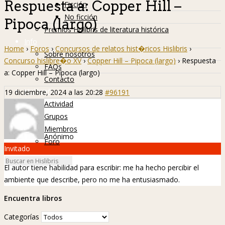
Respuesta a: Copper Hill –
Ficción
No ficción
Pipoca (largo)
Premios Hislibris de literatura histórica
Info
Home
›
Foros
›
Concursos de relatos hist�ricos Hislibris
›
Sobre nosotros
Concurso hislibre�o XV
›
Copper Hill – Pipoca (largo)
›
Respuesta
FAQs
a: Copper Hill – Pipoca (largo)
Contacto
Hislibreños
19 diciembre, 2024 a las 20:28
#96191
Actividad
Grupos
Miembros
Anónimo
Foro
Invitado
El autor tiene habilidad para escribir: me ha hecho percibir el
ambiente que describe, pero no me ha entusiasmado.
Encuentra libros
Categorías