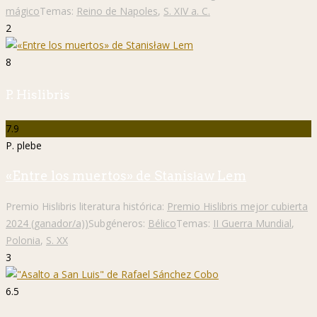
mágico
Temas:
Reino de Napoles
,
S. XIV a. C.
2
8
P. Hislibris
7.9
P. plebe
«Entre los muertos» de Stanisław Lem
Premio Hislibris literatura histórica:
Premio Hislibris mejor cubierta
2024 (ganador/a))
Subgéneros:
Bélico
Temas:
II Guerra Mundial
,
Polonia
,
S. XX
3
6.5