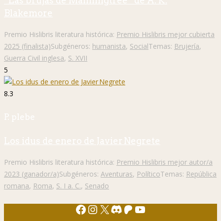
“Las brujas de Manningtree” de A. K.
Blakemore
Premio Hislibris literatura histórica:
Premio Hislibris mejor cubierta
2025 (finalista)
Subgéneros:
humanista
,
Social
Temas:
Brujería
,
Guerra Civil inglesa
,
S. XVII
5
8.3
P. plebe
Los idus de enero de Javier Negrete
Premio Hislibris literatura histórica:
Premio Hislibris mejor autor/a
2023 (ganador/a)
Subgéneros:
Aventuras
,
Político
Temas:
República
romana
,
Roma
,
S. I a. C.
,
Senado
Facebook
Instagram
X
Discord
Patreon
YouTube