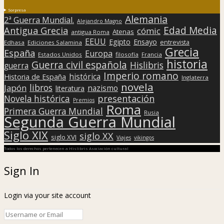
Sorpresa
Alemania
2ª Guerra Mundial.
Alejandro Magno
Edad Media
Antigua Grecia
cómic
Atenas
antigua Roma
EEUU
Egipto
Ensayo
entrevista
Edhasa
Ediciones Salamina
Grecia
España
Europa
Estados Unidos
filosofía
Francia
historia
Guerra civil española
Hislibris
guerra
Imperio romano
histórica
Historia de España
Inglaterra
novela
libros
Japón
nazismo
literatura
presentación
Novela histórica
Premios
Roma
Primera Guerra Mundial
Rusia
Segunda Guerra Mundial
Siglo XIX
siglo XX
siglo XVI
Viajes
vikingos
Todos los derechos pertenecen a Hislibris Asociación cultural
Sign In
Login via your site account