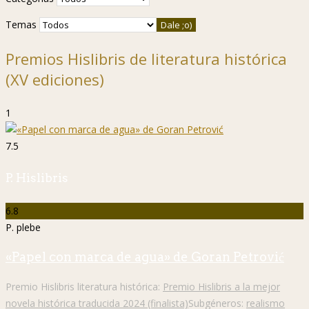
Temas
Premios Hislibris de literatura histórica
(XV ediciones)
1
7.5
P. Hislibris
6.8
P. plebe
«Papel con marca de agua» de Goran Petrović
Premio Hislibris literatura histórica:
Premio Hislibris a la mejor
novela histórica traducida 2024 (finalista)
Subgéneros:
realismo