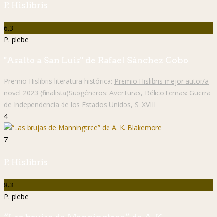
P. Hislibris
6.3
P. plebe
"Asalto a San Luis" de Rafael Sánchez Cobo
Premio Hislibris literatura histórica:
Premio Hislibris mejor autor/a
novel 2023 (finalista)
Subgéneros:
Aventuras
,
Bélico
Temas:
Guerra
de Independencia de los Estados Unidos
,
S. XVIII
4
7
P. Hislibris
8.3
P. plebe