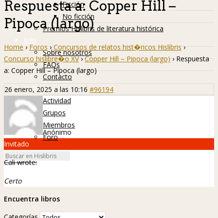
Respuesta a: Copper Hill –
Ficción
No ficción
Pipoca (largo)
Premios Hislibris de literatura histórica
Info
Home
›
Foros
›
Concursos de relatos hist�ricos Hislibris
›
Sobre nosotros
Concurso hislibre�o XV
›
Copper Hill – Pipoca (largo)
›
Respuesta
FAQs
a: Copper Hill – Pipoca (largo)
Contacto
Hislibreños
26 enero, 2025 a las 10:16
#96194
Actividad
Grupos
Miembros
Anónimo
Foro
Invitado
Cali wrote:
Certo
Encuentra libros
Categorías