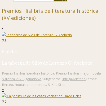
Premios Hislibris de literatura histórica
(XV ediciones)
1
7.5
P. plebe
La taberna de Silos de Lorenzo G. Acebedo
Premio Hislibris literatura histórica:
Premio Hislibris mejor novela
histórica 2023 (ganador/a)
Subgéneros:
Intriga-Misterio
Temas:
Berceo
,
monasterio
,
monjes
,
S. XIII
,
Silos
2
7.7