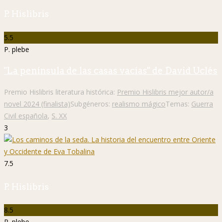
P. Hislibris
5.5
P. plebe
"La península de las casas vacías" de David Uclés
Premio Hislibris literatura histórica:
Premio Hislibris mejor autor/a
novel 2024 (finalista)
Subgéneros:
realismo mágico
Temas:
Guerra
Civil española
,
S. XX
3
7.5
P. Hislibris
8.5
P. plebe