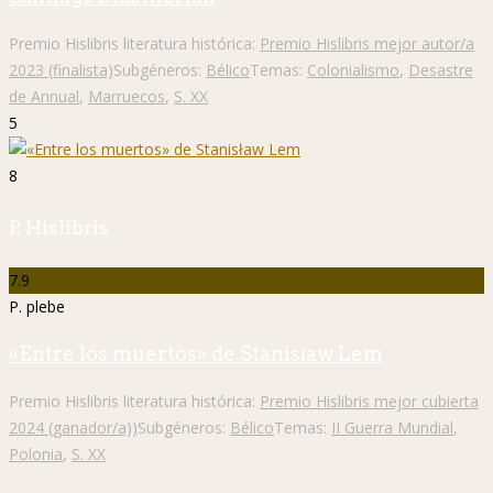
Premio Hislibris literatura histórica:
Premio Hislibris mejor autor/a
2023 (finalista)
Subgéneros:
Bélico
Temas:
Colonialismo
,
Desastre
de Annual
,
Marruecos
,
S. XX
5
8
P. Hislibris
7.9
P. plebe
«Entre los muertos» de Stanisław Lem
Premio Hislibris literatura histórica:
Premio Hislibris mejor cubierta
2024 (ganador/a))
Subgéneros:
Bélico
Temas:
II Guerra Mundial
,
Polonia
,
S. XX