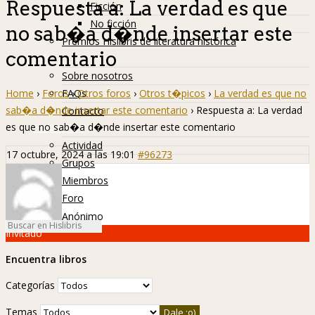
Respuesta a: La verdad es que
Ficción
No ficción
no sab�a d�nde insertar este
Premios Hislibris de literatura histórica
comentario
Info
Sobre nosotros
Home
›
Foros
›
Otros foros
›
Otros t�picos
›
La verdad es que no
FAQs
sab�a d�nde insertar este comentario
›
Respuesta a: La verdad
Contacto
es que no sab�a d�nde insertar este comentario
Hislibreños
Actividad
17 octubre, 2024 a las 19:01
#96273
Grupos
Miembros
Foro
Anónimo
Invitado
Encuentra libros
Categorías
Temas