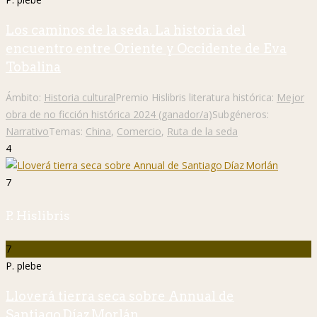
Los caminos de la seda. La historia del
encuentro entre Oriente y Occidente de Eva
Tobalina
Ámbito:
Historia cultural
Premio Hislibris literatura histórica:
Mejor
obra de no ficción histórica 2024 (ganador/a)
Subgéneros:
Narrativo
Temas:
China
,
Comercio
,
Ruta de la seda
4
7
P. Hislibris
7
P. plebe
Lloverá tierra seca sobre Annual de
Santiago Díaz Morlán