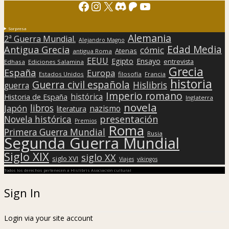
Facebook
Instagram
X
Discord
Patreon
YouTube
Sorpresa
Alemania
2ª Guerra Mundial.
Alejandro Magno
Edad Media
Antigua Grecia
cómic
Atenas
antigua Roma
EEUU
Egipto
Ensayo
entrevista
Edhasa
Ediciones Salamina
Grecia
España
Europa
Estados Unidos
filosofía
Francia
historia
Guerra civil española
Hislibris
guerra
Imperio romano
histórica
Historia de España
Inglaterra
novela
libros
Japón
nazismo
literatura
presentación
Novela histórica
Premios
Roma
Primera Guerra Mundial
Rusia
Segunda Guerra Mundial
Siglo XIX
siglo XX
siglo XVI
Viajes
vikingos
Todos los derechos pertenecen a Hislibris Asociación cultural
Sign In
Login via your site account