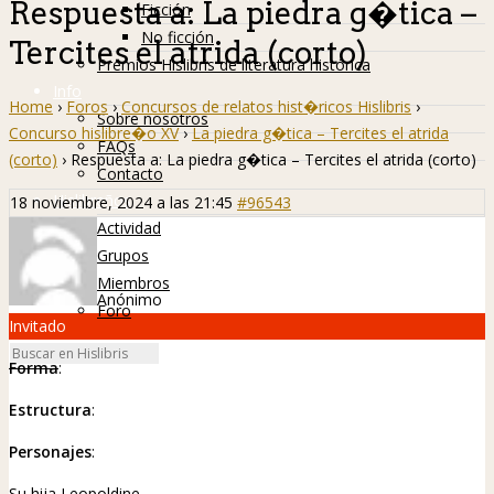
Respuesta a: La piedra g�tica –
Ficción
No ficción
Tercites el atrida (corto)
Premios Hislibris de literatura histórica
Info
Home
›
Foros
›
Concursos de relatos hist�ricos Hislibris
›
Sobre nosotros
Concurso hislibre�o XV
›
La piedra g�tica – Tercites el atrida
FAQs
(corto)
›
Respuesta a: La piedra g�tica – Tercites el atrida (corto)
Contacto
Hislibreños
18 noviembre, 2024 a las 21:45
#96543
Actividad
Grupos
Miembros
Anónimo
Foro
Invitado
Forma
:
Estructura
:
Personajes
:
Su hija Leopoldine.