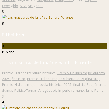
Leovigildo
,
S. VI
,
visigodos
3
8
P. Hislibris
8
P. plebe
"Las máscaras de Julia" de Sandra Parente
Premio Hislibris literatura histórica:
Premio Hislibris mejor autor/a
2025 (finalista)
,
Premio Hislibris mejor cubierta 2025 (finalista)
,
Premio Hislibris mejor novela histórica 2025 (finalista)
Subgéneros:
drama
,
Político
Temas:
Antigüedad
,
Imperio romano
,
Julia
,
Roma
,
S. I
4