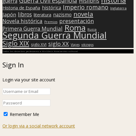
Guerra civil española
Hislibris
guerra
Imperio romano
histórica
Historia de España
Inglaterra
novela
libros
Japón
nazismo
literatura
presentación
Novela histórica
Premios
Roma
Primera Guerra Mundial
Rusia
Segunda Guerra Mundial
Siglo XIX
siglo XX
siglo XVI
Viajes
vikingos
Todos los derechos pertenecen a Hislibris Asociación cultural
Sign In
Login via your site account
Remember Me
Or login via a social network account