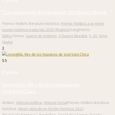
P. plebe
"Los guerreros del invierno" de Olivier Norek
Premio Hislibris literatura histórica:
Premio Hislibris a la mejor
novela histórica traducida 2025 (finalista)
Subgéneros:
Bélico
Temas:
Guerra de Invierno
,
II Guerra Mundial
,
S. XX
,
Simo
Häyhä
2
5.5
P. plebe
Leovigildo. Rey de los hispanos de
José Soto Chica
Ámbito:
Historia política
,
Historia Social
Premio Hislibris literatura
histórica:
Mejor obra de no ficción histórica 2023
(finalista)
Subgéneros:
Biográfico
,
Divulgativo
Temas:
España
,