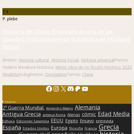
7.4
P. plebe
Historia de China. El retrato de una de las
grandes civilizaciones de la historia de Michael
Wood
Ámbito:
Historia cultural
,
Historia Social
,
Historia universal
Premio
Hislibris literatura histórica:
Mejor obra de no ficción histórica 2023
(finalista)
Subgéneros:
Divulgativo
Temas:
China
Facebook
Instagram
X
Discord
Patreon
YouTube
Sorpresa
Alemania
2ª Guerra Mundial.
Alejandro Magno
Edad Media
Antigua Grecia
cómic
Atenas
antigua Roma
EEUU
Egipto
Ensayo
entrevista
Edhasa
Ediciones Salamina
Grecia
España
Europa
Estados Unidos
filosofía
Francia
historia