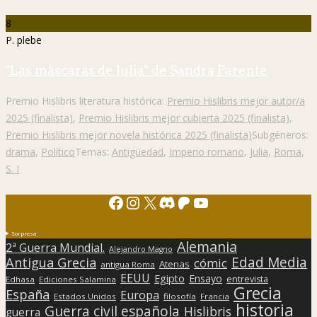
8
P. plebe
"Las máscaras de Julia" de Sandra Parente
Premio Hislibris literatura histórica:
Premio Hislibris mejor autor/a
2025 (finalista)
,
Premio Hislibris mejor cubierta 2025 (finalista)
,
Premio Hislibris mejor novela histórica 2025 (finalista)
Subgéneros:
drama
,
Político
Temas:
Antigüedad
,
Imperio romano
,
Julia
,
Roma
,
S. I
Facebook
Instagram
X
Discord
Patreon
YouTube
Sorpresa
Alemania
2ª Guerra Mundial.
Alejandro Magno
Edad Media
Antigua Grecia
cómic
Atenas
antigua Roma
EEUU
Egipto
Ensayo
entrevista
Edhasa
Ediciones Salamina
Grecia
España
Europa
Estados Unidos
filosofía
Francia
historia
Guerra civil española
Hislibris
guerra