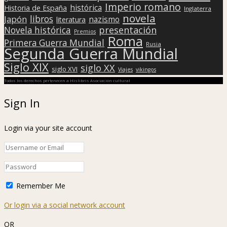
Imperio romano
histórica
Historia de España
Inglaterra
novela
libros
Japón
nazismo
literatura
presentación
Novela histórica
Premios
Roma
Primera Guerra Mundial
Rusia
Segunda Guerra Mundial
Siglo XIX
siglo XX
siglo XVI
Viajes
vikingos
Todos los derechos pertenecen a Hislibris Asociación cultural
Sign In
Login via your site account
Remember Me
Or login via a social network account
OR