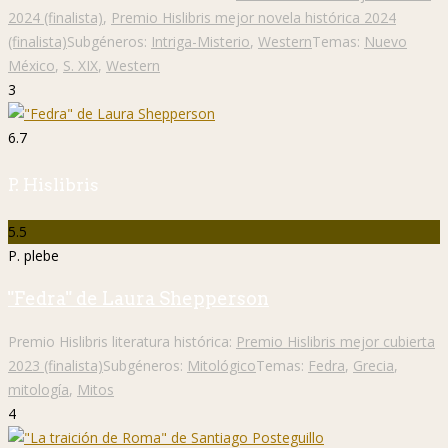
2024 (finalista)
,
Premio Hislibris mejor novela histórica 2024
(finalista)
Subgéneros:
Intriga-Misterio
,
Western
Temas:
Nuevo
México
,
S. XIX
,
Western
3
6.7
P. Hislibris
5.5
P. plebe
"Fedra" de Laura Shepperson
Premio Hislibris literatura histórica:
Premio Hislibris mejor cubierta
2023 (finalista)
Subgéneros:
Mitológico
Temas:
Fedra
,
Grecia
,
mitología
,
Mitos
4