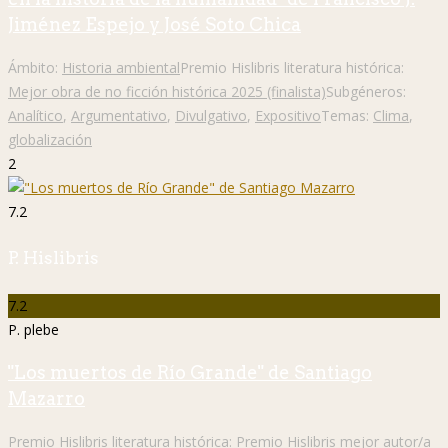
Jiménez Espejo y José Soto Chica
Ámbito:
Historia ambiental
Premio Hislibris literatura histórica:
Mejor obra de no ficción histórica 2025 (finalista)
Subgéneros:
Analítico
,
Argumentativo
,
Divulgativo
,
Expositivo
Temas:
Clima
,
globalización
2
7.2
P. Hislibris
7.2
P. plebe
"Los muertos de Río Grande" de Santiago
Mazarro
Premio Hislibris literatura histórica:
Premio Hislibris mejor autor/a