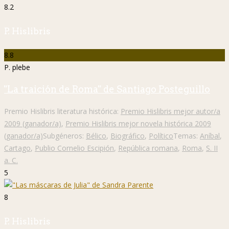
8.2
P. Hislibris
8.8
P. plebe
"La traición de Roma" de Santiago Posteguillo
Premio Hislibris literatura histórica:
Premio Hislibris mejor autor/a
2009 (ganador/a)
,
Premio Hislibris mejor novela histórica 2009
(ganador/a)
Subgéneros:
Bélico
,
Biográfico
,
Político
Temas:
Aníbal
,
Cartago
,
Publio Cornelio Escipión
,
República romana
,
Roma
,
S. II
a. C.
5
8
P. Hislibris