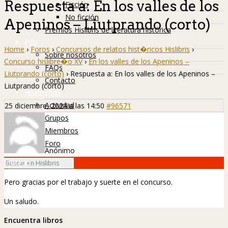
Respuesta a: En los valles de los
Ficción
No ficción
Apeninos – Liutprando (corto)
Premios Hislibris de literatura histórica
Info
Home
›
Foros
›
Concursos de relatos hist�ricos Hislibris
›
Sobre nosotros
Concurso hislibre�o XV
›
En los valles de los Apeninos –
FAQs
Liutprando (corto)
›
Respuesta a: En los valles de los Apeninos –
Contacto
Liutprando (corto)
Hislibreños
Actividad
25 diciembre, 2024 a las 14:50
#96571
Grupos
Miembros
Foro
Anónimo
Invitado
Pero gracias por el trabajo y suerte en el concurso.
Un saludo.
Encuentra libros