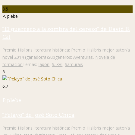
8.5
P. plebe
"El guerrero a la sombra del cerezo" de David B.
Gil
Premio Hislibris literatura histórica:
Premio Hislibris mejor autor/a
novel 2014 (ganador/a)
Subgéneros:
Aventuras
,
Novela de
formación
Temas:
Japón
,
S. XVI
,
Samuráis
5
6.7
P. plebe
"Pelayo" de José Soto Chica
Premio Hislibris literatura histórica:
Premio Hislibris mejor autor/a