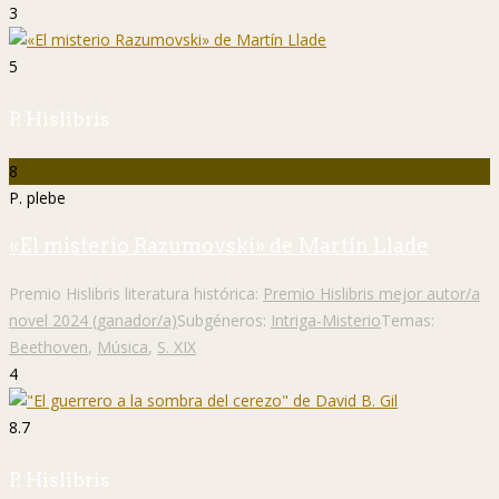
3
5
P. Hislibris
8
P. plebe
«El misterio Razumovski» de Martín Llade
Premio Hislibris literatura histórica:
Premio Hislibris mejor autor/a
novel 2024 (ganador/a)
Subgéneros:
Intriga-Misterio
Temas:
Beethoven
,
Música
,
S. XIX
4
8.7
P. Hislibris