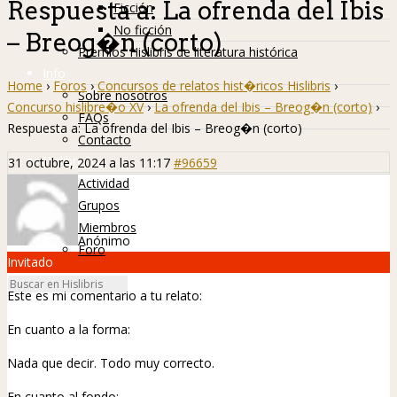
Respuesta a: La ofrenda del Ibis
Ficción
No ficción
– Breog�n (corto)
Premios Hislibris de literatura histórica
Info
Home
›
Foros
›
Concursos de relatos hist�ricos Hislibris
›
Sobre nosotros
Concurso hislibre�o XV
›
La ofrenda del Ibis – Breog�n (corto)
›
FAQs
Respuesta a: La ofrenda del Ibis – Breog�n (corto)
Contacto
Hislibreños
31 octubre, 2024 a las 11:17
#96659
Actividad
Grupos
Miembros
Anónimo
Foro
Invitado
Este es mi comentario a tu relato:
En cuanto a la forma:
Nada que decir. Todo muy correcto.
En cuanto al fondo: