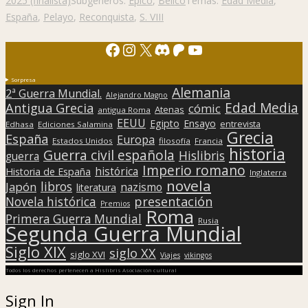
2025 (finalista)
Subgéneros:
Épico
,
Bélico
Temas:
Edad Media
,
España
,
Pelayo
,
Reconquista
,
S. VIII
Facebook
Instagram
X
Discord
Patreon
YouTube
Sorpresa
Alemania
2ª Guerra Mundial.
Alejandro Magno
Edad Media
Antigua Grecia
cómic
Atenas
antigua Roma
EEUU
Egipto
Ensayo
entrevista
Edhasa
Ediciones Salamina
Grecia
España
Europa
Estados Unidos
filosofía
Francia
historia
Guerra civil española
Hislibris
guerra
Imperio romano
histórica
Historia de España
Inglaterra
novela
libros
Japón
nazismo
literatura
presentación
Novela histórica
Premios
Roma
Primera Guerra Mundial
Rusia
Segunda Guerra Mundial
Siglo XIX
siglo XX
siglo XVI
Viajes
vikingos
Todos los derechos pertenecen a Hislibris Asociación cultural
Sign In