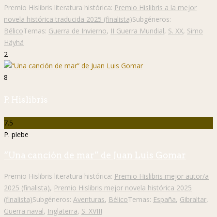
Premio Hislibris literatura histórica:
Premio Hislibris a la mejor
novela histórica traducida 2025 (finalista)
Subgéneros:
Bélico
Temas:
Guerra de Invierno
,
II Guerra Mundial
,
S. XX
,
Simo
Häyhä
2
8
P. Hislibris
7.5
P. plebe
“Una canción de mar” de Juan Luis Gomar
Premio Hislibris literatura histórica:
Premio Hislibris mejor autor/a
2025 (finalista)
,
Premio Hislibris mejor novela histórica 2025
(finalista)
Subgéneros:
Aventuras
,
Bélico
Temas:
España
,
Gibraltar
,
Guerra naval
,
Inglaterra
,
S. XVIII