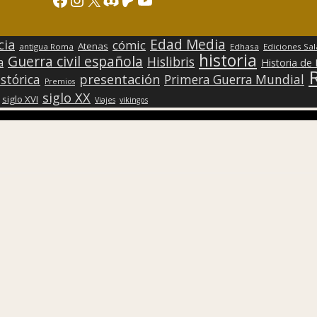
Edad Media
cia
cómic
Atenas
antigua Roma
Edhasa
Ediciones Sa
historia
Guerra civil española
Hislibris
a
Historia de
presentación
stórica
Primera Guerra Mundial
Premios
siglo XX
siglo XVI
Viajes
vikingos