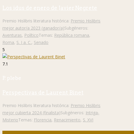
Los idus de enero de Javier Negrete
Premio Hislibris literatura histórica:
Premio Hislibris
mejor autor/a 2023 (ganador/a)
Subgéneros:
Aventuras
,
Político
Temas:
República romana
,
Roma
,
S. I a. C.
,
Senado
5
7.1
P. plebe
Perspectivas de Laurent Binet
Premio Hislibris literatura histórica:
Premio Hislibris
mejor cubierta 2024 (finalista)
Subgéneros:
Intriga-
Misterio
Temas:
Florencia
,
Renacimiento
,
S. XVI