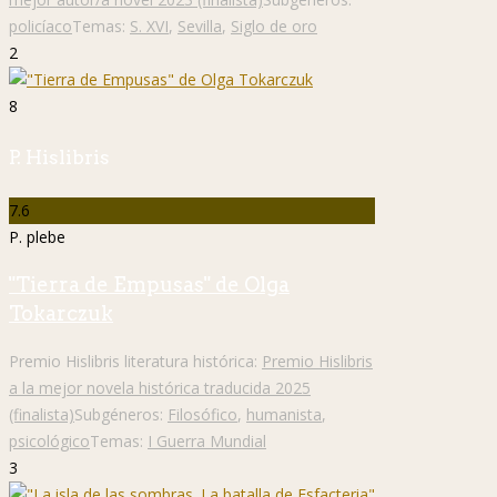
policíaco
Temas:
S. XVI
,
Sevilla
,
Siglo de oro
2
8
P. Hislibris
7.6
P. plebe
"Tierra de Empusas" de Olga
Tokarczuk
Premio Hislibris literatura histórica:
Premio Hislibris
a la mejor novela histórica traducida 2025
(finalista)
Subgéneros:
Filosófico
,
humanista
,
psicológico
Temas:
I Guerra Mundial
3