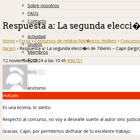
Sobre nosotros
FAQs
Contacto
Respuesta a: La segunda elecci�n
Hislibreños
Actividad
Home
›
Foros
›
Concursos de relatos hist�ricos Hislibris
›
Concurso 
Grupos
(largo)
›
Respuesta a: La segunda elecci�n de Tiberio – Capri (largo
Miembros
Foro
12 noviembre, 2024 a las 10:43
#96721
Anónimo
Invitado
Es una broma, lo siento.
Respecto al concurso, no voy a desearle suerte al autor sino justicia
Gracias, Capri, por permitirnos disfrutar de tu excelente trabajo.