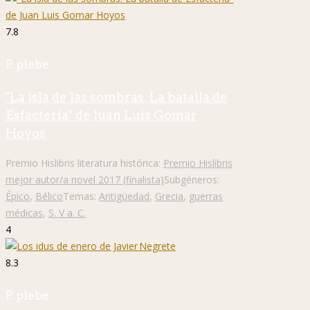
7.8
P. plebe
"La isla de las sombras. La batalla de
Esfacteria" de Juan Luis Gomar
Hoyos
Premio Hislibris literatura histórica:
Premio Hislibris
mejor autor/a novel 2017 (finalista)
Subgéneros:
Épico
,
Bélico
Temas:
Antigüedad
,
Grecia
,
guerras
médicas
,
S. V a. C.
4
8.3
P. plebe