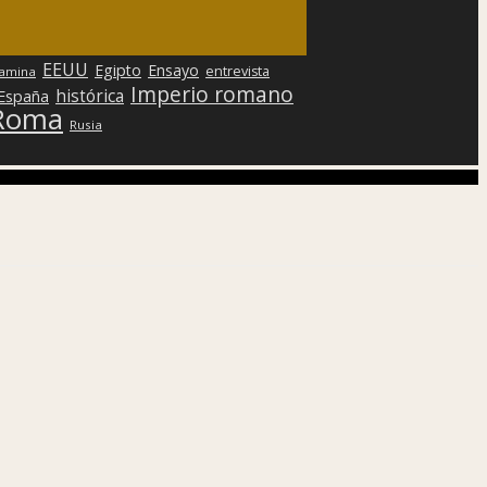
EEUU
Egipto
Ensayo
entrevista
lamina
Imperio romano
histórica
 España
Roma
Rusia