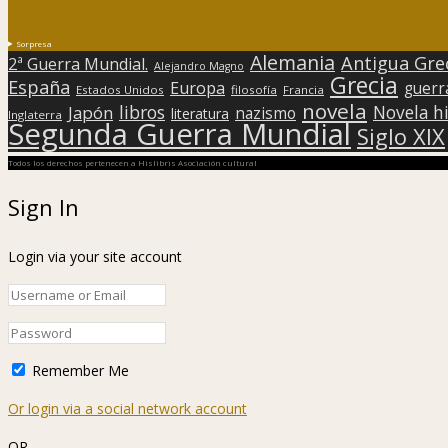
Sorpresa
Alemania
Antigua Gre
2ª Guerra Mundial.
Alejandro Magno
Grecia
España
Europa
guerr
Estados Unidos
filosofía
Francia
novela
libros
Japón
Novela hi
nazismo
literatura
Inglaterra
Segunda Guerra Mundial
Siglo XIX
Todos los derechos pertenecen a Hislibris Asociación cultural
Sign In
Login via your site account
Remember Me
Or login via a social network account
OR