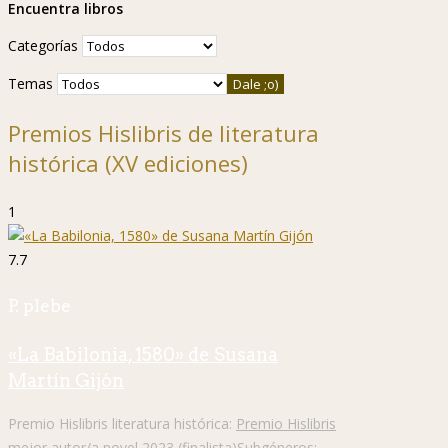
Encuentra libros
Categorías
Temas
Premios Hislibris de literatura
histórica (XV ediciones)
1
7.7
P. plebe
«La Babilonia, 1580» de Susana
Martín Gijón
Premio Hislibris literatura histórica:
Premio Hislibris
mejor autor/a novel 2023 (finalista)
Subgéneros: