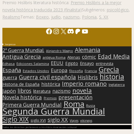
Premio Hislibris literatura histórica:
Premio Hislibris a la mejor
novela histórica traducida 2023 (finalista)
Subgéneros:
psicológico
,
Realismo
Temas:
Boxeo
,
judío
,
nazismo
,
Polonia
,
S. XX
Facebook
Instagram
X
Discord
Patreon
YouTube
Sorpresa
Alemania
2ª Guerra Mundial.
Alejandro Magno
Edad Media
Antigua Grecia
cómic
Atenas
antigua Roma
EEUU
Egipto
Ensayo
entrevista
Edhasa
Ediciones Salamina
Grecia
España
Europa
Estados Unidos
filosofía
Francia
historia
Guerra civil española
Hislibris
guerra
Imperio romano
histórica
Historia de España
Inglaterra
novela
libros
Japón
nazismo
literatura
presentación
Novela histórica
Premios
Roma
Primera Guerra Mundial
Rusia
Segunda Guerra Mundial
Siglo XIX
siglo XX
siglo XVI
Viajes
vikingos
Todos los derechos pertenecen a Hislibris Asociación cultural