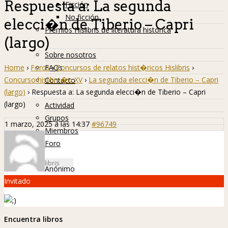
Respuesta a: La segunda
Ficción
No ficción
elecci�n de Tiberio – Capri
Premios Hislibris de literatura histórica
(largo)
Info
Sobre nosotros
Home
›
Foros
›
Concursos de relatos hist�ricos Hislibris
›
FAQs
Concurso hislibre�o XV
›
La segunda elecci�n de Tiberio – Capri
Contacto
(largo)
›
Respuesta a: La segunda elecci�n de Tiberio – Capri
Hislibreños
(largo)
Actividad
Grupos
1 marzo, 2025 a las 14:37
#96749
Miembros
Foro
Anónimo
Invitado
Encuentra libros