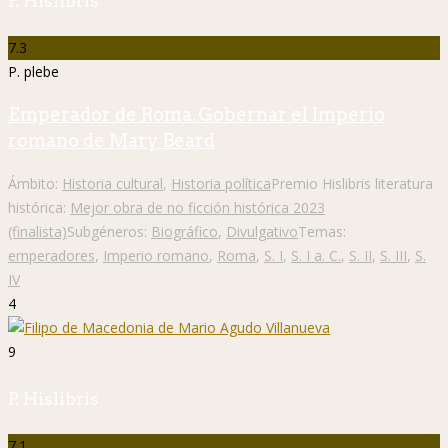
P. Hislibris
7.3
P. plebe
Emperador de Roma. Gobernar el Imperio
romano de Mary Beard
Ámbito:
Historia cultural
,
Historia política
Premio Hislibris literatura
histórica:
Mejor obra de no ficción histórica 2023
(finalista)
Subgéneros:
Biográfico
,
Divulgativo
Temas:
emperadores
,
Imperio romano
,
Roma
,
S. I
,
S. I a. C.
,
S. II
,
S. III
,
S.
IV
4
9
P. Hislibris
7.1