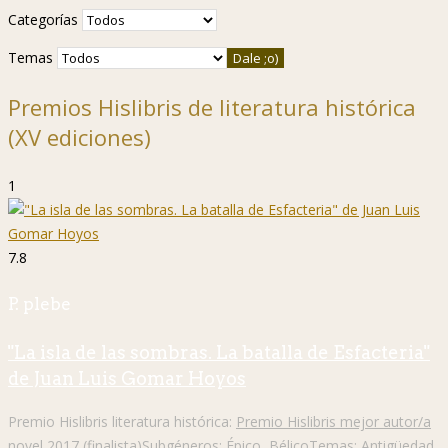
Categorías
Temas
Premios Hislibris de literatura histórica
(XV ediciones)
1
7.8
P. plebe
"La isla de las sombras. La batalla de Esfacteria"
de Juan Luis Gomar Hoyos
Premio Hislibris literatura histórica:
Premio Hislibris mejor autor/a
novel 2017 (finalista)
Subgéneros:
Épico
,
Bélico
Temas:
Antigüedad
,