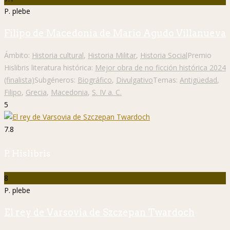
P. plebe
Filipo de Macedonia de Mario Agudo Villanueva
Ámbito:
Historia cultural
,
Historia Militar
,
Historia Social
Premio
Hislibris literatura histórica:
Mejor obra de no ficción histórica 2024
(finalista)
Subgéneros:
Biográfico
,
Divulgativo
Temas:
Antigüedad
,
Filipo
,
Grecia
,
Macedonia
,
S. IV a. C.
5
7.8
P. Hislibris
8
P. plebe
El rey de Varsovia de Szczepan Twardoch