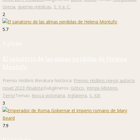
Grecia
,
guerras médicas
,
S. V a. C.
2
5.7
P. plebe
El sanatorio de las almas perdidas de Helena
Montufo
Premio Hislibris literatura histórica:
Premio Hislibris mejor autor/a
novel 2023 (finalista)
Subgéneros:
Gótico
,
Intriga-Misterio
,
Terror
Temas:
época victoriana
,
Inglaterra
,
S. XIX
3
7.9