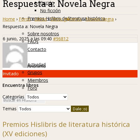
Respuesta a: Novela Negra
Ficción
No ficción
Premios Hislibris de literatura histórica
Home
›
Foros
›
Libros
›
Otros g�neros
›
Novela Negra
›
Info
Respuesta a: Novela Negra
Sobre nosotros
6 junio, 2025 a las 09:40
#96812
FAQs
Contacto
Hislibreños
Actividad
Anónimo
Grupos
Invitado
Miembros
Encuentra libros
Foro
Categorías
Temas
Premios Hislibris de literatura histórica
(XV ediciones)