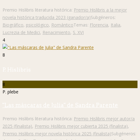
Premio Hislibris literatura histórica:
Premio Hislibris a la mejor
novela histórica traducida 2023 (ganador/a)
Subgéneros:
Biográfico
,
psicológico
,
Romántico
Temas:
Florencia
,
Italia
,
Lucrezia de Medici
,
Renacimiento
,
S. XVI
4
8
P. Hislibris
8
P. plebe
"Las máscaras de Julia" de Sandra Parente
Premio Hislibris literatura histórica:
Premio Hislibris mejor autor/a
2025 (finalista)
,
Premio Hislibris mejor cubierta 2025 (finalista)
,
Premio Hislibris mejor novela histórica 2025 (finalista)
Subgéneros: