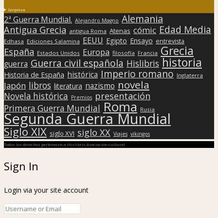
Sorpresa
Alemania
2ª Guerra Mundial.
Alejandro Magno
Edad Media
Antigua Grecia
cómic
Atenas
antigua Roma
EEUU
Egipto
Ensayo
entrevista
Edhasa
Ediciones Salamina
Grecia
España
Europa
Estados Unidos
filosofía
Francia
historia
Guerra civil española
Hislibris
guerra
Imperio romano
histórica
Historia de España
Inglaterra
novela
libros
Japón
nazismo
literatura
presentación
Novela histórica
Premios
Roma
Primera Guerra Mundial
Rusia
Segunda Guerra Mundial
Siglo XIX
siglo XX
siglo XVI
Viajes
vikingos
Todos los derechos pertenecen a Hislibris Asociación cultural
Sign In
Login via your site account