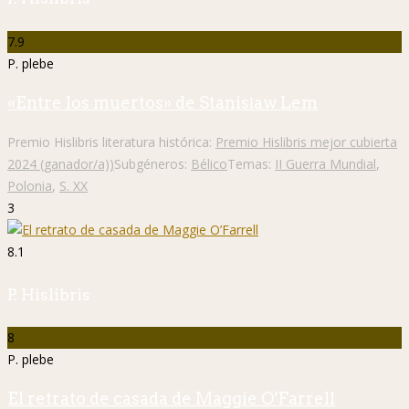
7.9
P. plebe
«Entre los muertos» de Stanisław Lem
Premio Hislibris literatura histórica:
Premio Hislibris mejor cubierta
2024 (ganador/a))
Subgéneros:
Bélico
Temas:
II Guerra Mundial
,
Polonia
,
S. XX
3
8.1
P. Hislibris
8
P. plebe
El retrato de casada de Maggie O’Farrell