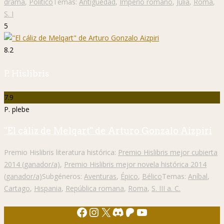
drama
,
Político
Temas:
Antigüedad
,
Imperio romano
,
Julia
,
Roma
,
S. I
5
8.2
P. Hislibris
7.9
P. plebe
"El cáliz de Melqart" de Arturo Gonzalo Aizpiri
Premio Hislibris literatura histórica:
Premio Hislibris mejor cubierta
2014 (ganador/a)
,
Premio Hislibris mejor novela histórica 2014
(ganador/a)
Subgéneros:
Aventuras
,
Épico
,
Bélico
Temas:
Aníbal
,
Cartago
,
Hispania
,
República romana
,
Roma
,
S. III a. C.
Facebook
Instagram
X
Discord
Patreon
YouTube