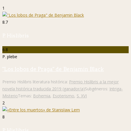
1
8.7
P. Hislibris
6.8
P. plebe
"Los lobos de Praga" de Benjamin Black
Premio Hislibris literatura histórica:
Premio Hislibris a la mejor
novela histórica traducida 2019 (ganador/a)
Subgéneros:
Intriga-
Misterio
Temas:
Bohemia
,
Esoterismo
,
S. XVI
2
8
P. Hislibris