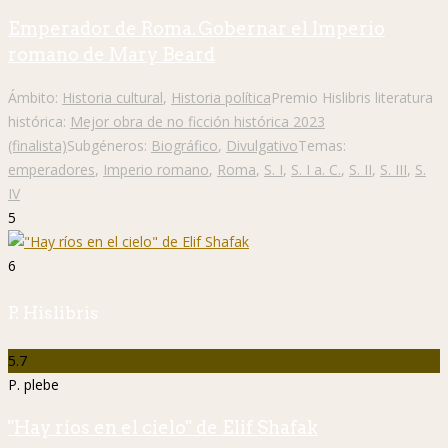
Emperador de Roma. Gobernar el Imperio
romano de Mary Beard
Ámbito:
Historia cultural
,
Historia política
Premio Hislibris literatura
histórica:
Mejor obra de no ficción histórica 2023
(finalista)
Subgéneros:
Biográfico
,
Divulgativo
Temas:
emperadores
,
Imperio romano
,
Roma
,
S. I
,
S. I a. C.
,
S. II
,
S. III
,
S.
IV
5
6
P. Hislibris
5.7
P. plebe
"Hay ríos en el cielo" de Elif Shafak