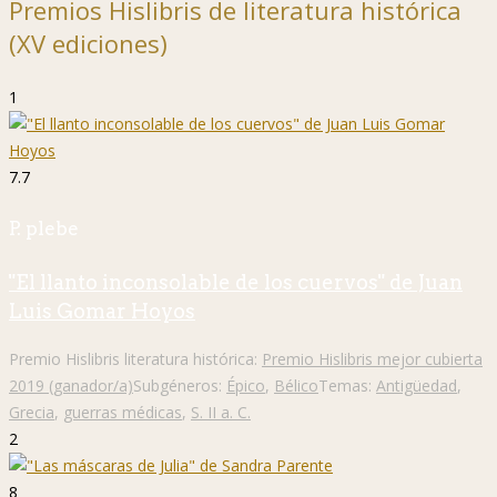
Premios Hislibris de literatura histórica
(XV ediciones)
1
7.7
P. plebe
"El llanto inconsolable de los cuervos" de Juan
Luis Gomar Hoyos
Premio Hislibris literatura histórica:
Premio Hislibris mejor cubierta
2019 (ganador/a)
Subgéneros:
Épico
,
Bélico
Temas:
Antigüedad
,
Grecia
,
guerras médicas
,
S. II a. C.
2
8