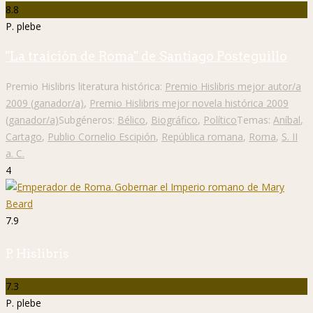
8.8
P. plebe
"La traición de Roma" de Santiago Posteguillo
Premio Hislibris literatura histórica:
Premio Hislibris mejor autor/a
2009 (ganador/a)
,
Premio Hislibris mejor novela histórica 2009
(ganador/a)
Subgéneros:
Bélico
,
Biográfico
,
Político
Temas:
Aníbal
,
Cartago
,
Publio Cornelio Escipión
,
República romana
,
Roma
,
S. II
a. C.
4
7.9
P. Hislibris
7.3
P. plebe