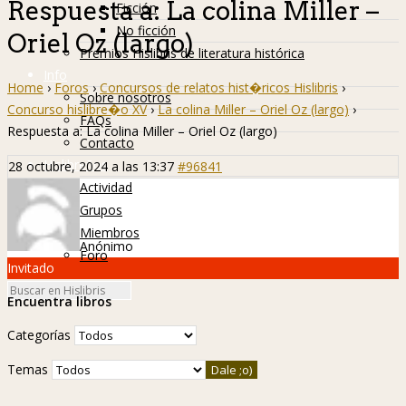
Respuesta a: La colina Miller –
Ficción
No ficción
Oriel Oz (largo)
Premios Hislibris de literatura histórica
Info
Home
›
Foros
›
Concursos de relatos hist�ricos Hislibris
›
Sobre nosotros
Concurso hislibre�o XV
›
La colina Miller – Oriel Oz (largo)
›
FAQs
Respuesta a: La colina Miller – Oriel Oz (largo)
Contacto
Hislibreños
28 octubre, 2024 a las 13:37
#96841
Actividad
Grupos
Miembros
Anónimo
Foro
Invitado
Encuentra libros
Categorías
Temas