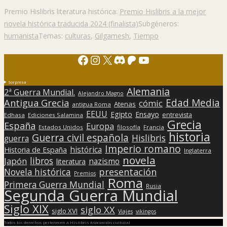
Premio Hislibris literatura histórica:
Premio Hislibris a la mejor
novela histórica traducida 2024 (finalista)
Subgéneros:
humanista
Temas:
culturas
,
Gilgamesh
,
Tiempo
Facebook
Instagram
X
Discord
Patreon
YouTube
Sorpresa
Alemania
2ª Guerra Mundial.
Alejandro Magno
Edad Media
Antigua Grecia
cómic
Atenas
antigua Roma
EEUU
Egipto
Ensayo
entrevista
Edhasa
Ediciones Salamina
Grecia
España
Europa
Estados Unidos
filosofía
Francia
historia
Guerra civil española
Hislibris
guerra
Imperio romano
histórica
Historia de España
Inglaterra
novela
libros
Japón
nazismo
literatura
presentación
Novela histórica
Premios
Roma
Primera Guerra Mundial
Rusia
Segunda Guerra Mundial
Siglo XIX
siglo XX
siglo XVI
Viajes
vikingos
Todos los derechos pertenecen a Hislibris Asociación cultural