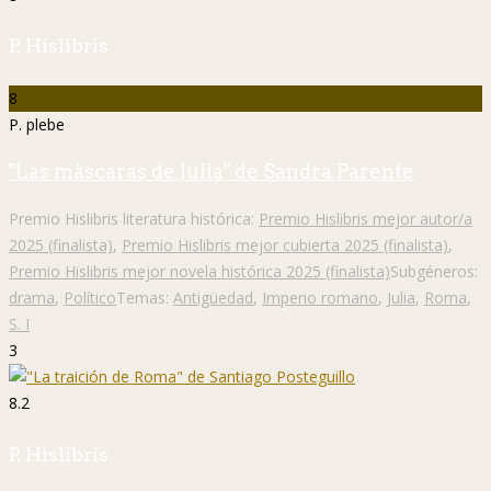
P. Hislibris
8
P. plebe
"Las máscaras de Julia" de Sandra Parente
Premio Hislibris literatura histórica:
Premio Hislibris mejor autor/a
2025 (finalista)
,
Premio Hislibris mejor cubierta 2025 (finalista)
,
Premio Hislibris mejor novela histórica 2025 (finalista)
Subgéneros:
drama
,
Político
Temas:
Antigüedad
,
Imperio romano
,
Julia
,
Roma
,
S. I
3
8.2
P. Hislibris