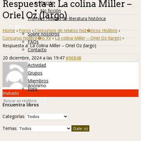
Respuesta a: La colina Miller –
Ficción
No ficción
Oriel Oz (largo)
Premios Hislibris de literatura histórica
Info
Home
›
Foros
›
Concursos de relatos hist�ricos Hislibris
›
Sobre nosotros
Concurso hislibre�o XV
›
La colina Miller – Oriel Oz (largo)
›
FAQs
Respuesta a: La colina Miller – Oriel Oz (largo)
Contacto
Hislibreños
20 diciembre, 2024 a las 19:47
#96848
Actividad
Grupos
Miembros
Anónimo
Foro
Invitado
Encuentra libros
Categorías
Temas