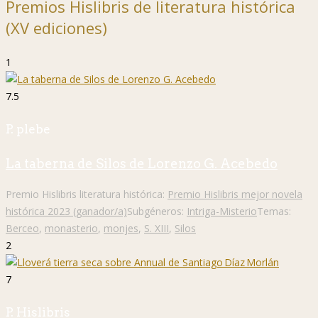
Premios Hislibris de literatura histórica
(XV ediciones)
1
7.5
P. plebe
La taberna de Silos de Lorenzo G. Acebedo
Premio Hislibris literatura histórica:
Premio Hislibris mejor novela
histórica 2023 (ganador/a)
Subgéneros:
Intriga-Misterio
Temas:
Berceo
,
monasterio
,
monjes
,
S. XIII
,
Silos
2
7
P. Hislibris