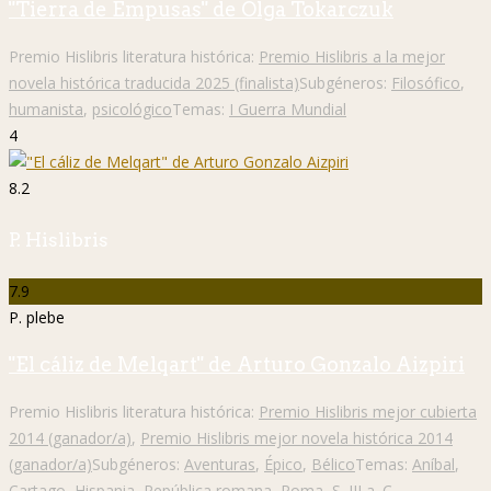
"Tierra de Empusas" de Olga Tokarczuk
Premio Hislibris literatura histórica:
Premio Hislibris a la mejor
novela histórica traducida 2025 (finalista)
Subgéneros:
Filosófico
,
humanista
,
psicológico
Temas:
I Guerra Mundial
4
8.2
P. Hislibris
7.9
P. plebe
"El cáliz de Melqart" de Arturo Gonzalo Aizpiri
Premio Hislibris literatura histórica:
Premio Hislibris mejor cubierta
2014 (ganador/a)
,
Premio Hislibris mejor novela histórica 2014
(ganador/a)
Subgéneros:
Aventuras
,
Épico
,
Bélico
Temas:
Aníbal
,
Cartago
,
Hispania
,
República romana
,
Roma
,
S. III a. C.