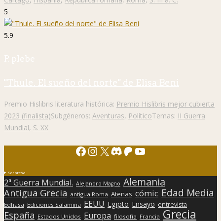
5
5.9
P. plebe
"Thule. El sueño del norte" de Elisa Beni
Premio Hislibris literatura histórica:
Premio Hislibris mejor cubierta
2023 (finalista)
Subgéneros:
Aventuras
,
Político
Temas:
II Guerra
Mundial
,
S. XX
Facebook
Instagram
X
Discord
Patreon
YouTube
Sorpresa
Alemania
2ª Guerra Mundial.
Alejandro Magno
Edad Media
Antigua Grecia
cómic
Atenas
antigua Roma
EEUU
Egipto
Ensayo
entrevista
Edhasa
Ediciones Salamina
Grecia
España
Europa
Estados Unidos
filosofía
Francia