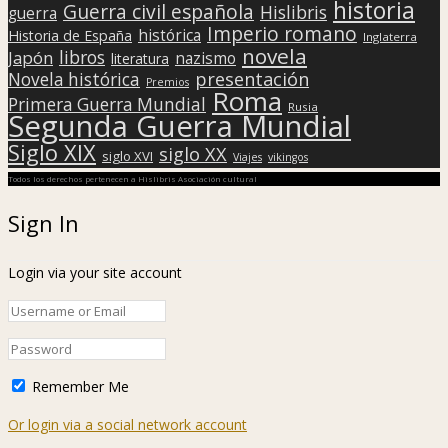
historia
Guerra civil española
Hislibris
guerra
Imperio romano
histórica
Historia de España
Inglaterra
novela
libros
Japón
nazismo
literatura
presentación
Novela histórica
Premios
Roma
Primera Guerra Mundial
Rusia
Segunda Guerra Mundial
Siglo XIX
siglo XX
siglo XVI
Viajes
vikingos
Todos los derechos pertenecen a Hislibris Asociación cultural
Sign In
Login via your site account
Remember Me
Or login via a social network account