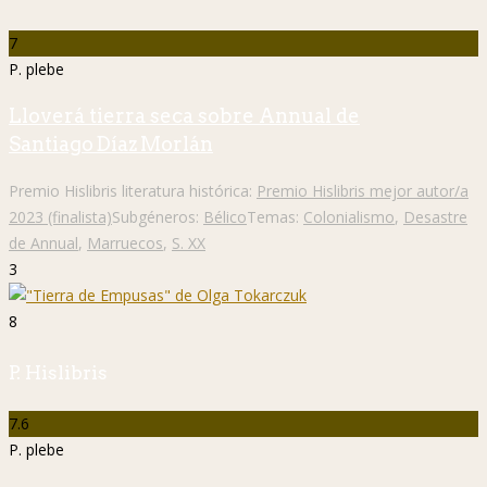
7
P. plebe
Lloverá tierra seca sobre Annual de
Santiago Díaz Morlán
Premio Hislibris literatura histórica:
Premio Hislibris mejor autor/a
2023 (finalista)
Subgéneros:
Bélico
Temas:
Colonialismo
,
Desastre
de Annual
,
Marruecos
,
S. XX
3
8
P. Hislibris
7.6
P. plebe