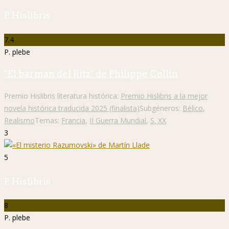
P. Hislibris
7.4
P. plebe
"El barman del Ritz" de Philippe Collin
Premio Hislibris literatura histórica:
Premio Hislibris a la mejor
novela histórica traducida 2025 (finalista)
Subgéneros:
Bélico
,
Realismo
Temas:
Francia
,
II Guerra Mundial
,
S. XX
3
5
P. Hislibris
8
P. plebe