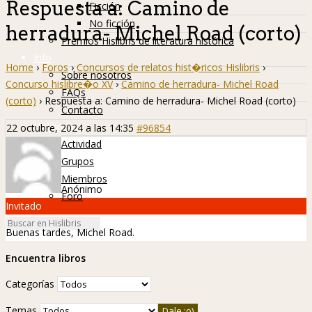
Respuesta a: Camino de
Ficción
No ficción
herradura- Michel Road (corto)
Premios Hislibris de literatura histórica
Info
Home
›
Foros
›
Concursos de relatos hist�ricos Hislibris
›
Sobre nosotros
Concurso hislibre�o XV
›
Camino de herradura- Michel Road
FAQs
(corto)
›
Respuesta a: Camino de herradura- Michel Road (corto)
Contacto
Hislibreños
22 octubre, 2024 a las 14:35
#96854
Actividad
Grupos
Miembros
Anónimo
Foro
Invitado
Buenas tardes, Michel Road.
Encuentra libros
Categorías
Temas