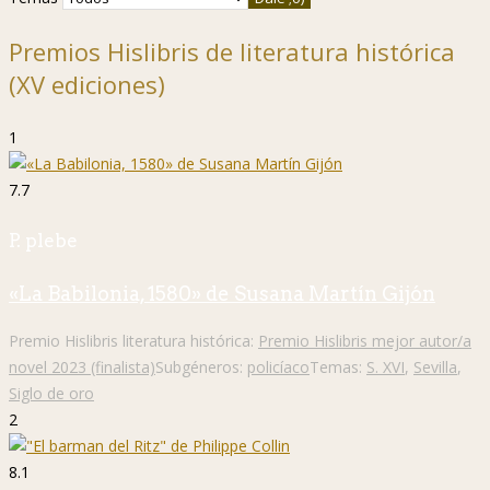
Premios Hislibris de literatura histórica
(XV ediciones)
1
7.7
P. plebe
«La Babilonia, 1580» de Susana Martín Gijón
Premio Hislibris literatura histórica:
Premio Hislibris mejor autor/a
novel 2023 (finalista)
Subgéneros:
policíaco
Temas:
S. XVI
,
Sevilla
,
Siglo de oro
2
8.1