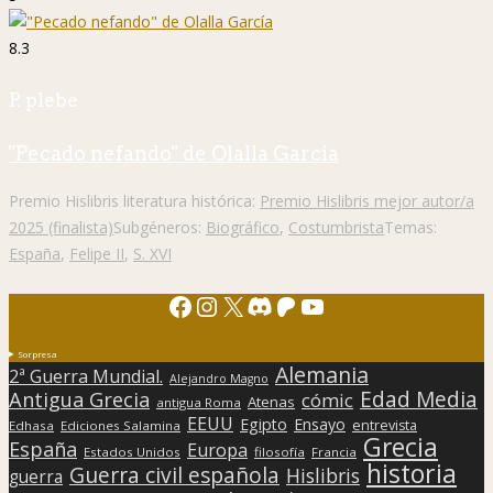
8.3
P. plebe
"Pecado nefando" de Olalla García
Premio Hislibris literatura histórica:
Premio Hislibris mejor autor/a
2025 (finalista)
Subgéneros:
Biográfico
,
Costumbrista
Temas:
España
,
Felipe II
,
S. XVI
Facebook
Instagram
X
Discord
Patreon
YouTube
Sorpresa
Alemania
2ª Guerra Mundial.
Alejandro Magno
Edad Media
Antigua Grecia
cómic
Atenas
antigua Roma
EEUU
Egipto
Ensayo
entrevista
Edhasa
Ediciones Salamina
Grecia
España
Europa
Estados Unidos
filosofía
Francia
historia
Guerra civil española
Hislibris
guerra