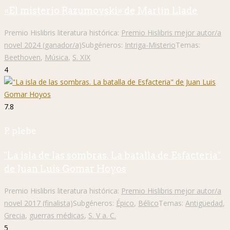
«El misterio Razumovski» de Martín Llade
Premio Hislibris literatura histórica:
Premio Hislibris mejor autor/a
novel 2024 (ganador/a)
Subgéneros:
Intriga-Misterio
Temas:
Beethoven
,
Música
,
S. XIX
4
7.8
P. plebe
"La isla de las sombras. La batalla de Esfacteria"
de Juan Luis Gomar Hoyos
Premio Hislibris literatura histórica:
Premio Hislibris mejor autor/a
novel 2017 (finalista)
Subgéneros:
Épico
,
Bélico
Temas:
Antigüedad
,
Grecia
,
guerras médicas
,
S. V a. C.
5