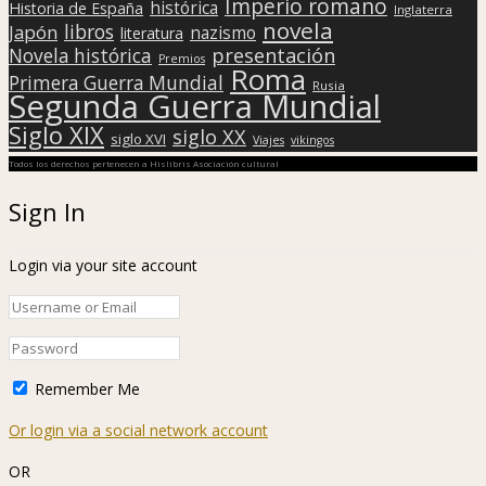
Imperio romano
histórica
Historia de España
Inglaterra
novela
libros
Japón
nazismo
literatura
presentación
Novela histórica
Premios
Roma
Primera Guerra Mundial
Rusia
Segunda Guerra Mundial
Siglo XIX
siglo XX
siglo XVI
Viajes
vikingos
Todos los derechos pertenecen a Hislibris Asociación cultural
Sign In
Login via your site account
Remember Me
Or login via a social network account
OR